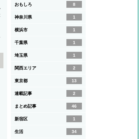
おもしろ
8
い
は
神奈川県
1
横浜市
1
に
千葉県
1
埼玉県
1
関西エリア
2
東京都
13
連載記事
2
まとめ記事
46
新宿区
1
生活
34