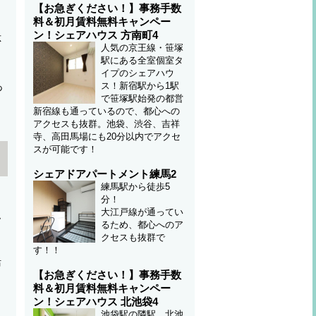
【お急ぎください！】事務手数
料＆初月賃料無料キャンペー
ウ
ン！シェアハウス 方南町4
応
人気の京王線・笹塚
駅にある全室個室タ
イプのシェアハウ
ス！新宿駅から1駅
あ
で笹塚駅始発の都営
新宿線も通っているので、都心への
アクセスも抜群。池袋、渋谷、吉祥
寺、高田馬場にも20分以内でアクセ
スが可能です！
シェアドアパートメント練馬2
練馬駅から徒歩5
く
分！
大江戸線が通ってい
ム
るため、都心へのア
クセスも抜群で
す！！
活
【お急ぎください！】事務手数
も
料＆初月賃料無料キャンペー
ン！シェアハウス 北池袋4
池袋駅の隣駅、北池