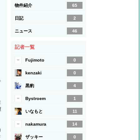
物件紹介
65
日記
2
ニュース
46
記者一覧
Fujimoto
0
kenzaki
0
で
黒豹
4
Bystroem
1
確
運
いなもと
11
nakamura
14
物
書
ザッキー
0