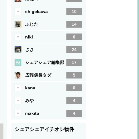
shigekawa
10
ふじた
14
niki
0
ささ
24
シェアシェア編集部
17
広報係長タダ
5
kanai
0
切
みや
4
こ
makita
4
シェアシェアイチオシ物件