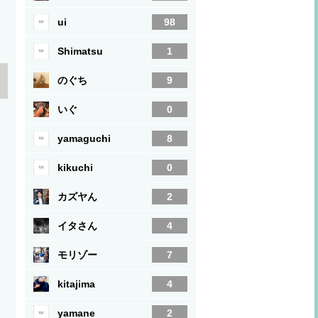
ui
98
Shimatsu
1
のぐち
9
いぐ
0
yamaguchi
8
kikuchi
0
カズヤん
2
イタさん
4
モリゾー
7
kitajima
4
yamane
2