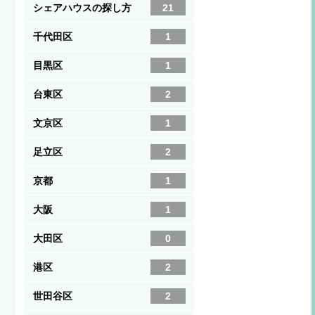
シェアハウスの探し方
21
千代田区
1
目黒区
1
台東区
2
文京区
1
足立区
2
京都
1
大阪
1
大田区
0
港区
2
世田谷区
2