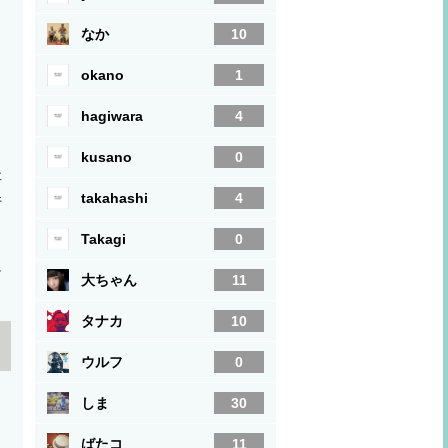
なか
10
okano
1
hagiwara
4
kusano
0
事
takahashi
4
件
Takagi
0
に
大ちゃん
11
タナカ
10
ウルフ
0
しま
30
ばたコ
11