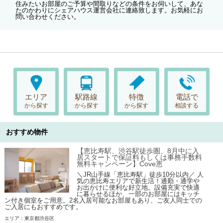
住みたいお部屋のご予算や間取りなどの条件をお伺いして、あな
たのかわりにシェアハウス運営会社に連絡致します。お気軽にお
問い合わせください。
エリア
駅路線
特徴
電話で
から探す
から探す
から探す
相談する
おすすめ物件
【恵比寿駅、渋谷駅徒歩圏、8月中に入
居スタートで保証料もしくは事務手数料
無料キャンペーン】Cove恵
＼JR山手線「恵比寿駅」徒歩10分以内／ 人
気の恵比寿エリアで新生活！通勤・通学や
お出かけに便利な好立地。設備充実で快適
に暮らせるほか、一部のお部屋にはキッチ
ン付き個室をご用意。2名入居可能なお部屋もあり、ご友人同士での
ご入居にもおすすめです。
エリア：東京都渋谷区