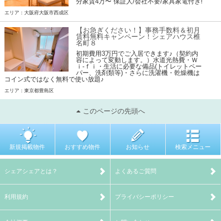
分家賃4万〜 保証人/会社不要/家具家電付き!
エリア：大阪府大阪市西成区
【お急ぎください！】事務手数料＆初月
賃料無料キャンペーン！シェアハウス椎
名町８
初期費用3万円でご入居できます♪（契約内
容によって変動します。）水道光熱費・Ｗ
ｉ-ｆｉ・生活に必要な備品(トイレットペー
パー、洗剤類等)・さらに洗濯機・乾燥機は
コイン式ではなく無料で使い放題♪
エリア：東京都豊島区
このページの先頭へ
新規掲載物件
おすすめ物件
お知らせ
検索メニュー
シェアシェアとは？
よくあるご質問
利用規約
プライバシーポリシー