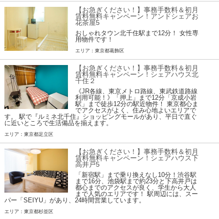
【お急ぎください！】事務手数料＆初月
賃料無料キャンペーン！アンドシェアお
花茶屋5
おしゃれタウン北千住駅まで12分！ 女性専
用物件です！
エリア：東京都葛飾区
【お急ぎください！】事務手数料＆初月
賃料無料キャンペーン！シェアハウス北
千住２
《JR各線、東京メトロ路線、東武鉄道路線
利用可能！》「押上」まで12分「京成小岩
駅」まで徒歩12分の駅近物件！ 東京都心ま
でアクセスがよく、住み心地よいエリアで
す。 駅で『ルミネ北千住』ショッピングモールがあり、平日で直ぐ
に近いところで生活備品を揃えます。
エリア：東京都足立区
【お急ぎください！】事務手数料＆初月
賃料無料キャンペーン！シェアハウス下
高井戸5
「新宿駅」まで乗り換えなし10分！渋谷駅
まで16分、池袋駅まで約23分と下高井戸は
都心までのアクセスが良く、学生から大人
まで人気のエリアです！ 駅周辺には、スー
パー「SEIYU」があり、24時間営業しています。
エリア：東京都杉並区