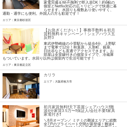
家電完備＆Wi-Fi無料で即入居OK！約6帖の
個室とNetflix対応の広々リビングで快適に暮
らせます。水回りも複数あり使いやすく、
通勤・通学にも便利。外国人の方も歓迎です！
エリア：東京都杉並区
【お急ぎください！】事務手数料＆初月
賃料無料キャンペーン！シェアハウス五
反野3
東武伊勢崎線の小菅駅から徒歩4分、上野駅
まで電車で12分！秋葉原、人形町、銀座、
日比谷なども直通でアクセスできます。お
部屋は全室鍵付きの個室タイプで、冷蔵庫
もついています。水回り以外は個室内で生活可能です！
エリア：東京都足立区
カリラ
エリア：大阪府枚方市
初月家賃無料❗️天下茶屋シェアハウス❗️難
波4分家賃3.5万〜❗️保証人/会社不要❗️家具
家電付き❗
＼8月オープン／ ミナミの難波エリアに総数
全7戸のプライベート空間が新登場！難波4