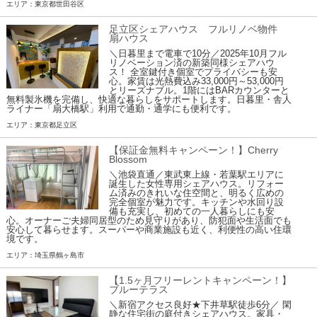
エリア：東京都世田谷区
足立区シェアハウス フルリノベ物件
扇ハウス
＼日暮里まで電車で10分／2025年10月フル
リノベーション済の新築同様シェアハウ
ス！ 全室鍵付き個室でプライバシーも安
心。家賃は光熱費込み33,000円～53,000円
とリーズナブル。1階にはBARカウンターと
無料製氷機を完備し、快適な暮らしをサポートします。日暮里・舎人
ライナー「扇大橋駅」利用で通勤・通学にも便利です。
エリア：東京都足立区
【保証金無料キャンペーン！】Cherry
Blossom
＼池袋直通／東武東上線・若葉駅エリアに
誕生した女性専用シェアハウス。リフォー
ム済みのきれいな住空間と、明るく広めの
完全個室が魅力です。キッチンや水回り設
備も充実し、初めての一人暮らしにも安
心。オーナーご夫婦同居型のため見守りがあり、防犯面や生活面でも
安心して暮らせます。スーパーや商業施設も近く、利便性の高い住環
境です。
エリア：埼玉県鶴ヶ島市
【1.5ヶ月フリーレントキャンペーン！】
ブルーテラス
＼新宿アクセス良好★下井草駅徒歩6分／ 閑
静な住宅街の庭付きシェアハウス。家具・