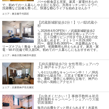
パーや飲食店も充実。家具・家電付きなの
で、初めての一人暮らしや上京にも安心。共用キッチンやシャワー、
洗濯機など設備も整った、快適な都心ライフを始めませんか？
エリア：東京都千代田区
【武蔵新城駅徒歩2分！】リバ邸武蔵小
杉
＼2026年4月OPEN！／武蔵新城駅徒歩2
分、渋谷まで約30分の好立地シェアハウ
ス。広々12畳リビング付きで住人同士の交
流も楽しめます。ドミトリー月29,000
円〜、個室月45,000円〜。共益費込みでも
リーズナブル！敷金・礼金0円、初期費用も抑えられます。家具・家
電・Wi-Fi完備で即入居OK。初めての一人暮らしにもおすすめです。
エリア：神奈川県川崎市中原区
【JR兵庫駅徒歩7分 女性専用シェアハウ
ス】神戸キャナルハウス
＼今だけお得なキャンペーン中！！／JR兵
庫駅から徒歩7分、三宮まで電車でわずか6
分。通勤・通学にも便利な立地で、神戸の
中心街へ気軽にアクセス！
エリア：兵庫県神戸市兵庫区
【お急ぎください！】事務手数料＆初月
賃料無料キャンペーン！シェアハウス堀
切菖蒲園2
毎月の出費をグッと抑えられます！水道光