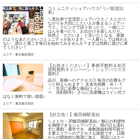
コミュニティシェアハウス｢リバ邸恵比
寿｣
＼恵比寿で交流型シェアハウス／ 人とのつ
ながりを大切にしたい人が集まるシェアハ
ウス。リビングで語り合ったり、一緒にご
はんを食べたり、お出かけを楽しんだり。
自然と「ただいま」と言いたくなる、家族
のようなあたたかいコミュニティがあります。一人暮らしでは味わえ
ない、誰かと過ごす毎日を始めてみませんか？まずは気軽に遊びに来
てください！
エリア：東京都目黒区
【お急ぎください！】事務手数料＆初月
賃料無料キャンペーン！シェアハウス大
森町2
品川、新橋へのアクセス◎ 毎月の出費をグ
ッと抑えられます！ 水道光熱費・Ｗｉ-ｆ
ｉ・生活に必要な備品(トイレットペーパ
ー、洗剤類等)・さらに洗濯機はコイン式で
はなく無料で使い放題♪
エリア：東京都大田区
【好立地！】飯田橋駅直結
＼メトロ・JR飯田橋駅直結／都心の利便性
を満喫できるシェアハウス。雨の日も濡れ
ずに通勤・通学でき、複数路線利用可能で
主要エリアへのアクセスも抜群です。11階
からの開放的な眺望に加え、周辺にはスー