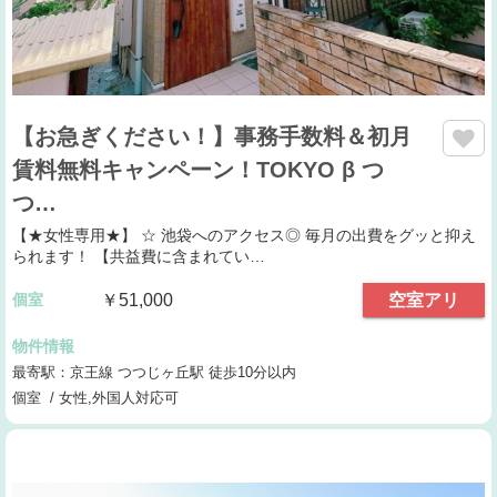
【お急ぎください！】事務手数料＆初月
賃料無料キャンペーン！TOKYO β つ
つ…
【★女性専用★】 ☆ 池袋へのアクセス◎ 毎月の出費をグッと抑え
られます！ 【共益費に含まれてい…
個室
￥51,000
空室アリ
物件情報
最寄駅：京王線 つつじヶ丘駅 徒歩10分以内
個室 / 女性,外国人対応可