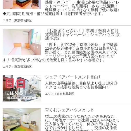
熱費・Ｗｉ-ｆｉ・生活に必要な備品(トイレ
ットペーパー、洗剤類等)・さらに洗濯機・
乾燥機はコイン式ではなく無料で使い放題♪
◆共用部定期清掃・備品補充は週１回専門業者が行います。
エリア：東京都葛飾区
【お急ぎください！】事務手数料＆初月
賃料無料キャンペーン！シェアハウス 京
成小岩2
「押上」まで12分「京成小岩駅」まで徒歩
12分の駅近物件！京成小岩駅は日暮里や上
野が近く、また葛西臨海公園や東京ディズ
ニーリゾートなどの千葉方面へもすぐで
す！ 住宅街が多い街なので治安も良く住みやすい地域です。
エリア：東京都葛飾区
シェアドアパートメント目白1
人気の山手線沿線、目白駅より徒歩10分◎
アクセス抜群な池袋までも徒歩圏内！
エリア：東京都豊島区
育くむシェアハウスとっと
\第二の実家のようなあたたかさをあなた
に。/ 毎晩オーナーが土鍋ごはんを中心とし
た夕飯を作っていたり、休みの日にはみん
なでお出かけをしたり、、、交流のある物