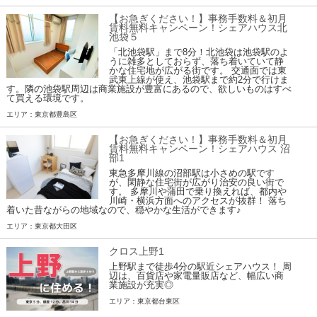
【お急ぎください！】事務手数料＆初月
賃料無料キャンペーン！シェアハウス北
池袋５
「北池袋駅」まで8分！北池袋は池袋駅のよ
うに雑多としておらず、落ち着いていて静
かな住宅地が広がる街です。 交通面では東
武東上線が使え、池袋駅まで約2分で行けま
す。隣の池袋駅周辺は商業施設が豊富にあるので、欲しいものはすべ
て買える環境です。
エリア：東京都豊島区
【お急ぎください！】事務手数料＆初月
賃料無料キャンペーン！シェアハウス 沼
部1
東急多摩川線の沼部駅は小さめの駅です
が、閑静な住宅街が広がり治安の良い街で
す。 多摩川や蒲田で乗り換えれば、都内や
川崎・横浜方面へのアクセスが抜群！ 落ち
着いた昔ながらの地域なので、穏やかな生活ができます♪
エリア：東京都大田区
クロス上野1
上野駅まで徒歩4分の駅近シェアハウス！ 周
辺は、百貨店や家電量販店など、幅広い商
業施設が充実◎
エリア：東京都台東区