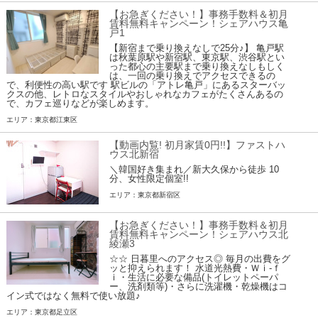
【お急ぎください！】事務手数料＆初月
賃料無料キャンペーン！シェアハウス亀
戸1
【新宿まで乗り換えなしで25分♪】 亀戸駅
は秋葉原駅や新宿駅、東京駅、渋谷駅とい
った都心の主要駅まで乗り換えなしもしく
は、一回の乗り換えでアクセスできるの
で、利便性の高い駅です 駅ビルの「アトレ亀戸」にあるスターバッ
クスの他、レトロなスタイルやおしゃれなカフェがたくさんあるの
で、カフェ巡りなどが楽しめます。
エリア：東京都江東区
【動画内覧! 初月家賃0円!!】ファストハ
ウス北新宿
＼韓国好き集まれ／新大久保から徒歩 10
分、女性限定個室!!
エリア：東京都新宿区
【お急ぎください！】事務手数料＆初月
賃料無料キャンペーン！シェアハウス北
綾瀬3
☆☆ 日暮里へのアクセス◎ 毎月の出費をグ
ッと抑えられます！ 水道光熱費・Ｗｉ-ｆ
ｉ・生活に必要な備品(トイレットペーパ
ー、洗剤類等)・さらに洗濯機・乾燥機はコ
イン式ではなく無料で使い放題♪
エリア：東京都足立区