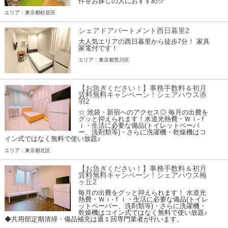
件をお探しの人におすすめ☆
エリア：東京都杉並区
シェアドアパートメント西日暮里2
大人気エリアの西日暮里から徒歩7分！ 家具
家電付です！
エリア：東京都荒川区
【お急ぎください！】事務手数料＆初月
賃料無料キャンペーン！シェアハウス赤
羽2
☆ 池袋・新宿へのアクセス◎ 毎月の出費を
グッと抑えられます！水道光熱費・Ｗｉ-ｆ
ｉ・生活に必要な備品(トイレットペーパ
ー、洗剤類等)・さらに洗濯機・乾燥機はコ
イン式ではなく無料で使い放題♪
エリア：東京都北区
【お急ぎください！】事務手数料＆初月
賃料無料キャンペーン！シェアハウス梅
ヶ丘2
毎月の出費をグッと抑えられます！ 水道光
熱費・Ｗｉ-ｆｉ・生活に必要な備品(トイレ
ットペーパー、洗剤類等)・さらに洗濯機・
乾燥機はコイン式ではなく無料で使い放題♪
◆共用部定期清掃・備品補充は週１回専門業者が行います。