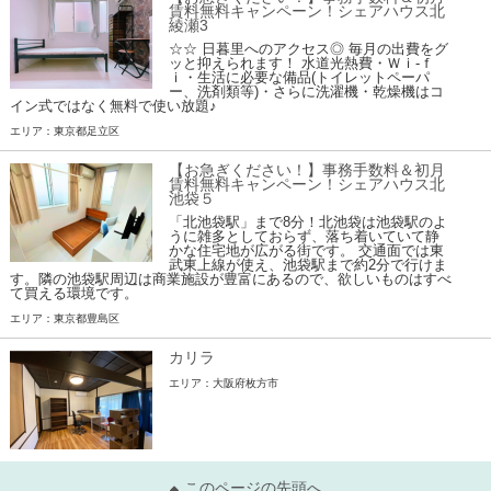
賃料無料キャンペーン！シェアハウス北
綾瀬3
☆☆ 日暮里へのアクセス◎ 毎月の出費をグ
ッと抑えられます！ 水道光熱費・Ｗｉ-ｆ
ｉ・生活に必要な備品(トイレットペーパ
ー、洗剤類等)・さらに洗濯機・乾燥機はコ
イン式ではなく無料で使い放題♪
エリア：東京都足立区
【お急ぎください！】事務手数料＆初月
賃料無料キャンペーン！シェアハウス北
池袋５
「北池袋駅」まで8分！北池袋は池袋駅のよ
うに雑多としておらず、落ち着いていて静
かな住宅地が広がる街です。 交通面では東
武東上線が使え、池袋駅まで約2分で行けま
す。隣の池袋駅周辺は商業施設が豊富にあるので、欲しいものはすべ
て買える環境です。
エリア：東京都豊島区
カリラ
エリア：大阪府枚方市
このページの先頭へ