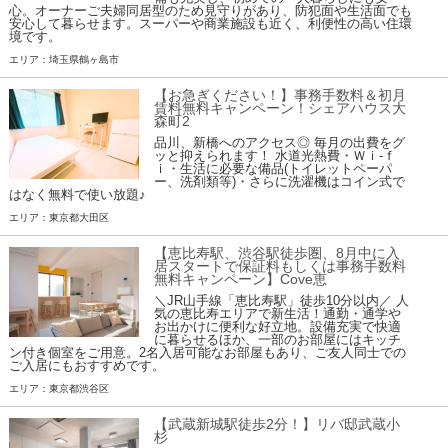
心。オーナーご夫婦同居型のため見守りがあり、防犯面や生活面でも
安心して暮らせます。スーパーや商業施設も近く、利便性の高い住環
境です。
エリア：埼玉県鶴ヶ島市
【お急ぎください！】事務手数料＆初月
賃料無料キャンペーン！シェアハウス大
森町2
品川、新橋へのアクセス◎ 毎月の出費をグ
ッと抑えられます！ 水道光熱費・Ｗｉ-ｆ
ｉ・生活に必要な備品(トイレットペーパ
ー、洗剤類等)・さらに洗濯機はコイン式で
はなく無料で使い放題♪
エリア：東京都大田区
【恵比寿駅、渋谷駅徒歩圏、8月中に入
居スタートで保証料もしくは事務手数料
無料キャンペーン】Cove恵
＼JR山手線「恵比寿駅」徒歩10分以内／ 人
気の恵比寿エリアで新生活！通勤・通学や
お出かけに便利な好立地。設備充実で快適
に暮らせるほか、一部のお部屋にはキッチ
ン付き個室をご用意。2名入居可能なお部屋もあり、ご友人同士での
ご入居にもおすすめです。
エリア：東京都渋谷区
【武蔵新城駅徒歩2分！】リバ邸武蔵小
杉