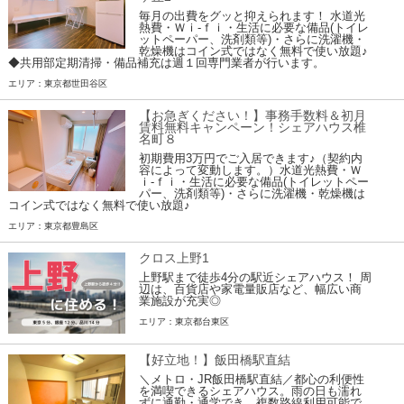
毎月の出費をグッと抑えられます！ 水道光
熱費・Ｗｉ-ｆｉ・生活に必要な備品(トイレ
ットペーパー、洗剤類等)・さらに洗濯機・
乾燥機はコイン式ではなく無料で使い放題♪
◆共用部定期清掃・備品補充は週１回専門業者が行います。
エリア：東京都世田谷区
【お急ぎください！】事務手数料＆初月
賃料無料キャンペーン！シェアハウス椎
名町８
初期費用3万円でご入居できます♪（契約内
容によって変動します。）水道光熱費・Ｗ
ｉ-ｆｉ・生活に必要な備品(トイレットペー
パー、洗剤類等)・さらに洗濯機・乾燥機は
コイン式ではなく無料で使い放題♪
エリア：東京都豊島区
クロス上野1
上野駅まで徒歩4分の駅近シェアハウス！ 周
辺は、百貨店や家電量販店など、幅広い商
業施設が充実◎
エリア：東京都台東区
【好立地！】飯田橋駅直結
＼メトロ・JR飯田橋駅直結／都心の利便性
を満喫できるシェアハウス。雨の日も濡れ
ずに通勤・通学でき、複数路線利用可能で