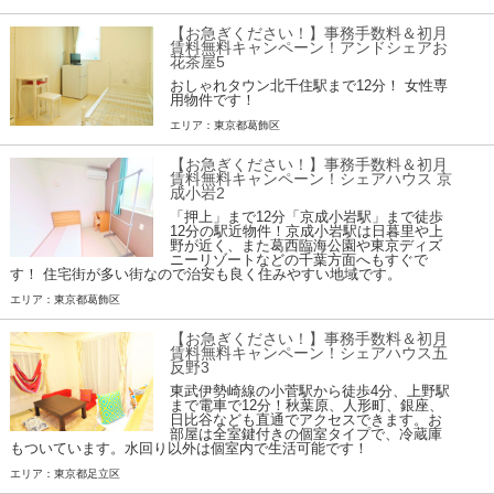
【お急ぎください！】事務手数料＆初月
賃料無料キャンペーン！アンドシェアお
花茶屋5
おしゃれタウン北千住駅まで12分！ 女性専
用物件です！
エリア：東京都葛飾区
【お急ぎください！】事務手数料＆初月
賃料無料キャンペーン！シェアハウス 京
成小岩2
「押上」まで12分「京成小岩駅」まで徒歩
12分の駅近物件！京成小岩駅は日暮里や上
野が近く、また葛西臨海公園や東京ディズ
ニーリゾートなどの千葉方面へもすぐで
す！ 住宅街が多い街なので治安も良く住みやすい地域です。
エリア：東京都葛飾区
【お急ぎください！】事務手数料＆初月
賃料無料キャンペーン！シェアハウス五
反野3
東武伊勢崎線の小菅駅から徒歩4分、上野駅
まで電車で12分！秋葉原、人形町、銀座、
日比谷なども直通でアクセスできます。お
部屋は全室鍵付きの個室タイプで、冷蔵庫
もついています。水回り以外は個室内で生活可能です！
エリア：東京都足立区