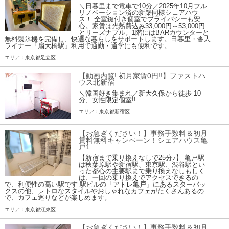
＼日暮里まで電車で10分／2025年10月フル
リノベーション済の新築同様シェアハウ
ス！ 全室鍵付き個室でプライバシーも安
心。家賃は光熱費込み33,000円～53,000円
とリーズナブル。1階にはBARカウンターと
無料製氷機を完備し、快適な暮らしをサポートします。日暮里・舎人
ライナー「扇大橋駅」利用で通勤・通学にも便利です。
エリア：東京都足立区
【動画内覧! 初月家賃0円!!】ファストハ
ウス北新宿
＼韓国好き集まれ／新大久保から徒歩 10
分、女性限定個室!!
エリア：東京都新宿区
【お急ぎください！】事務手数料＆初月
賃料無料キャンペーン！シェアハウス亀
戸1
【新宿まで乗り換えなしで25分♪】 亀戸駅
は秋葉原駅や新宿駅、東京駅、渋谷駅とい
った都心の主要駅まで乗り換えなしもしく
は、一回の乗り換えでアクセスできるの
で、利便性の高い駅です 駅ビルの「アトレ亀戸」にあるスターバッ
クスの他、レトロなスタイルやおしゃれなカフェがたくさんあるの
で、カフェ巡りなどが楽しめます。
エリア：東京都江東区
【お急ぎください！】事務手数料＆初月