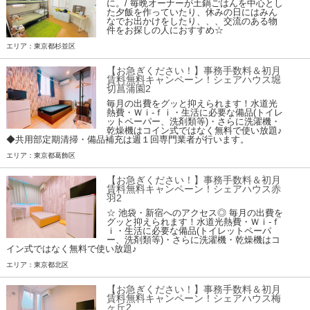
に。/ 毎晩オーナーが土鍋ごはんを中心とし
た夕飯を作っていたり、休みの日にはみん
なでお出かけをしたり、、、交流のある物
件をお探しの人におすすめ☆
エリア：東京都杉並区
【お急ぎください！】事務手数料＆初月
賃料無料キャンペーン！シェアハウス堀
切菖蒲園2
毎月の出費をグッと抑えられます！水道光
熱費・Ｗｉ-ｆｉ・生活に必要な備品(トイレ
ットペーパー、洗剤類等)・さらに洗濯機・
乾燥機はコイン式ではなく無料で使い放題♪
◆共用部定期清掃・備品補充は週１回専門業者が行います。
エリア：東京都葛飾区
【お急ぎください！】事務手数料＆初月
賃料無料キャンペーン！シェアハウス赤
羽2
☆ 池袋・新宿へのアクセス◎ 毎月の出費を
グッと抑えられます！水道光熱費・Ｗｉ-ｆ
ｉ・生活に必要な備品(トイレットペーパ
ー、洗剤類等)・さらに洗濯機・乾燥機はコ
イン式ではなく無料で使い放題♪
エリア：東京都北区
【お急ぎください！】事務手数料＆初月
賃料無料キャンペーン！シェアハウス梅
ヶ丘2