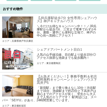
おすすめ物件
【JR兵庫駅徒歩7分 女性専用シェアハウ
ス】神戸キャナルハウス
＼今だけお得なキャンペーン中！！／JR兵
庫駅から徒歩7分、三宮まで電車でわずか6
分。通勤・通学にも便利な立地で、神戸の
中心街へ気軽にアクセス！
エリア：兵庫県神戸市兵庫区
シェアドアパートメント目白1
人気の山手線沿線、目白駅より徒歩10分◎
アクセス抜群な池袋までも徒歩圏内！
エリア：東京都豊島区
【お急ぎください！】事務手数料＆初月
賃料無料キャンペーン！シェアハウス下
高井戸5
「新宿駅」まで乗り換えなし10分！渋谷駅
まで16分、池袋駅まで約23分と下高井戸は
都心までのアクセスが良く、学生から大人
まで人気のエリアです！ 駅周辺には、スー
パー「SEIYU」があり、24時間営業しています。
エリア：東京都杉並区