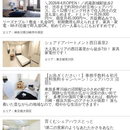
＼2026年4月OPEN！／武蔵新城駅徒歩2
分、渋谷まで約30分の好立地シェアハウ
ス。広々12畳リビング付きで住人同士の交
流も楽しめます。ドミトリー月29,000
円〜、個室月45,000円〜。共益費込みでも
リーズナブル！敷金・礼金0円、初期費用も抑えられます。家具・家
電・Wi-Fi完備で即入居OK。初めての一人暮らしにもおすすめです。
エリア：神奈川県川崎市中原区
シェアドアパートメント西日暮里2
大人気エリアの西日暮里から徒歩7分！ 家具
家電付です！
エリア：東京都荒川区
【お急ぎください！】事務手数料＆初月
賃料無料キャンペーン！シェアハウス 沼
部1
東急多摩川線の沼部駅は小さめの駅です
が、閑静な住宅街が広がり治安の良い街で
す。 多摩川や蒲田で乗り換えれば、都内や
川崎・横浜方面へのアクセスが抜群！ 落ち
着いた昔ながらの地域なので、穏やかな生活ができます♪
エリア：東京都大田区
育くむシェアハウスとっと
\第二の実家のようなあたたかさをあなた