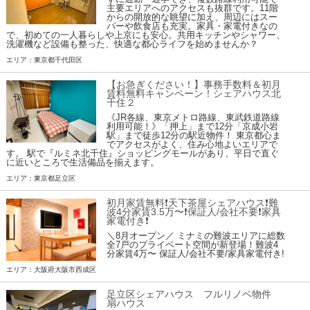
主要エリアへのアクセスも抜群です。11階
からの開放的な眺望に加え、周辺にはスー
パーや飲食店も充実。家具・家電付きなの
で、初めての一人暮らしや上京にも安心。共用キッチンやシャワー、
洗濯機など設備も整った、快適な都心ライフを始めませんか？
エリア：東京都千代田区
【お急ぎください！】事務手数料＆初月
賃料無料キャンペーン！シェアハウス北
千住２
《JR各線、東京メトロ路線、東武鉄道路線
利用可能！》「押上」まで12分「京成小岩
駅」まで徒歩12分の駅近物件！ 東京都心ま
でアクセスがよく、住み心地よいエリアで
す。 駅で『ルミネ北千住』ショッピングモールがあり、平日で直ぐ
に近いところで生活備品を揃えます。
エリア：東京都足立区
初月家賃無料❗️天下茶屋シェアハウス❗️難
波4分家賃3.5万〜❗️保証人/会社不要❗️家具
家電付き❗
＼8月オープン／ ミナミの難波エリアに総数
全7戸のプライベート空間が新登場！難波4
分家賃4万〜 保証人/会社不要/家具家電付き!
エリア：大阪府大阪市西成区
足立区シェアハウス フルリノベ物件
扇ハウス