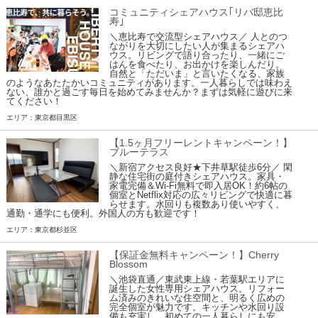
コミュニティシェアハウス｢リバ邸恵比
寿｣
＼恵比寿で交流型シェアハウス／ 人とのつ
ながりを大切にしたい人が集まるシェアハ
ウス。リビングで語り合ったり、一緒にご
はんを食べたり、お出かけを楽しんだり。
自然と「ただいま」と言いたくなる、家族
のようなあたたかいコミュニティがあります。一人暮らしでは味わえ
ない、誰かと過ごす毎日を始めてみませんか？まずは気軽に遊びに来
てください！
エリア：東京都目黒区
【1.5ヶ月フリーレントキャンペーン！】
ブルーテラス
＼新宿アクセス良好★下井草駅徒歩6分／ 閑
静な住宅街の庭付きシェアハウス。家具・
家電完備＆Wi-Fi無料で即入居OK！約6帖の
個室とNetflix対応の広々リビングで快適に暮
らせます。水回りも複数あり使いやすく、
通勤・通学にも便利。外国人の方も歓迎です！
エリア：東京都杉並区
【保証金無料キャンペーン！】Cherry
Blossom
＼池袋直通／東武東上線・若葉駅エリアに
誕生した女性専用シェアハウス。リフォー
ム済みのきれいな住空間と、明るく広めの
完全個室が魅力です。キッチンや水回り設
備も充実し、初めての一人暮らしにも安