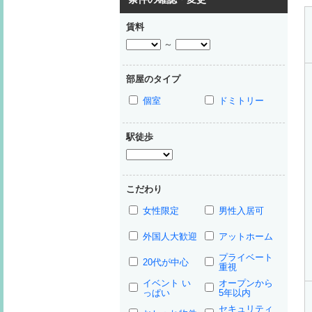
賃料
～
部屋のタイプ
個室
ドミトリー
駅徒歩
こだわり
女性限定
男性入居可
外国人大歓迎
アットホーム
プライベート
20代が中心
重視
イベント い
オープンから
っぱい
5年以内
セキュリティ