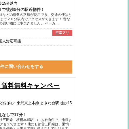
歩15分以内
まで徒歩5分の駅近物件！
線などの複数の路線が使用でき、交通の便はと
野まで２０分以内でアクセスができます！ 昔な
の買い物には事欠きません。 べーカ…
空室アリ
国人対応可能
件に問い合わせをする
月賃料無料キャンペー
5分以内／
東武東上本線 ときわ台駅 徒歩15
なしで17分！
鉄三田線「板橋本町駅」にある物件で、池袋ま
アクセスできます！他にも都営三田線は、巣鴨・
白金高輪・目黒まで乗り換えなしで行けます…