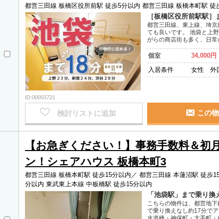
都営三田線 板橋区役所前駅 徒歩5分以内
都営三田線 板橋本町駅 徒
［板橋区役所前駅駅］
都営三田線、東上線、埼京
ても良いです。 池袋と上
がらの商店街も多く、日常
個室
34,000円
入居条件
女性 外
ID:00003721
この物
検討リストに追加
【お急ぎください！】事務手数料＆初
ン！シェアハウス 板橋本町3
都営三田線 板橋本町駅 徒歩15分以内／
都営三田線 本蓮沼駅 徒歩1
分以内
東武東上本線 中板橋駅 徒歩15分以内
「池袋駅」まで乗り換え
こちらの物件は、都営地下
で乗り換えなし約17分で
水道橋・神保町・大手町・