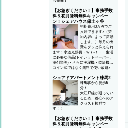
も完備！
【お急ぎください！】事務手数
料＆初月賃料無料キャンペー
ン！シェアハウス保土ヶ谷
初期費用3万円でご
入居できます♪（契
約内容によって変動
します。）毎月の出
費をグッと抑えられ
ます！水道光熱費・Ｗｉ-ｆｉ・生活
に必要な備品(トイレットペーパー、
洗剤類等)・さらに洗濯機・乾燥機は
コイン式ではなく無料で使い放題♪
シェアドアパートメント練馬2
練馬駅から徒歩5
分！
大江戸線が通ってい
るため、都心へのア
クセスも抜群で
す！！
【お急ぎください！】事務手数
料＆初月賃料無料キャンペー