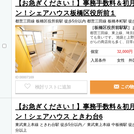
【お急ぎください！】事務手数料＆初
ン！シェアハウス板橋区役所前１
都営三田線 板橋区役所前駅 徒歩5分以内
都営三田線 板橋本町駅 徒
［板橋区役所前駅駅］
都営三田線、東上線、埼京
ても良いです。 池袋と上
がらの商店街も多く、日常
個室
32,000円
入居条件
女性 外
ID:00007169
この物
検討リストに追加
【お急ぎください！】事務手数料＆初
ン！シェアハウス ときわ台6
東武東上本線 ときわ台駅 徒歩5分以内／
東武東上本線 中板橋駅 徒
分以上