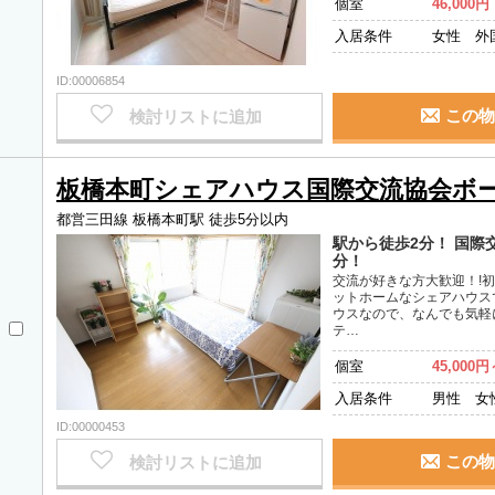
個室
46,000円
入居条件
女性 外
ID:00006854
この物
検討リストに追加
板橋本町シェアハウス国際交流協会ボ
都営三田線 板橋本町駅 徒歩5分以内
駅から徒歩2分！ 国際
分！
交流が好きな方大歓迎！!
ットホームなシェアハウス
ウスなので、なんでも気軽
テ…
個室
45,000円
入居条件
男性 女
ID:00000453
この物
検討リストに追加