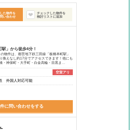
した物件を
チェックした物件を
問い合わせ
検討リストに追加
町駅」から徒歩4分！
ちらの物件は、都営地下鉄三田線「板橋本町駅」
り換えなし約17分でアクセスできます！他にも
橋・神保町・大手町・白金高輪・目黒ま…
空室アリ
性 外国人対応可能
件に問い合わせをする
１