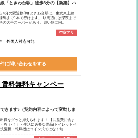
上線「ときわ台駅」徒歩3分の【新築】ハ
歩4分の駅近物件‼ ときわ台駅は、東武東上線
練馬まで1本で行けます。 駅周辺には深夜まで
格の大手スーパーがあり、買い物に困…
空室アリ
性 外国人対応可能
件に問い合わせをする
月賃料無料キャンペー
居できます♪（契約内容によって変動しま
の出費をグッと抑えられます！ 【共益費に含ま
・Ｗｉ-ｆｉ・生活に必要な備品(トイレットペ
に洗濯機・乾燥機はコイン式ではなく無…