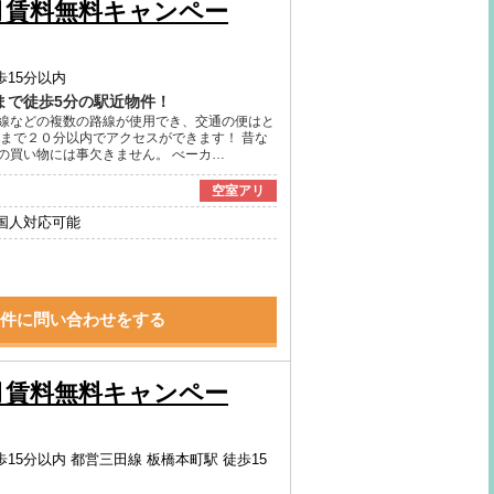
月賃料無料キャンペー
歩15分以内
まで徒歩5分の駅近物件！
線などの複数の路線が使用でき、交通の便はと
野まで２０分以内でアクセスができます！ 昔な
の買い物には事欠きません。 べーカ…
空室アリ
国人対応可能
件に問い合わせをする
月賃料無料キャンペー
歩15分以内
都営三田線 板橋本町駅 徒歩15