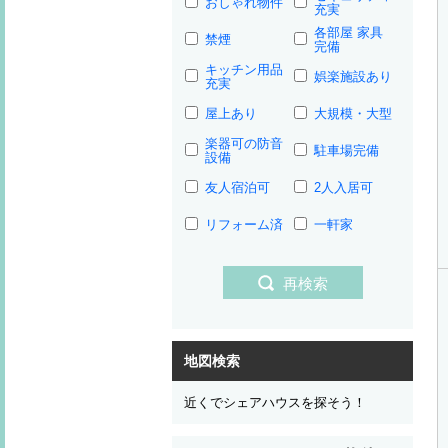
おしゃれ物件
充実
各部屋 家具
禁煙
完備
キッチン用品
娯楽施設あり
充実
屋上あり
大規模・大型
楽器可の防音
駐車場完備
設備
友人宿泊可
2人入居可
リフォーム済
一軒家
再検索
地図検索
近くでシェアハウスを探そう！