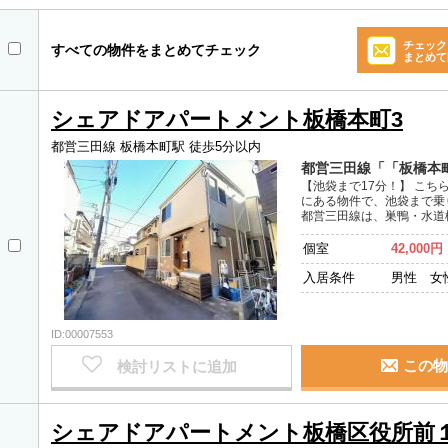
チェック
すべての物件をまとめてチェック
まとめて
シェアドアパートメント板橋本町3
都営三田線 板橋本町駅 徒歩5分以内
都営三田線「「板橋本
【池袋まで17分！】 こ
にある物件で、池袋まで乗
都営三田線は、巣鴨・水道
個室
42,000円
入居条件
男性 女
ID:00007553
この物
検討リストに追加
シェアドアパートメント板橋区役所前