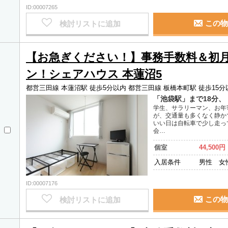
ID:00007265
この物
検討リストに追加
【お急ぎください！】事務手数料＆初
ン！シェアハウス 本蓮沼5
都営三田線 本蓮沼駅 徒歩5分以内
都営三田線 板橋本町駅 徒歩15分
「池袋駅」まで18分
学生、サラリーマン、お年
が、交通量も多くなく静か
いい日は自転車で少し走っ
会…
個室
44,500円
入居条件
男性 女
ID:00007176
この物
検討リストに追加