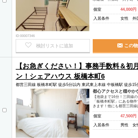
個室
44,000円
入居条件
女性 外
ID:00007346
この物
検討リストに追加
【お急ぎください！】事務手数料＆初
ン！シェアハウス 板橋本町6
都営三田線 板橋本町駅 徒歩5分以内
東武東上本線 中板橋駅 徒歩15
都心アクセスと穏やか
【池袋まで16分！三田線
「板橋本町駅」にある物件
きます！他にも都営三田線
個室
47,500円
入居条件
男性 女