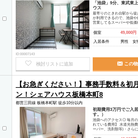
「池袋」9分、東武東
ウス
最寄りのときわ台駅から徒
が利用できるので、池袋や
営業してるスーパーや低価
個室
49,000円
入居条件
男性 女
ID:00007143
この物
検討リストに追加
【お急ぎください！】事務手数料＆初
ン！シェアハウス板橋本町8
都営三田線 板橋本町駅 徒歩10分以内
初期費用3万円でご入
す。）
池袋へのアクセス◎ 毎月
れている費用】 水道光熱費
ーパー、洗剤類等)・さら