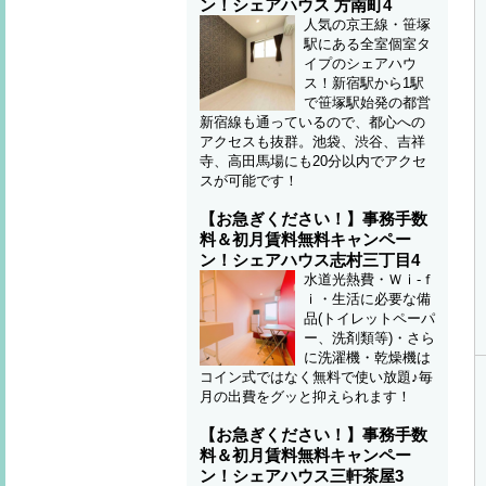
ン！シェアハウス 方南町4
人気の京王線・笹塚
駅にある全室個室タ
イプのシェアハウ
ス！新宿駅から1駅
で笹塚駅始発の都営
新宿線も通っているので、都心への
アクセスも抜群。池袋、渋谷、吉祥
寺、高田馬場にも20分以内でアクセ
スが可能です！
【お急ぎください！】事務手数
料＆初月賃料無料キャンペー
ン！シェアハウス志村三丁目4
水道光熱費・Ｗｉ-ｆ
ｉ・生活に必要な備
品(トイレットペーパ
ー、洗剤類等)・さら
に洗濯機・乾燥機は
コイン式ではなく無料で使い放題♪毎
月の出費をグッと抑えられます！
【お急ぎください！】事務手数
料＆初月賃料無料キャンペー
ン！シェアハウス三軒茶屋3