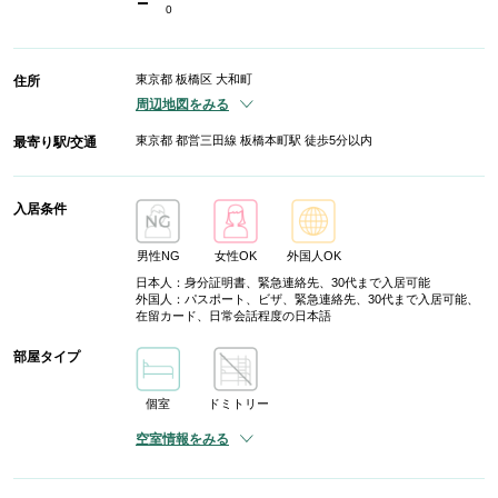
-
0
東京都 板橋区 大和町
住所
周辺地図をみる
東京都 都営三田線 板橋本町駅 徒歩5分以内
最寄り駅/交通
入居条件
男性NG
女性OK
外国人OK
日本人：身分証明書、緊急連絡先、30代まで入居可能
外国人：パスポート、ビザ、緊急連絡先、30代まで入居可能、
在留カード、日常会話程度の日本語
部屋タイプ
個室
ドミトリー
空室情報をみる