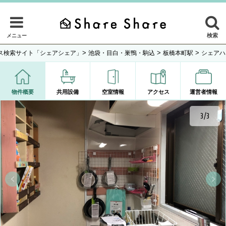
検索
メニュー
>
>
>
ス検索サイト「シェアシェア」
池袋・目白・巣鴨・駒込
板橋本町駅
シェアハ
物件概要
共用設備
空室情報
アクセス
運営者情報
3/3