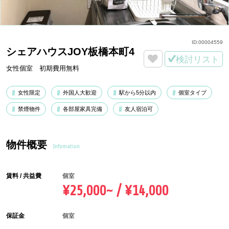
ID:
00004559
シェアハウスJOY板橋本町4
検討リスト
女性個室 初期費用無料
女性限定
外国人大歓迎
駅から5分以内
個室タイプ
禁煙物件
各部屋家具完備
友人宿泊可
物件概要
Infomation
賃料 / 共益費
個室
¥25,000~ / ¥14,000
保証金
個室