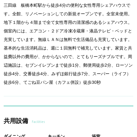
三田線 板橋本町駅から徒歩4分の便利な女性専用シェアハウスで
す。全館、リノベーションしての新規オープンです。全室未使用。
地下１階から４階まで全て女性専用の清潔感のあるシェアハウス。
個室内には、エアコン・２ドア冷凍冷蔵庫・液晶テレビ・ベッドと
充実しています。無線ＬＡＮは無料で生活備品も充実しています。
基本的な生活消耗品は、週に１回無料で補充しています。家賃と共
益費以外の費用が、かからないので、とてもリーズナブルです。周
辺施設は、セブンイレブンまで徒歩1分、郵便局徒歩2分、ローソン
徒歩4分、交番徒歩4分、みずほ銀行徒歩7分、スーパー（ライフ）
徒歩6分、てごね豆パン屋（カフェ併設）徒歩30秒
共用設備
Facilities
ダイニング
キッチン
浴室