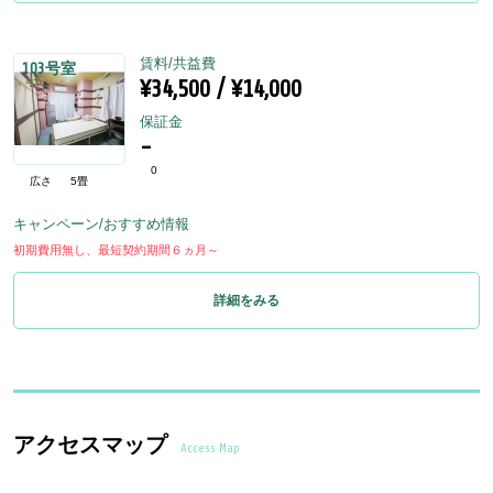
賃料/共益費
103号室
¥34,500 / ¥14,000
保証金
-
0
広さ
5畳
キャンペーン/おすすめ情報
初期費用無し、最短契約期間６ヵ月～
詳細をみる
アクセスマップ
Access Map