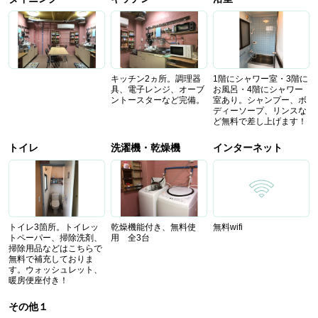
キッチン2ヵ所。調理器
1階にシャワー室・3階に
具、電子レンジ、オーブ
お風呂・4階にシャワー
ントースターなど完備。
室あり。シャンプー、ボ
ディーソープ、リンスな
ど無料で差し上げます！
トイレ
洗濯機・乾燥機
インターネット
トイレ3箇所。トイレッ
乾燥機能付き、無料使
無料wifi
トペーパー、掃除洗剤、
用 全3台
掃除用品などはこちらで
無料で補充しておりま
す。ウォッシュレット、
暖房便座付き！
その他１