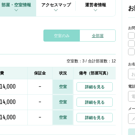
部屋・空室情報
アクセスマップ
運営者情報
お
お
空室のみ
全部屋
空室数：3 / 合計部屋数：12
お
益費
保証金
状況
備考（部屋写真）
14,000
-
空室
電
詳細を見る
14,000
-
空室
詳細を見る
メ
14,000
-
空室
詳細を見る