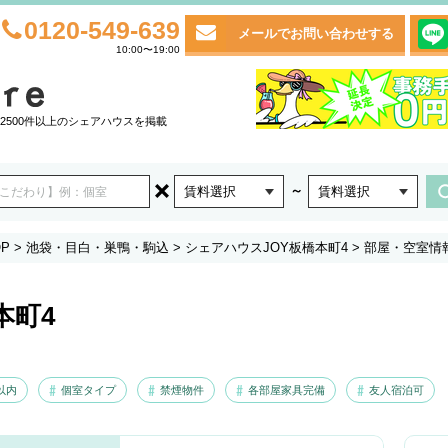
0120-549-639
メールでお問い合わせする
10:00〜19:00
2500件以上のシェアハウスを掲載
～
賃料選択
賃料選択
P
>
池袋・目白・巣鴨・駒込
>
シェアハウスJOY板橋本町4
>
部屋・空室情
本町4
以内
個室タイプ
禁煙物件
各部屋家具完備
友人宿泊可