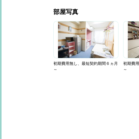
部屋写真
初期費用無し、最短契約期間６ヵ月
初期費
～
～