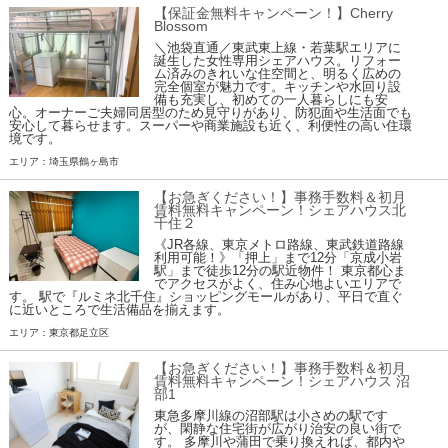
【保証金無料キャンペーン！】Cherry
Blossom
＼池袋直通／東武東上線・若葉駅エリアに
誕生した女性専用シェアハウス。リフォー
ム済みのきれいな住空間と、明るく広めの
完全個室が魅力です。キッチンや水回り設
備も充実し、初めての一人暮らしにも安
心。オーナーご夫婦同居型のため見守りがあり、防犯面や生活面でも
安心して暮らせます。スーパーや商業施設も近く、利便性の高い住環
境です。
エリア：埼玉県鶴ヶ島市
【お急ぎください！】事務手数料＆初月
賃料無料キャンペーン！シェアハウス北
千住２
《JR各線、東京メトロ路線、東武鉄道路線
利用可能！》「押上」まで12分「京成小岩
駅」まで徒歩12分の駅近物件！ 東京都心ま
でアクセスがよく、住み心地よいエリアで
す。 駅で『ルミネ北千住』ショッピングモールがあり、平日で直ぐ
に近いところで生活備品を揃えます。
エリア：東京都足立区
【お急ぎください！】事務手数料＆初月
賃料無料キャンペーン！シェアハウス 沼
部1
東急多摩川線の沼部駅は小さめの駅です
が、閑静な住宅街が広がり治安の良い街で
す。 多摩川や蒲田で乗り換えれば、都内や