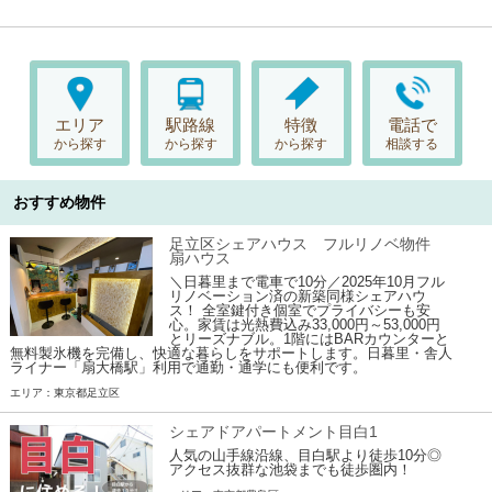
エリア
駅路線
特徴
電話で
から探す
から探す
から探す
相談する
おすすめ物件
足立区シェアハウス フルリノベ物件
扇ハウス
＼日暮里まで電車で10分／2025年10月フル
リノベーション済の新築同様シェアハウ
ス！ 全室鍵付き個室でプライバシーも安
心。家賃は光熱費込み33,000円～53,000円
とリーズナブル。1階にはBARカウンターと
無料製氷機を完備し、快適な暮らしをサポートします。日暮里・舎人
ライナー「扇大橋駅」利用で通勤・通学にも便利です。
エリア：東京都足立区
シェアドアパートメント目白1
人気の山手線沿線、目白駅より徒歩10分◎
アクセス抜群な池袋までも徒歩圏内！