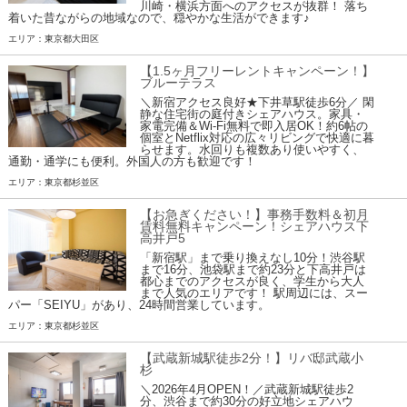
川崎・横浜方面へのアクセスが抜群！ 落ち
着いた昔ながらの地域なので、穏やかな生活ができます♪
エリア：東京都大田区
【1.5ヶ月フリーレントキャンペーン！】
ブルーテラス
＼新宿アクセス良好★下井草駅徒歩6分／ 閑
静な住宅街の庭付きシェアハウス。家具・
家電完備＆Wi-Fi無料で即入居OK！約6帖の
個室とNetflix対応の広々リビングで快適に暮
らせます。水回りも複数あり使いやすく、
通勤・通学にも便利。外国人の方も歓迎です！
エリア：東京都杉並区
【お急ぎください！】事務手数料＆初月
賃料無料キャンペーン！シェアハウス下
高井戸5
「新宿駅」まで乗り換えなし10分！渋谷駅
まで16分、池袋駅まで約23分と下高井戸は
都心までのアクセスが良く、学生から大人
まで人気のエリアです！ 駅周辺には、スー
パー「SEIYU」があり、24時間営業しています。
エリア：東京都杉並区
【武蔵新城駅徒歩2分！】リバ邸武蔵小
杉
＼2026年4月OPEN！／武蔵新城駅徒歩2
分、渋谷まで約30分の好立地シェアハウ