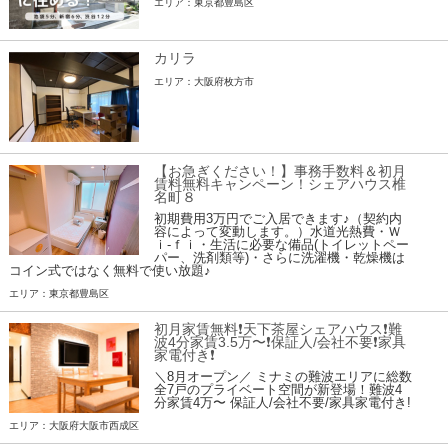
エリア：東京都豊島区
カリラ
エリア：大阪府枚方市
【お急ぎください！】事務手数料＆初月
賃料無料キャンペーン！シェアハウス椎
名町８
初期費用3万円でご入居できます♪（契約内
容によって変動します。）水道光熱費・Ｗ
ｉ-ｆｉ・生活に必要な備品(トイレットペー
パー、洗剤類等)・さらに洗濯機・乾燥機は
コイン式ではなく無料で使い放題♪
エリア：東京都豊島区
初月家賃無料❗️天下茶屋シェアハウス❗️難
波4分家賃3.5万〜❗️保証人/会社不要❗️家具
家電付き❗
＼8月オープン／ ミナミの難波エリアに総数
全7戸のプライベート空間が新登場！難波4
分家賃4万〜 保証人/会社不要/家具家電付き!
エリア：大阪府大阪市西成区