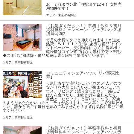
おしゃれタウン北千住駅まで12分！ 女性専
用物件です！
エリア：東京都葛飾区
【お急ぎください！】事務手数料＆初月
賃料無料キャンペーン！シェアハウス堀
切菖蒲園2
毎月の出費をグッと抑えられます！水道光
熱費・Ｗｉ-ｆｉ・生活に必要な備品(トイレ
ットペーパー、洗剤類等)・さらに洗濯機・
乾燥機はコイン式ではなく無料で使い放題♪
◆共用部定期清掃・備品補充は週１回専門業者が行います。
エリア：東京都葛飾区
コミュニティシェアハウス｢リバ邸恵比
寿｣
＼恵比寿で交流型シェアハウス／ 人とのつ
ながりを大切にしたい人が集まるシェアハ
ウス。リビングで語り合ったり、一緒にご
はんを食べたり、お出かけを楽しんだり。
自然と「ただいま」と言いたくなる、家族
のようなあたたかいコミュニティがあります。一人暮らしでは味わえ
ない、誰かと過ごす毎日を始めてみませんか？まずは気軽に遊びに来
てください！
エリア：東京都目黒区
【お急ぎください！】事務手数料＆初月
賃料無料キャンペーン！シェアハウス赤