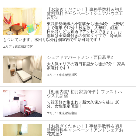
【お急ぎください！】事務手数料＆初月
賃料無料キャンペーン！シェアハウス五
反野3
東武伊勢崎線の小菅駅から徒歩4分、上野駅
まで電車で12分！秋葉原、人形町、銀座、
日比谷なども直通でアクセスできます。お
部屋は全室鍵付きの個室タイプで、冷蔵庫
もついています。水回り以外は個室内で生活可能です！
エリア：東京都足立区
シェアドアパートメント西日暮里2
大人気エリアの西日暮里から徒歩7分！ 家具
家電付です！
エリア：東京都荒川区
【動画内覧! 初月家賃0円!!】ファストハ
ウス北新宿
＼韓国好き集まれ／新大久保から徒歩 10
分、女性限定個室!!
エリア：東京都新宿区
【お急ぎください！】事務手数料＆初月
賃料無料キャンペーン！アンドシェアお
花茶屋5