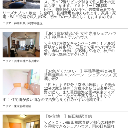
ス。広々12畳リビング付きで住人同士の交
流も楽しめます。ドミトリー月29,000
円〜、個室月45,000円〜。共益費込みでも
リーズナブル！敷金・礼金0円、初期費用も抑えられます。家具・家
電・Wi-Fi完備で即入居OK。初めての一人暮らしにもおすすめです。
エリア：神奈川県川崎市中原区
【JR兵庫駅徒歩7分 女性専用シェアハウ
ス】神戸キャナルハウス
＼今だけお得なキャンペーン中！！／JR兵
庫駅から徒歩7分、三宮まで電車でわずか6
分。通勤・通学にも便利な立地で、神戸の
中心街へ気軽にアクセス！
エリア：兵庫県神戸市兵庫区
【お急ぎください！】事務手数料＆初月
賃料無料キャンペーン！シェアハウス 京
成小岩2
「押上」まで12分「京成小岩駅」まで徒歩
12分の駅近物件！京成小岩駅は日暮里や上
野が近く、また葛西臨海公園や東京ディズ
ニーリゾートなどの千葉方面へもすぐで
す！ 住宅街が多い街なので治安も良く住みやすい地域です。
エリア：東京都葛飾区
【好立地！】飯田橋駅直結
＼メトロ・JR飯田橋駅直結／都心の利便性
を満喫できるシェアハウス。雨の日も濡れ