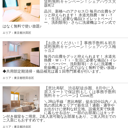
賃料無料キャンペーン！シェアハウス大
森町2
品川、新橋へのアクセス◎ 毎月の出費をグ
ッと抑えられます！ 水道光熱費・Ｗｉ-ｆ
ｉ・生活に必要な備品(トイレットペーパ
ー、洗剤類等)・さらに洗濯機はコイン式で
はなく無料で使い放題♪
エリア：東京都大田区
【お急ぎください！】事務手数料＆初月
賃料無料キャンペーン！シェアハウス梅
ヶ丘2
毎月の出費をグッと抑えられます！ 水道光
熱費・Ｗｉ-ｆｉ・生活に必要な備品(トイレ
ットペーパー、洗剤類等)・さらに洗濯機・
乾燥機はコイン式ではなく無料で使い放題♪
◆共用部定期清掃・備品補充は週１回専門業者が行います。
エリア：東京都世田谷区
【恵比寿駅、渋谷駅徒歩圏、8月中に入
居スタートで保証料もしくは事務手数料
無料キャンペーン】Cove恵
＼JR山手線「恵比寿駅」徒歩10分以内／ 人
気の恵比寿エリアで新生活！通勤・通学や
お出かけに便利な好立地。設備充実で快適
に暮らせるほか、一部のお部屋にはキッチ
ン付き個室をご用意。2名入居可能なお部屋もあり、ご友人同士での
ご入居にもおすすめです。
エリア：東京都渋谷区