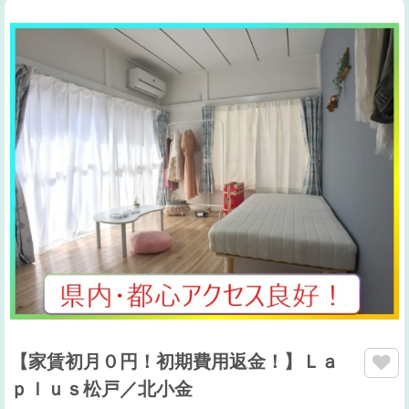
【家賃初月０円！初期費用返金！】Ｌａ
ｐｌｕｓ松戸／北小金