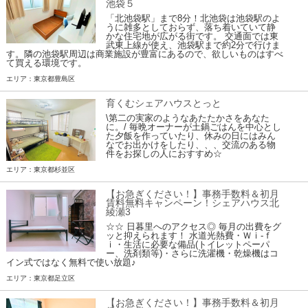
池袋５
「北池袋駅」まで8分！北池袋は池袋駅のよ
うに雑多としておらず、落ち着いていて静
かな住宅地が広がる街です。 交通面では東
武東上線が使え、池袋駅まで約2分で行けま
す。隣の池袋駅周辺は商業施設が豊富にあるので、欲しいものはすべ
て買える環境です。
エリア：東京都豊島区
育くむシェアハウスとっと
\第二の実家のようなあたたかさをあなた
に。/ 毎晩オーナーが土鍋ごはんを中心とし
た夕飯を作っていたり、休みの日にはみん
なでお出かけをしたり、、、交流のある物
件をお探しの人におすすめ☆
エリア：東京都杉並区
【お急ぎください！】事務手数料＆初月
賃料無料キャンペーン！シェアハウス北
綾瀬3
☆☆ 日暮里へのアクセス◎ 毎月の出費をグ
ッと抑えられます！ 水道光熱費・Ｗｉ-ｆ
ｉ・生活に必要な備品(トイレットペーパ
ー、洗剤類等)・さらに洗濯機・乾燥機はコ
イン式ではなく無料で使い放題♪
エリア：東京都足立区
【お急ぎください！】事務手数料＆初月