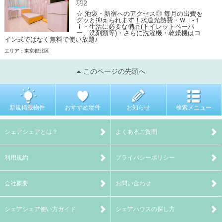
羽2
☆ 池袋・新宿へのアクセス◎ 毎月の出費を
グッと抑えられます！水道光熱費・Ｗｉ-ｆ
ｉ・生活に必要な備品(トイレットペーパ
ー、洗剤類等)・さらに洗濯機・乾燥機はコ
イン式ではなく無料で使い放題♪
エリア：東京都北区
このページの先頭へ
新規掲載物件
おすすめ物件
お知らせ
検索メニュー
シェアシェアとは？
よくあるご質問
利用規約
プライバシーポリシー
会社概要
お問い合わせ
シェアシェア使い方ガイド
シェアハウスの探し方