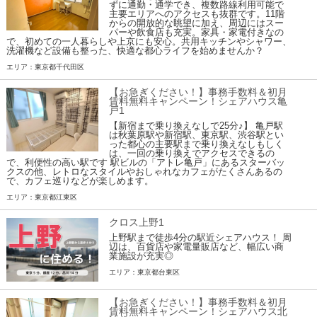
ずに通勤・通学でき、複数路線利用可能で
主要エリアへのアクセスも抜群です。11階
からの開放的な眺望に加え、周辺にはスー
パーや飲食店も充実。家具・家電付きなの
で、初めての一人暮らしや上京にも安心。共用キッチンやシャワー、
洗濯機など設備も整った、快適な都心ライフを始めませんか？
エリア：東京都千代田区
【お急ぎください！】事務手数料＆初月
賃料無料キャンペーン！シェアハウス亀
戸1
【新宿まで乗り換えなしで25分♪】 亀戸駅
は秋葉原駅や新宿駅、東京駅、渋谷駅とい
った都心の主要駅まで乗り換えなしもしく
は、一回の乗り換えでアクセスできるの
で、利便性の高い駅です 駅ビルの「アトレ亀戸」にあるスターバッ
クスの他、レトロなスタイルやおしゃれなカフェがたくさんあるの
で、カフェ巡りなどが楽しめます。
エリア：東京都江東区
クロス上野1
上野駅まで徒歩4分の駅近シェアハウス！ 周
辺は、百貨店や家電量販店など、幅広い商
業施設が充実◎
エリア：東京都台東区
【お急ぎください！】事務手数料＆初月
賃料無料キャンペーン！シェアハウス北