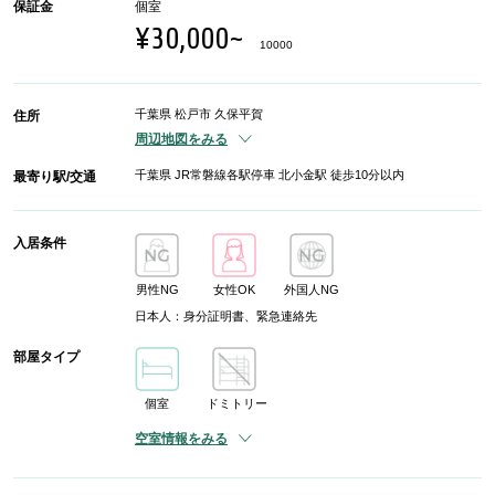
保証金
個室
¥30,000~
10000
千葉県 松戸市 久保平賀
住所
周辺地図をみる
千葉県 JR常磐線各駅停車 北小金駅 徒歩10分以内
最寄り駅/交通
入居条件
男性NG
女性OK
外国人NG
日本人：身分証明書、緊急連絡先
部屋タイプ
個室
ドミトリー
空室情報をみる