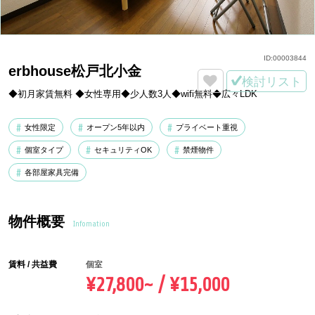
ID:
00003844
erbhouse松戸北小金
検討リスト
◆初月家賃無料 ◆女性専用◆少人数3人◆wifi無料◆広々LDK
女性限定
オープン5年以内
プライベート重視
個室タイプ
セキュリティOK
禁煙物件
各部屋家具完備
物件概要
Infomation
賃料 / 共益費
個室
¥27,800~ / ¥15,000