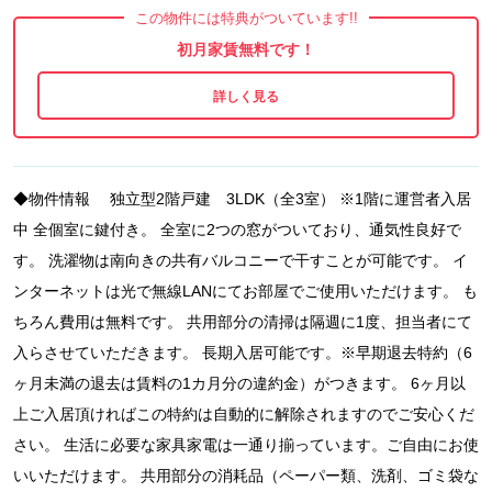
この物件には特典がついています!!
初月家賃無料です！
◆物件情報 独立型2階戸建 3LDK（全3室） ※1階に運営者入居
中 全個室に鍵付き。 全室に2つの窓がついており、通気性良好で
す。 洗濯物は南向きの共有バルコニーで干すことが可能です。 イ
ンターネットは光で無線LANにてお部屋でご使用いただけます。 も
ちろん費用は無料です。 共用部分の清掃は隔週に1度、担当者にて
入らさせていただきます。 長期入居可能です。※早期退去特約（6
ヶ月未満の退去は賃料の1カ月分の違約金）がつきます。 6ヶ月以
上ご入居頂ければこの特約は自動的に解除されますのでご安心くだ
さい。 生活に必要な家具家電は一通り揃っています。ご自由にお使
いいただけます。 共用部分の消耗品（ペーパー類、洗剤、ゴミ袋な