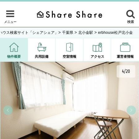
検索
メニュー
>
>
>
ハウス検索サイト「シェアシェア」
千葉県
北小金駅
erbhouse松戸北小金
物件概要
共用設備
空室情報
アクセス
運営者情報
4/20