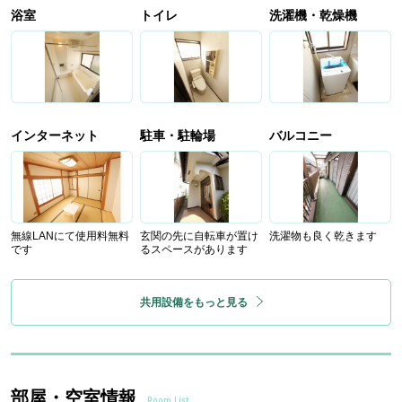
浴室
トイレ
洗濯機・乾燥機
インターネット
駐車・駐輪場
バルコニー
無線LANにて使用料無料
玄関の先に自転車が置け
洗濯物も良く乾きます
です
るスペースがあります
共用設備をもっと見る
部屋・空室情報
Room List