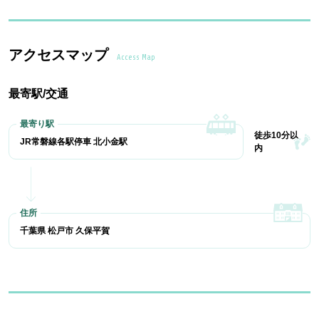
アクセスマップ
Access Map
最寄駅/交通
徒歩10分以
JR常磐線各駅停車 北小金駅
内
千葉県 松戸市 久保平賀