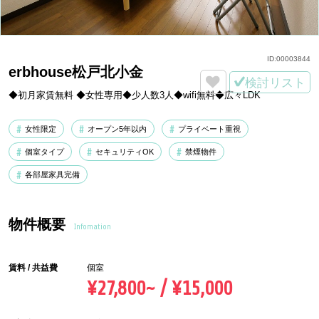
ID:
00003844
erbhouse松戸北小金
検討リスト
◆初月家賃無料 ◆女性専用◆少人数3人◆wifi無料◆広々LDK
女性限定
オープン5年以内
プライベート重視
個室タイプ
セキュリティOK
禁煙物件
各部屋家具完備
物件概要
Infomation
賃料 / 共益費
個室
¥27,800~ / ¥15,000