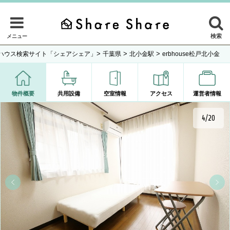
検索
メニュー
>
>
>
ハウス検索サイト「シェアシェア」
千葉県
北小金駅
erbhouse松戸北小金
物件概要
共用設備
空室情報
アクセス
運営者情報
4/20