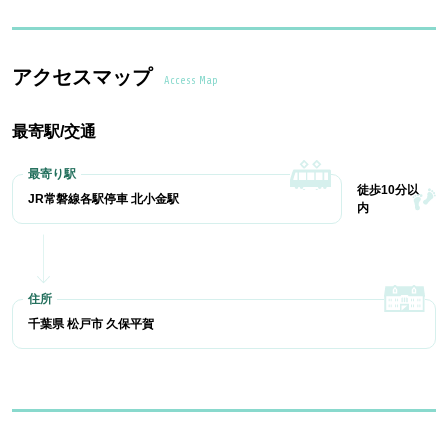
アクセスマップ
Access Map
最寄駅/交通
徒歩10分以
JR常磐線各駅停車 北小金駅
内
千葉県 松戸市 久保平賀