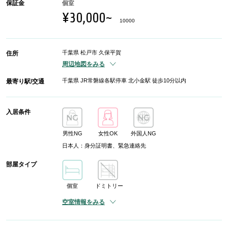
保証金
個室
¥30,000~
10000
千葉県 松戸市 久保平賀
住所
周辺地図をみる
千葉県 JR常磐線各駅停車 北小金駅 徒歩10分以内
最寄り駅/交通
入居条件
男性NG
女性OK
外国人NG
日本人：身分証明書、緊急連絡先
部屋タイプ
個室
ドミトリー
空室情報をみる