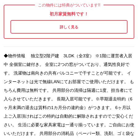
この物件には特典がついています!!
初月家賃無料です！
◆物件情報 独立型2階戸建 3LDK（全3室） ※1階に運営者入居
中 全個室に鍵付き。 全室に2つの窓がついており、通気性良好で
す。 洗濯物は南向きの共有バルコニーで干すことが可能です。 イ
ンターネットは光で無線LANにてお部屋でご使用いただけます。 も
ちろん費用は無料です。 共用部分の清掃は隔週に1度、担当者にて
入らさせていただきます。 長期入居可能です。※早期退去特約（6
ヶ月未満の退去は賃料の1カ月分の違約金）がつきます。 6ヶ月以
上ご入居頂ければこの特約は自動的に解除されますのでご安心くだ
さい。 生活に必要な家具家電は一通り揃っています。ご自由にお使
いいただけます。 共用部分の消耗品（ペーパー類、洗剤、ゴミ袋な