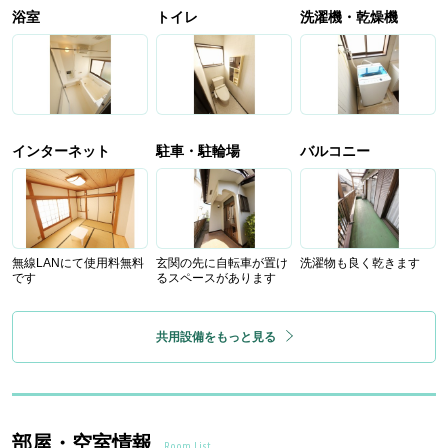
浴室
トイレ
洗濯機・乾燥機
インターネット
駐車・駐輪場
バルコニー
無線LANにて使用料無料
玄関の先に自転車が置け
洗濯物も良く乾きます
です
るスペースがあります
共用設備をもっと見る
部屋・空室情報
Room List