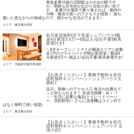
東急多摩川線の沼部駅は小さめの駅です
が、閑静な住宅街が広がり治安の良い街で
す。 多摩川や蒲田で乗り換えれば、都内や
川崎・横浜方面へのアクセスが抜群！ 落ち
着いた昔ながらの地域なので、穏やかな生活ができます♪
エリア：東京都大田区
初月家賃無料❗️天下茶屋シェアハウス❗️難
波4分家賃3.5万〜❗️保証人/会社不要❗️家具
家電付き❗
＼8月オープン／ ミナミの難波エリアに総数
全7戸のプライベート空間が新登場！難波4
分家賃4万〜 保証人/会社不要/家具家電付き!
エリア：大阪府大阪市西成区
【お急ぎください！】事務手数料＆初月
賃料無料キャンペーン！シェアハウス大
森町2
品川、新橋へのアクセス◎ 毎月の出費をグ
ッと抑えられます！ 水道光熱費・Ｗｉ-ｆ
ｉ・生活に必要な備品(トイレットペーパ
ー、洗剤類等)・さらに洗濯機はコイン式で
はなく無料で使い放題♪
エリア：東京都大田区
【お急ぎください！】事務手数料＆初月
賃料無料キャンペーン！シェアハウス 京
成小岩2