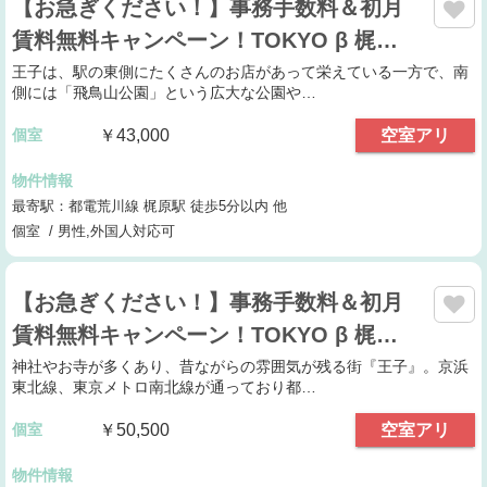
【お急ぎください！】事務手数料＆初月
賃料無料キャンペーン！TOKYO β 梶…
王子は、駅の東側にたくさんのお店があって栄えている一方で、南
側には「飛鳥山公園」という広大な公園や…
個室
￥43,000
空室アリ
物件情報
最寄駅：都電荒川線 梶原駅 徒歩5分以内 他
個室 / 男性,外国人対応可
【お急ぎください！】事務手数料＆初月
賃料無料キャンペーン！TOKYO β 梶…
神社やお寺が多くあり、昔ながらの雰囲気が残る街『王子』。京浜
東北線、東京メトロ南北線が通っており都…
個室
￥50,500
空室アリ
物件情報