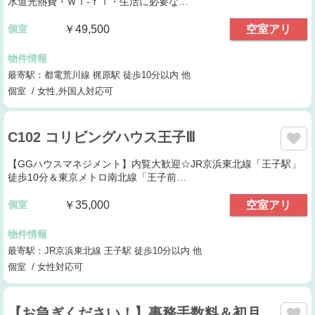
水道光熱費・Ｗｉ-ｆｉ・生活に必要な…
個室
￥49,500
空室アリ
物件情報
最寄駅：都電荒川線 梶原駅 徒歩10分以内 他
個室 / 女性,外国人対応可
C102 コリビングハウス王子Ⅲ
【GGハウスマネジメント】内覧大歓迎☆JR京浜東北線「王子駅」
徒歩10分＆東京メトロ南北線「王子前…
個室
￥35,000
空室アリ
物件情報
最寄駅：JR京浜東北線 王子駅 徒歩10分以内 他
個室 / 女性対応可
【お急ぎください！】事務手数料＆初月