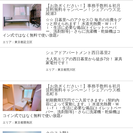
【お急ぎください！】事務手数料＆初月
賃料無料キャンペーン！シェアハウス北
綾瀬3
☆☆ 日暮里へのアクセス◎ 毎月の出費をグ
ッと抑えられます！ 水道光熱費・Ｗｉ-ｆ
ｉ・生活に必要な備品(トイレットペーパ
ー、洗剤類等)・さらに洗濯機・乾燥機はコ
イン式ではなく無料で使い放題♪
エリア：東京都足立区
シェアドアパートメント西日暮里2
大人気エリアの西日暮里から徒歩7分！ 家具
家電付です！
エリア：東京都荒川区
【お急ぎください！】事務手数料＆初月
賃料無料キャンペーン！シェアハウス椎
名町８
初期費用3万円でご入居できます♪（契約内
容によって変動します。）水道光熱費・Ｗ
ｉ-ｆｉ・生活に必要な備品(トイレットペー
パー、洗剤類等)・さらに洗濯機・乾燥機は
コイン式ではなく無料で使い放題♪
エリア：東京都豊島区