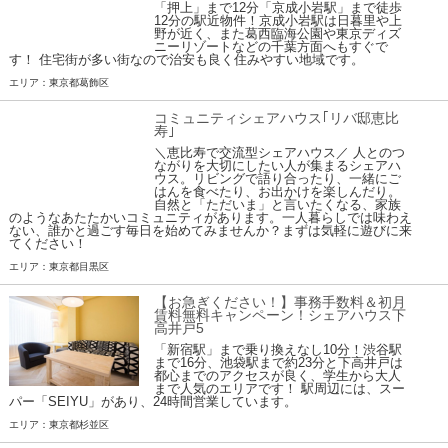
「押上」まで12分「京成小岩駅」まで徒歩
12分の駅近物件！京成小岩駅は日暮里や上
野が近く、また葛西臨海公園や東京ディズ
ニーリゾートなどの千葉方面へもすぐで
す！ 住宅街が多い街なので治安も良く住みやすい地域です。
エリア：東京都葛飾区
コミュニティシェアハウス｢リバ邸恵比
寿｣
＼恵比寿で交流型シェアハウス／ 人とのつ
ながりを大切にしたい人が集まるシェアハ
ウス。リビングで語り合ったり、一緒にご
はんを食べたり、お出かけを楽しんだり。
自然と「ただいま」と言いたくなる、家族
のようなあたたかいコミュニティがあります。一人暮らしでは味わえ
ない、誰かと過ごす毎日を始めてみませんか？まずは気軽に遊びに来
てください！
エリア：東京都目黒区
【お急ぎください！】事務手数料＆初月
賃料無料キャンペーン！シェアハウス下
高井戸5
「新宿駅」まで乗り換えなし10分！渋谷駅
まで16分、池袋駅まで約23分と下高井戸は
都心までのアクセスが良く、学生から大人
まで人気のエリアです！ 駅周辺には、スー
パー「SEIYU」があり、24時間営業しています。
エリア：東京都杉並区