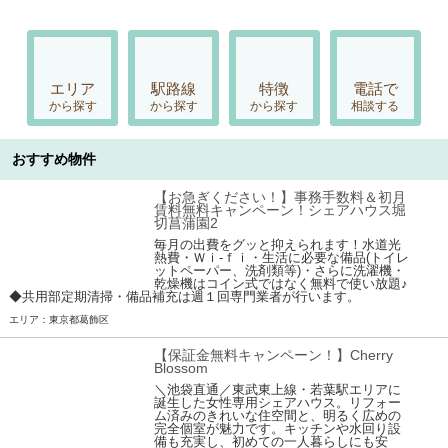
エリア
駅路線
特徴
電話で
から探す
から探す
から探す
相談する
おすすめ物件
【お急ぎください！】事務手数料＆初月
賃料無料キャンペーン！シェアハウス堀
切菖蒲園2
毎月の出費をグッと抑えられます！水道光
熱費・Ｗｉ-ｆｉ・生活に必要な備品(トイレ
ットペーパー、洗剤類等)・さらに洗濯機・
乾燥機はコイン式ではなく無料で使い放題♪
◆共用部定期清掃・備品補充は週１回専門業者が行います。
エリア：東京都葛飾区
【保証金無料キャンペーン！】Cherry
Blossom
＼池袋直通／東武東上線・若葉駅エリアに
誕生した女性専用シェアハウス。リフォー
ム済みのきれいな住空間と、明るく広めの
完全個室が魅力です。キッチンや水回り設
備も充実し、初めての一人暮らしにも安