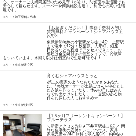
心。オーナーご夫婦同居型のため見守りがあり、防犯面や生活面でも
安心して暮らせます。スーパーや商業施設も近く、利便性の高い住環
境です。
エリア：埼玉県鶴ヶ島市
【お急ぎください！】事務手数料＆初月
賃料無料キャンペーン！シェアハウス五
反野3
東武伊勢崎線の小菅駅から徒歩4分、上野駅
まで電車で12分！秋葉原、人形町、銀座、
日比谷なども直通でアクセスできます。お
部屋は全室鍵付きの個室タイプで、冷蔵庫
もついています。水回り以外は個室内で生活可能です！
エリア：東京都足立区
育くむシェアハウスとっと
\第二の実家のようなあたたかさをあなた
に。/ 毎晩オーナーが土鍋ごはんを中心とし
た夕飯を作っていたり、休みの日にはみん
なでお出かけをしたり、、、交流のある物
件をお探しの人におすすめ☆
エリア：東京都杉並区
【1.5ヶ月フリーレントキャンペーン！】
ブルーテラス
＼新宿アクセス良好★下井草駅徒歩6分／ 閑
静な住宅街の庭付きシェアハウス。家具・
家電完備＆Wi-Fi無料で即入居OK！約6帖の