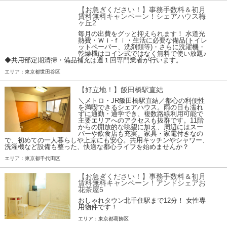
【お急ぎください！】事務手数料＆初月
賃料無料キャンペーン！シェアハウス梅
ヶ丘2
毎月の出費をグッと抑えられます！ 水道光
熱費・Ｗｉ-ｆｉ・生活に必要な備品(トイレ
ットペーパー、洗剤類等)・さらに洗濯機・
乾燥機はコイン式ではなく無料で使い放題♪
◆共用部定期清掃・備品補充は週１回専門業者が行います。
エリア：東京都世田谷区
【好立地！】飯田橋駅直結
＼メトロ・JR飯田橋駅直結／都心の利便性
を満喫できるシェアハウス。雨の日も濡れ
ずに通勤・通学でき、複数路線利用可能で
主要エリアへのアクセスも抜群です。11階
からの開放的な眺望に加え、周辺にはスー
パーや飲食店も充実。家具・家電付きなの
で、初めての一人暮らしや上京にも安心。共用キッチンやシャワー、
洗濯機など設備も整った、快適な都心ライフを始めませんか？
エリア：東京都千代田区
【お急ぎください！】事務手数料＆初月
賃料無料キャンペーン！アンドシェアお
花茶屋5
おしゃれタウン北千住駅まで12分！ 女性専
用物件です！
エリア：東京都葛飾区