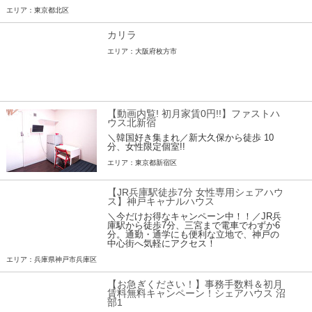
エリア：東京都北区
カリラ
エリア：大阪府枚方市
【動画内覧! 初月家賃0円!!】ファストハ
ウス北新宿
＼韓国好き集まれ／新大久保から徒歩 10
分、女性限定個室!!
エリア：東京都新宿区
【JR兵庫駅徒歩7分 女性専用シェアハウ
ス】神戸キャナルハウス
＼今だけお得なキャンペーン中！！／JR兵
庫駅から徒歩7分、三宮まで電車でわずか6
分。通勤・通学にも便利な立地で、神戸の
中心街へ気軽にアクセス！
エリア：兵庫県神戸市兵庫区
【お急ぎください！】事務手数料＆初月
賃料無料キャンペーン！シェアハウス 沼
部1