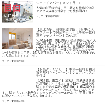
シェアドアパートメント目白1
人気の山手線沿線、目白駅より徒歩10分◎
アクセス抜群な池袋までも徒歩圏内！
エリア：東京都豊島区
【恵比寿駅、渋谷駅徒歩圏、8月中に入
居スタートで保証料もしくは事務手数料
無料キャンペーン】Cove恵
＼JR山手線「恵比寿駅」徒歩10分以内／ 人
気の恵比寿エリアで新生活！通勤・通学や
お出かけに便利な好立地。設備充実で快適
に暮らせるほか、一部のお部屋にはキッチ
ン付き個室をご用意。2名入居可能なお部屋もあり、ご友人同士での
ご入居にもおすすめです。
エリア：東京都渋谷区
【お急ぎください！】事務手数料＆初月
賃料無料キャンペーン！シェアハウス北
千住２
《JR各線、東京メトロ路線、東武鉄道路線
利用可能！》「押上」まで12分「京成小岩
駅」まで徒歩12分の駅近物件！ 東京都心ま
でアクセスがよく、住み心地よいエリアで
す。 駅で『ルミネ北千住』ショッピングモールがあり、平日で直ぐ
に近いところで生活備品を揃えます。
エリア：東京都足立区