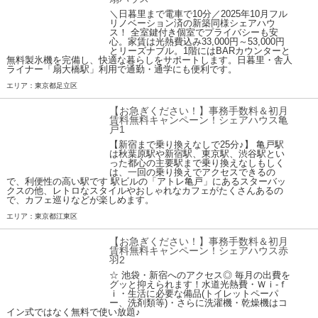
＼日暮里まで電車で10分／2025年10月フル
リノベーション済の新築同様シェアハウ
ス！ 全室鍵付き個室でプライバシーも安
心。家賃は光熱費込み33,000円～53,000円
とリーズナブル。1階にはBARカウンターと
無料製氷機を完備し、快適な暮らしをサポートします。日暮里・舎人
ライナー「扇大橋駅」利用で通勤・通学にも便利です。
エリア：東京都足立区
【お急ぎください！】事務手数料＆初月
賃料無料キャンペーン！シェアハウス亀
戸1
【新宿まで乗り換えなしで25分♪】 亀戸駅
は秋葉原駅や新宿駅、東京駅、渋谷駅とい
った都心の主要駅まで乗り換えなしもしく
は、一回の乗り換えでアクセスできるの
で、利便性の高い駅です 駅ビルの「アトレ亀戸」にあるスターバッ
クスの他、レトロなスタイルやおしゃれなカフェがたくさんあるの
で、カフェ巡りなどが楽しめます。
エリア：東京都江東区
【お急ぎください！】事務手数料＆初月
賃料無料キャンペーン！シェアハウス赤
羽2
☆ 池袋・新宿へのアクセス◎ 毎月の出費を
グッと抑えられます！水道光熱費・Ｗｉ-ｆ
ｉ・生活に必要な備品(トイレットペーパ
ー、洗剤類等)・さらに洗濯機・乾燥機はコ
イン式ではなく無料で使い放題♪