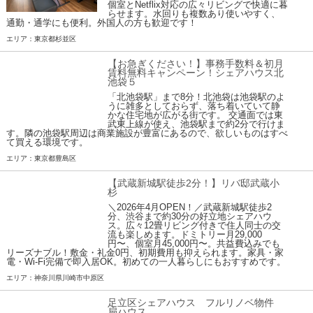
個室とNetflix対応の広々リビングで快適に暮
らせます。水回りも複数あり使いやすく、
通勤・通学にも便利。外国人の方も歓迎です！
エリア：東京都杉並区
【お急ぎください！】事務手数料＆初月
賃料無料キャンペーン！シェアハウス北
池袋５
「北池袋駅」まで8分！北池袋は池袋駅のよ
うに雑多としておらず、落ち着いていて静
かな住宅地が広がる街です。 交通面では東
武東上線が使え、池袋駅まで約2分で行けま
す。隣の池袋駅周辺は商業施設が豊富にあるので、欲しいものはすべ
て買える環境です。
エリア：東京都豊島区
【武蔵新城駅徒歩2分！】リバ邸武蔵小
杉
＼2026年4月OPEN！／武蔵新城駅徒歩2
分、渋谷まで約30分の好立地シェアハウ
ス。広々12畳リビング付きで住人同士の交
流も楽しめます。ドミトリー月29,000
円〜、個室月45,000円〜。共益費込みでも
リーズナブル！敷金・礼金0円、初期費用も抑えられます。家具・家
電・Wi-Fi完備で即入居OK。初めての一人暮らしにもおすすめです。
エリア：神奈川県川崎市中原区
足立区シェアハウス フルリノベ物件
扇ハウス