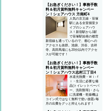
【お急ぎください！】事務手数
料＆初月賃料無料キャンペー
ン！シェアハウス 方南町4
人気の京王線・笹塚
駅にある全室個室タ
イプのシェアハウ
ス！新宿駅から1駅
で笹塚駅始発の都営
新宿線も通っているので、都心への
アクセスも抜群。池袋、渋谷、吉祥
寺、高田馬場にも20分以内でアクセ
スが可能です！
【お急ぎください！】事務手数
料＆初月賃料無料キャンペー
ン！シェアハウス志村三丁目4
水道光熱費・Ｗｉ-ｆ
ｉ・生活に必要な備
品(トイレットペーパ
ー、洗剤類等)・さら
に洗濯機・乾燥機は
コイン式ではなく無料で使い放題♪毎
月の出費をグッと抑えられます！