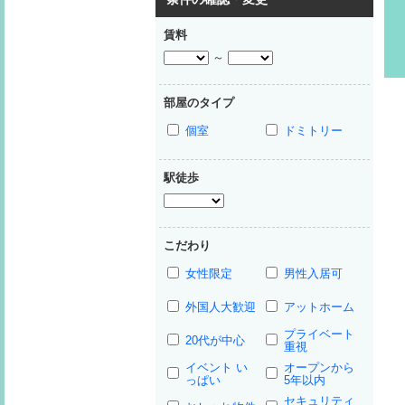
賃料
～
部屋のタイプ
個室
ドミトリー
駅徒歩
こだわり
女性限定
男性入居可
外国人大歓迎
アットホーム
プライベート
20代が中心
重視
イベント い
オープンから
っぱい
5年以内
セキュリティ