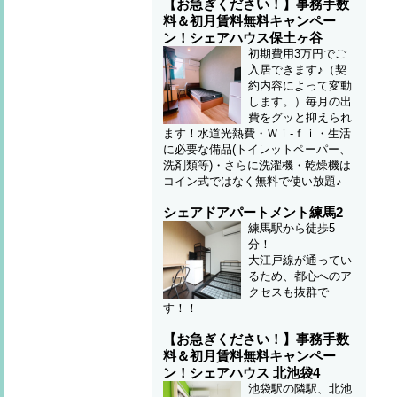
【お急ぎください！】事務手数
料＆初月賃料無料キャンペー
ン！シェアハウス保土ヶ谷
初期費用3万円でご
入居できます♪（契
約内容によって変動
します。）毎月の出
費をグッと抑えられ
ます！水道光熱費・Ｗｉ-ｆｉ・生活
に必要な備品(トイレットペーパー、
洗剤類等)・さらに洗濯機・乾燥機は
コイン式ではなく無料で使い放題♪
シェアドアパートメント練馬2
練馬駅から徒歩5
分！
大江戸線が通ってい
るため、都心へのア
クセスも抜群で
す！！
【お急ぎください！】事務手数
料＆初月賃料無料キャンペー
ン！シェアハウス 北池袋4
池袋駅の隣駅、北池