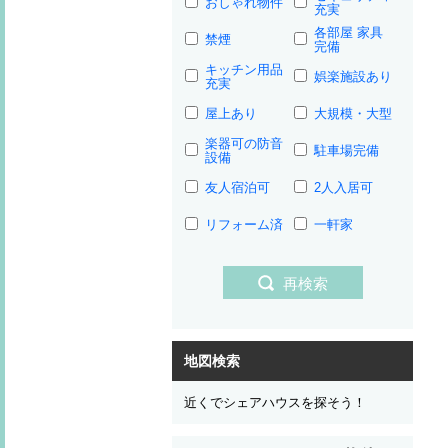
おしゃれ物件
充実
各部屋 家具
禁煙
完備
キッチン用品
娯楽施設あり
充実
屋上あり
大規模・大型
楽器可の防音
駐車場完備
設備
友人宿泊可
2人入居可
リフォーム済
一軒家
再検索
地図検索
近くでシェアハウスを探そう！