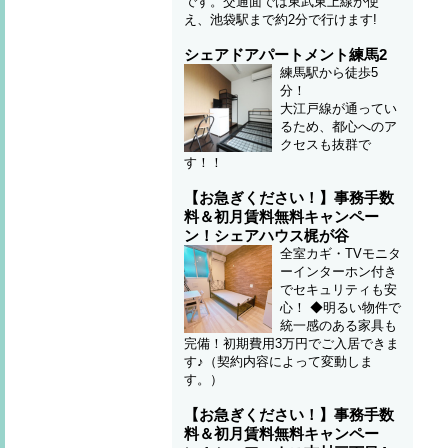
です。交通面では東武東上線が使
え、池袋駅まで約2分で行けます!
シェアドアパートメント練馬2
練馬駅から徒歩5
分！
大江戸線が通ってい
るため、都心へのア
クセスも抜群で
す！！
【お急ぎください！】事務手数
料＆初月賃料無料キャンペー
ン！シェアハウス梶が谷
全室カギ・TVモニタ
ーインターホン付き
でセキュリティも安
心！ ◆明るい物件で
統一感のある家具も
完備！初期費用3万円でご入居できま
す♪（契約内容によって変動しま
す。）
【お急ぎください！】事務手数
料＆初月賃料無料キャンペー