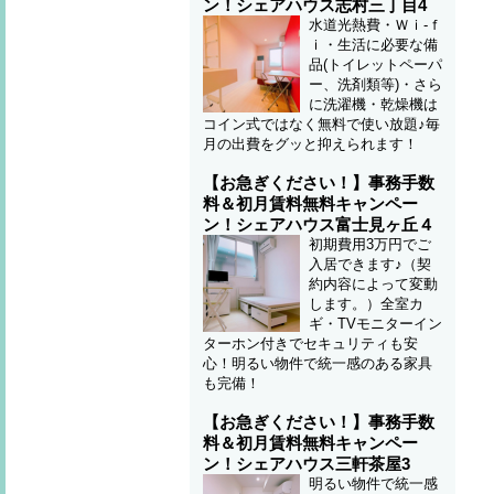
ン！シェアハウス志村三丁目4
水道光熱費・Ｗｉ-ｆ
ｉ・生活に必要な備
品(トイレットペーパ
ー、洗剤類等)・さら
に洗濯機・乾燥機は
コイン式ではなく無料で使い放題♪毎
月の出費をグッと抑えられます！
【お急ぎください！】事務手数
料＆初月賃料無料キャンペー
ン！シェアハウス富士見ヶ丘４
初期費用3万円でご
入居できます♪（契
約内容によって変動
します。）全室カ
ギ・TVモニターイン
ターホン付きでセキュリティも安
心！明るい物件で統一感のある家具
も完備！
【お急ぎください！】事務手数
料＆初月賃料無料キャンペー
ン！シェアハウス三軒茶屋3
明るい物件で統一感