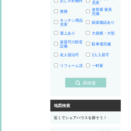
おしゃれ物件
充実
各部屋 家具
禁煙
完備
キッチン用品
娯楽施設あり
充実
屋上あり
大規模・大型
楽器可の防音
駐車場完備
設備
友人宿泊可
2人入居可
リフォーム済
一軒家
再検索
地図検索
近くでシェアハウスを探そう！