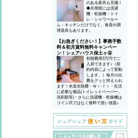
のある家具も完備！
◆共用部には洗濯
機・乾燥機・トイ
レ・シャワールー
ム・キッチンだけでなく、食器や調
理器具もあります。
【お急ぎください！】事務手数
料＆初月賃料無料キャンペー
ン！シェアハウス保土ヶ谷
初期費用3万円でご
入居できます♪（契
約内容によって変動
します。）毎月の出
費をグッと抑えられ
ます！水道光熱費・Ｗｉ-ｆｉ・生活
に必要な備品(トイレットペーパー、
洗剤類等)・さらに洗濯機・乾燥機は
コイン式ではなく無料で使い放題♪