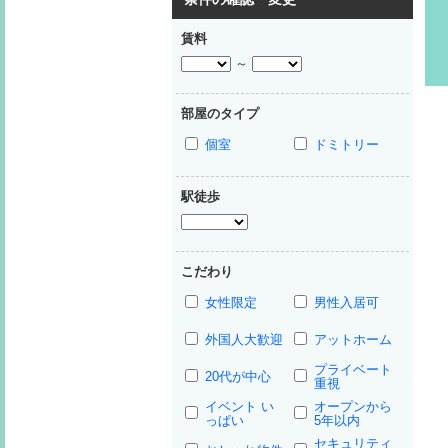
賃料
～
部屋のタイプ
個室
ドミトリー
駅徒歩
こだわり
女性限定
男性入居可
外国人大歓迎
アットホーム
プライベート
20代が中心
重視
イベント い
オープンから
っぱい
5年以内
セキュリティ