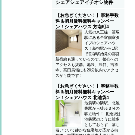
シェアシェアイチオシ物件
【お急ぎください！】事務手数
料＆初月賃料無料キャンペー
ン！シェアハウス 方南町4
人気の京王線・笹塚
駅にある全室個室タ
イプのシェアハウ
ス！新宿駅から1駅
で笹塚駅始発の都営
新宿線も通っているので、都心への
アクセスも抜群。池袋、渋谷、吉祥
寺、高田馬場にも20分以内でアクセ
スが可能です！
【お急ぎください！】事務手数
料＆初月賃料無料キャンペー
ン！シェアハウス 北池袋4
池袋駅の隣駅、北池
袋駅から徒歩３分の
駅近物件！ 北池袋は
池袋駅のように雑多
としておらず、落ち
着いていて静かな住宅地が広がる街