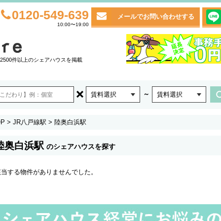
0120-549-639
メールでお問い合わせする
10:00〜19:00
2500件以上のシェアハウスを掲載
～
賃料選択
賃料選択
P
>
JR八戸線駅
>
陸奥白浜駅
陸奥白浜駅
のシェアハウスを探す
該当する物件がありませんでした。