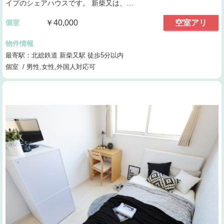
イプのシェアハウスです。 新柴又は、…
個室
￥40,000
空室アリ
物件情報
最寄駅：北総鉄道 新柴又駅 徒歩5分以内
個室 / 男性,女性,外国人対応可