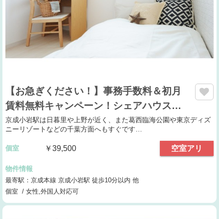
【お急ぎください！】事務手数料＆初月
賃料無料キャンペーン！シェアハウス…
京成小岩駅は日暮里や上野が近く、また葛西臨海公園や東京ディズ
ニーリゾートなどの千葉方面へもすぐです…
個室
￥39,500
空室アリ
物件情報
最寄駅：京成本線 京成小岩駅 徒歩10分以内 他
個室 / 女性,外国人対応可