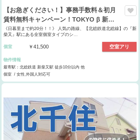
【お急ぎください！】事務手数料＆初月
賃料無料キャンペーン！TOKYO β 新…
《日暮里まで約20分！！》 人気の路線、【北総鉄道北総線】の『新
柴又』駅にある全室個室タイプのシ…
個室
￥41,500
空室アリ
物件情報
最寄駅：北総鉄道 新柴又駅 徒歩10分以内 他
個室 / 女性,外国人対応可