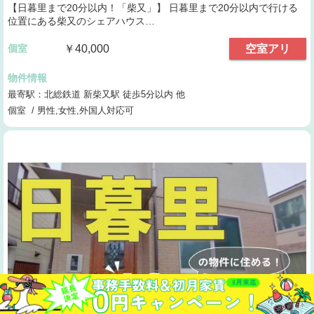
【日暮里まで20分以内！「柴又」】 日暮里まで20分以内で行ける
位置にある柴又のシェアハウス…
個室
￥40,000
空室アリ
物件情報
最寄駅：北総鉄道 新柴又駅 徒歩5分以内 他
個室 / 男性,女性,外国人対応可