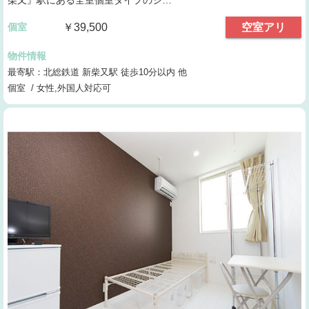
柴又』駅にある全室個室タイプのシ…
個室
￥39,500
空室アリ
物件情報
最寄駅：北総鉄道 新柴又駅 徒歩10分以内 他
個室 / 女性,外国人対応可