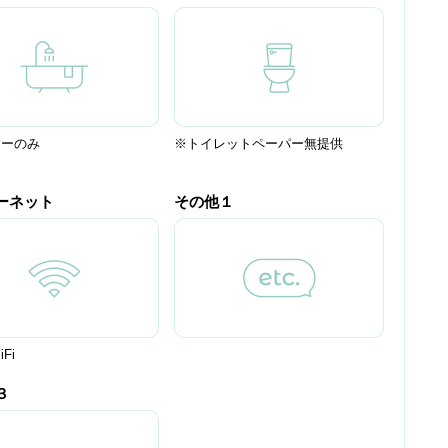
ワーのみ
※トイレットペーパー無提供
ーネット
その他１
Fi
３