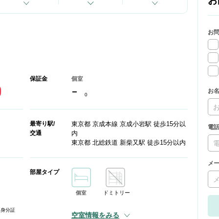
お
お
保証金
個室
0
-
お
0
最寄り駅/
東京都 京成本線 京成小岩駅 徒歩15分以
電
交通
内
東京都 北総鉄道 新柴又駅 徒歩15分以内
メ
部屋タイプ
個室
ドミトリー
。身分証
空室情報をみる