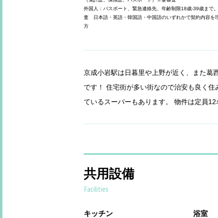
外国人：パスポート、緊急連絡先、年齢制限18歳-39歳まで
査 日本語・英語・韓国語・中国語のいずれかで契約内容を
方
京成小岩駅は日暮里や上野が近く、また葛
です！ 住宅街が多い街なので治安も良く住
ているスーパーもあります。 物件は定員1
共用設備
Facilities
キッチン
浴室