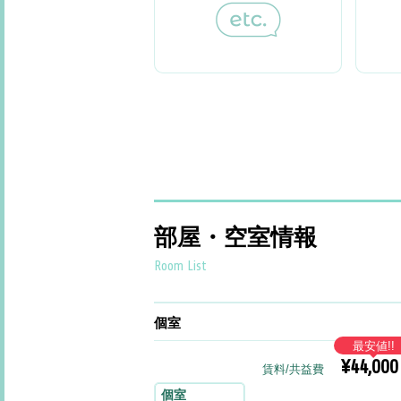
部屋・空室情報
Room List
個室
最安値!!
¥44,000
賃料/共益費
個室