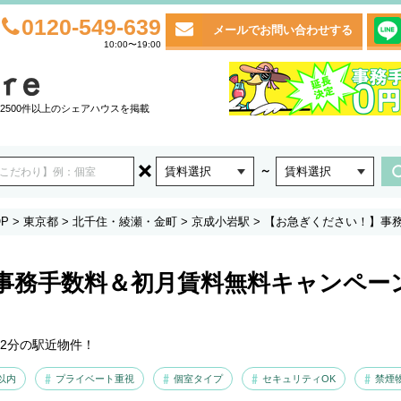
0120-549-639
メールでお問い合わせする
10:00〜19:00
2500件以上のシェアハウスを掲載
～
賃料選択
賃料選択
P
>
東京都
>
北千住・綾瀬・金町
>
京成小岩駅
>
【お急ぎください！】事務
事務手数料＆初月賃料無料キャンペー
12分の駅近物件！
以内
プライベート重視
個室タイプ
セキュリティOK
禁煙