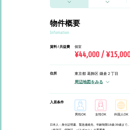
物件概要
Infomation
賃料 / 共益費
個室
¥44,000 / ¥15,00
住所
東京都 葛飾区 鎌倉２丁目
周辺地図をみる
入居条件
男性OK
女性OK
外国人OK
日本人：身分証明書、緊急連絡先、年齢制限18歳-39歳まで
（免許証、保険証、パスポート）※要審査