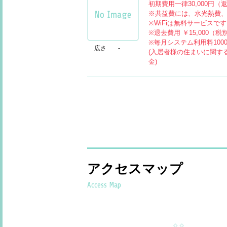
初期費用一律30,000円（
※共益費には、水光熱費
※WiFiは無料サービスで
※退去費用 ￥15,000（
※毎月システム利用料100
広さ
-
(入居者様の住まいに関す
金)
アクセスマップ
Access Map