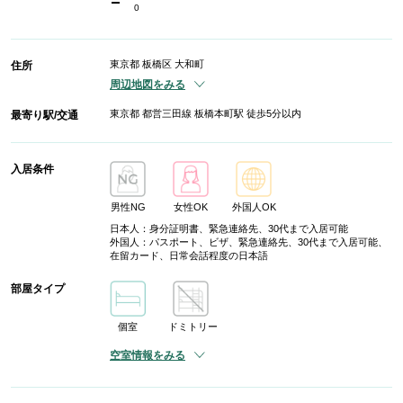
-
0
東京都 板橋区 大和町
住所
周辺地図をみる
東京都 都営三田線 板橋本町駅 徒歩5分以内
最寄り駅/交通
入居条件
男性NG
女性OK
外国人OK
日本人：身分証明書、緊急連絡先、30代まで入居可能
外国人：パスポート、ビザ、緊急連絡先、30代まで入居可能、
在留カード、日常会話程度の日本語
部屋タイプ
個室
ドミトリー
空室情報をみる