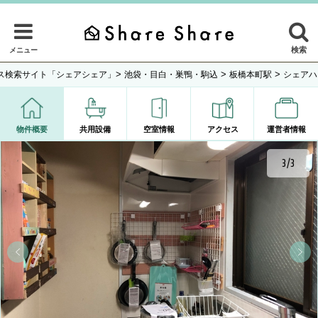
検索
メニュー
>
>
>
ス検索サイト「シェアシェア」
池袋・目白・巣鴨・駒込
板橋本町駅
シェアハ
物件概要
共用設備
空室情報
アクセス
運営者情報
3/3