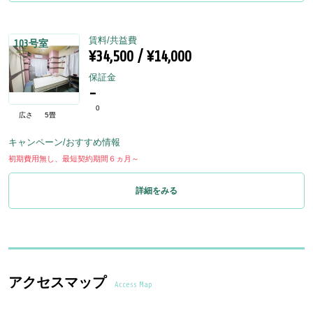
賃料/共益費
103号室
¥34,500 / ¥14,000
保証金
-
0
広さ
5畳
キャンペーン/おすすめ情報
初期費用無し、最短契約期間６ヵ月～
詳細をみる
アクセスマップ
Access Map