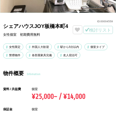
ID:
00004559
シェアハウスJOY板橋本町4
検討リスト
女性個室 初期費用無料
女性限定
外国人大歓迎
駅から5分以内
個室タイプ
禁煙物件
各部屋家具完備
友人宿泊可
物件概要
Infomation
賃料 / 共益費
個室
¥25,000~ / ¥14,000
保証金
個室