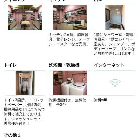
キッチン2ヵ所。調理器
1階にシャワー室・3階に
具、電子レンジ、オーブ
お風呂・4階にシャワー
ントースターなど完備。
室あり。シャンプー、ボ
ディーソープ、リンスな
ど無料で差し上げます！
トイレ
洗濯機・乾燥機
インターネット
トイレ3箇所。トイレッ
乾燥機能付き、無料使
無料wifi
トペーパー、掃除洗剤、
用 全3台
掃除用品などはこちらで
無料で補充しておりま
す。ウォッシュレット、
暖房便座付き！
その他１