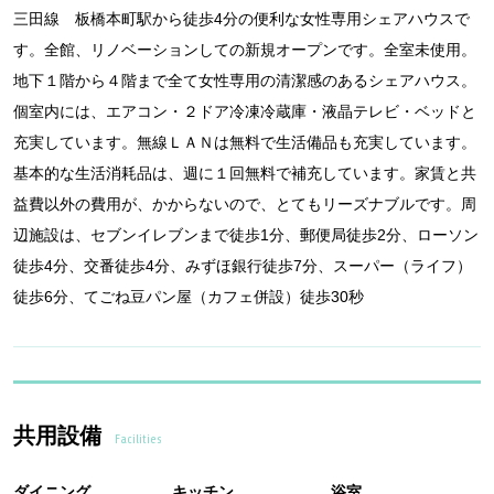
三田線 板橋本町駅から徒歩4分の便利な女性専用シェアハウスで
す。全館、リノベーションしての新規オープンです。全室未使用。
地下１階から４階まで全て女性専用の清潔感のあるシェアハウス。
個室内には、エアコン・２ドア冷凍冷蔵庫・液晶テレビ・ベッドと
充実しています。無線ＬＡＮは無料で生活備品も充実しています。
基本的な生活消耗品は、週に１回無料で補充しています。家賃と共
益費以外の費用が、かからないので、とてもリーズナブルです。周
辺施設は、セブンイレブンまで徒歩1分、郵便局徒歩2分、ローソン
徒歩4分、交番徒歩4分、みずほ銀行徒歩7分、スーパー（ライフ）
徒歩6分、てごね豆パン屋（カフェ併設）徒歩30秒
共用設備
Facilities
ダイニング
キッチン
浴室