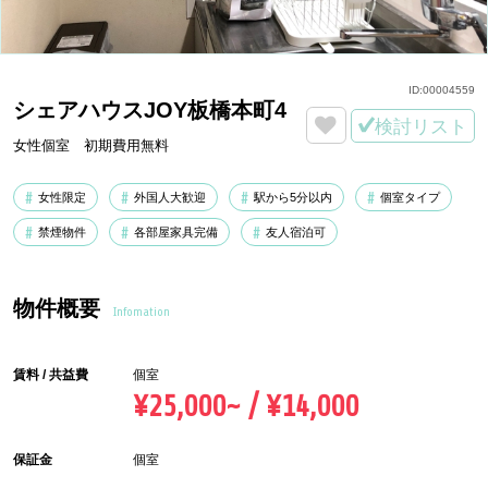
ID:
00004559
シェアハウスJOY板橋本町4
検討リスト
女性個室 初期費用無料
女性限定
外国人大歓迎
駅から5分以内
個室タイプ
禁煙物件
各部屋家具完備
友人宿泊可
物件概要
Infomation
賃料 / 共益費
個室
¥25,000~ / ¥14,000
保証金
個室