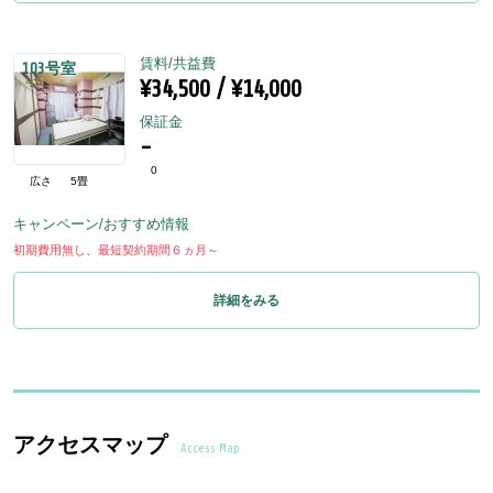
賃料/共益費
103号室
¥34,500 / ¥14,000
保証金
-
0
広さ
5畳
キャンペーン/おすすめ情報
初期費用無し、最短契約期間６ヵ月～
詳細をみる
アクセスマップ
Access Map