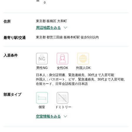
-
0
東京都 板橋区 大和町
住所
周辺地図をみる
東京都 都営三田線 板橋本町駅 徒歩5分以内
最寄り駅/交通
入居条件
男性NG
女性OK
外国人OK
日本人：身分証明書、緊急連絡先、30代まで入居可能
外国人：パスポート、ビザ、緊急連絡先、30代まで入居可能、
在留カード、日常会話程度の日本語
部屋タイプ
個室
ドミトリー
空室情報をみる