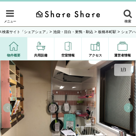
検索
メニュー
>
>
>
ス検索サイト「シェアシェア」
池袋・目白・巣鴨・駒込
板橋本町駅
シェアハ
物件概要
共用設備
空室情報
アクセス
運営者情報
3/3