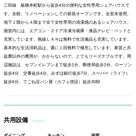
三田線 板橋本町駅から徒歩4分の便利な女性専用シェアハウスで
す。全館、リノベーションしての新規オープンです。全室未使用。
地下１階から４階まで全て女性専用の清潔感のあるシェアハウス。
個室内には、エアコン・２ドア冷凍冷蔵庫・液晶テレビ・ベッドと
充実しています。無線ＬＡＮは無料で生活備品も充実しています。
基本的な生活消耗品は、週に１回無料で補充しています。家賃と共
益費以外の費用が、かからないので、とてもリーズナブルです。周
辺施設は、セブンイレブンまで徒歩1分、郵便局徒歩2分、ローソン
徒歩4分、交番徒歩4分、みずほ銀行徒歩7分、スーパー（ライフ）
徒歩6分、てごね豆パン屋（カフェ併設）徒歩30秒
共用設備
Facilities
ダイニング
キッチン
浴室