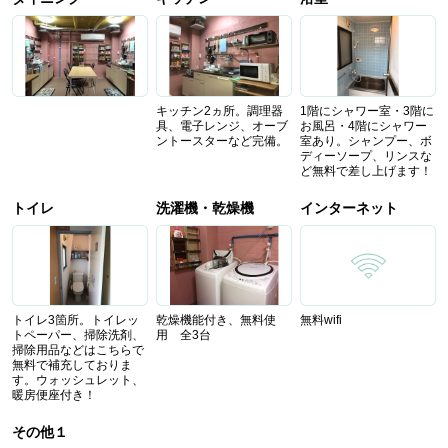
キッチン2ヵ所。調理器
1階にシャワー室・3階に
具、電子レンジ、オーブ
お風呂・4階にシャワー
ントースターなど完備。
室あり。シャンプー、ボ
ディーソープ、リンスな
ど無料で差し上げます！
トイレ
洗濯機・乾燥機
インターネット
トイレ3箇所。トイレッ
乾燥機能付き、無料使
無料wifi
トペーパー、掃除洗剤、
用 全3台
掃除用品などはこちらで
無料で補充しておりま
す。ウォッシュレット、
暖房便座付き！
その他１