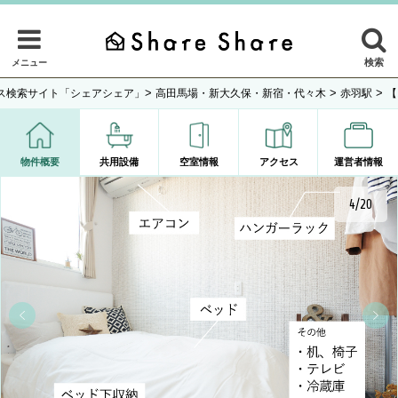
検索
メニュー
>
>
>
ス検索サイト「シェアシェア」
高田馬場・新大久保・新宿・代々木
赤羽駅
【
物件概要
共用設備
空室情報
アクセス
運営者情報
4/20