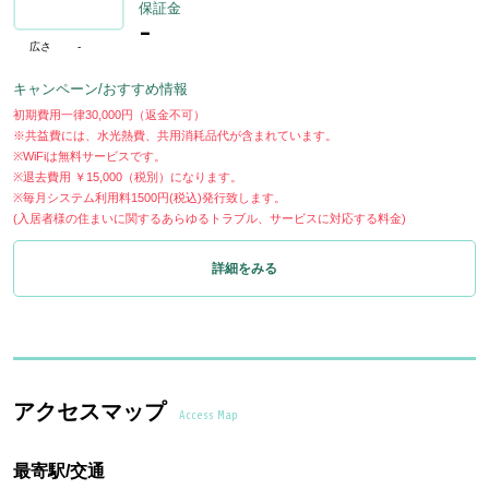
保証金
-
広さ
-
キャンペーン/おすすめ情報
初期費用一律30,000円（返金不可）
※共益費には、水光熱費、共用消耗品代が含まれています。
※WiFiは無料サービスです。
※退去費用 ￥15,000（税別）になります。
※毎月システム利用料1500円(税込)発行致します。
(入居者様の住まいに関するあらゆるトラブル、サービスに対応する料金)
詳細をみる
アクセスマップ
Access Map
最寄駅/交通