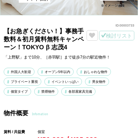
ID:
00003733
【お急ぎください！】事務手
検討リスト
数料＆初月賃料無料キャンペ
ーン！TOKYO β 志茂4
「上野駅」まで10分、［赤羽駅］まで徒歩7分の駅近物件！
外国人大歓迎
オープン5年以内
おしゃれな物件
プライベート重視
イベントいっぱい
男女物件
個室タイプ
禁煙物件
各部屋家具完備
物件概要
Infomation
賃料 / 共益費
個室