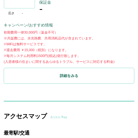
保証金
-
広さ
-
キャンペーン/おすすめ情報
初期費用一律30,000円（返金不可）
※共益費には、水光熱費、共用消耗品代が含まれています。
※WiFiは無料サービスです。
※退去費用 ￥15,000（税別）になります。
※毎月システム利用料1500円(税込)発行致します。
(入居者様の住まいに関するあらゆるトラブル、サービスに対応する料金)
詳細をみる
アクセスマップ
Access Map
最寄駅/交通