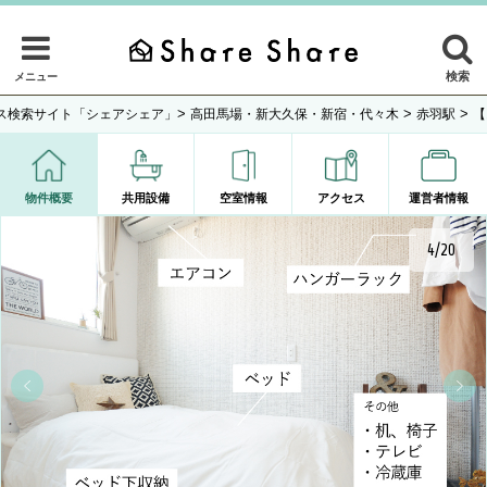
検索
メニュー
>
>
>
ス検索サイト「シェアシェア」
高田馬場・新大久保・新宿・代々木
赤羽駅
【
物件概要
共用設備
空室情報
アクセス
運営者情報
4/20