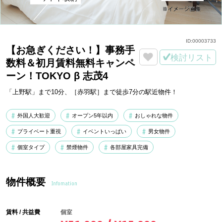
ID:
00003733
【お急ぎください！】事務手
検討リスト
数料＆初月賃料無料キャンペ
ーン！TOKYO β 志茂4
「上野駅」まで10分、［赤羽駅］まで徒歩7分の駅近物件！
外国人大歓迎
オープン5年以内
おしゃれな物件
プライベート重視
イベントいっぱい
男女物件
個室タイプ
禁煙物件
各部屋家具完備
物件概要
Infomation
賃料 / 共益費
個室