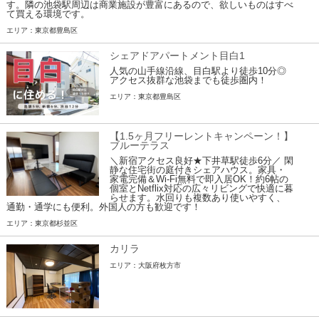
す。隣の池袋駅周辺は商業施設が豊富にあるので、欲しいものはすべ
て買える環境です。
エリア：東京都豊島区
シェアドアパートメント目白1
人気の山手線沿線、目白駅より徒歩10分◎
アクセス抜群な池袋までも徒歩圏内！
エリア：東京都豊島区
【1.5ヶ月フリーレントキャンペーン！】
ブルーテラス
＼新宿アクセス良好★下井草駅徒歩6分／ 閑
静な住宅街の庭付きシェアハウス。家具・
家電完備＆Wi-Fi無料で即入居OK！約6帖の
個室とNetflix対応の広々リビングで快適に暮
らせます。水回りも複数あり使いやすく、
通勤・通学にも便利。外国人の方も歓迎です！
エリア：東京都杉並区
カリラ
エリア：大阪府枚方市