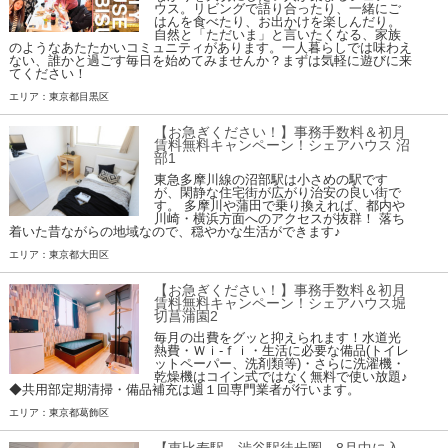
ウス。リビングで語り合ったり、一緒にご
はんを食べたり、お出かけを楽しんだり。
自然と「ただいま」と言いたくなる、家族
のようなあたたかいコミュニティがあります。一人暮らしでは味わえ
ない、誰かと過ごす毎日を始めてみませんか？まずは気軽に遊びに来
てください！
エリア：東京都目黒区
【お急ぎください！】事務手数料＆初月
賃料無料キャンペーン！シェアハウス 沼
部1
東急多摩川線の沼部駅は小さめの駅です
が、閑静な住宅街が広がり治安の良い街で
す。 多摩川や蒲田で乗り換えれば、都内や
川崎・横浜方面へのアクセスが抜群！ 落ち
着いた昔ながらの地域なので、穏やかな生活ができます♪
エリア：東京都大田区
【お急ぎください！】事務手数料＆初月
賃料無料キャンペーン！シェアハウス堀
切菖蒲園2
毎月の出費をグッと抑えられます！水道光
熱費・Ｗｉ-ｆｉ・生活に必要な備品(トイレ
ットペーパー、洗剤類等)・さらに洗濯機・
乾燥機はコイン式ではなく無料で使い放題♪
◆共用部定期清掃・備品補充は週１回専門業者が行います。
エリア：東京都葛飾区