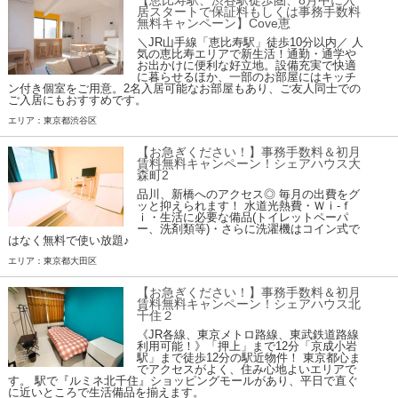
【恵比寿駅、渋谷駅徒歩圏、8月中に入
居スタートで保証料もしくは事務手数料
無料キャンペーン】Cove恵
＼JR山手線「恵比寿駅」徒歩10分以内／ 人
気の恵比寿エリアで新生活！通勤・通学や
お出かけに便利な好立地。設備充実で快適
に暮らせるほか、一部のお部屋にはキッチ
ン付き個室をご用意。2名入居可能なお部屋もあり、ご友人同士での
ご入居にもおすすめです。
エリア：東京都渋谷区
【お急ぎください！】事務手数料＆初月
賃料無料キャンペーン！シェアハウス大
森町2
品川、新橋へのアクセス◎ 毎月の出費をグ
ッと抑えられます！ 水道光熱費・Ｗｉ-ｆ
ｉ・生活に必要な備品(トイレットペーパ
ー、洗剤類等)・さらに洗濯機はコイン式で
はなく無料で使い放題♪
エリア：東京都大田区
【お急ぎください！】事務手数料＆初月
賃料無料キャンペーン！シェアハウス北
千住２
《JR各線、東京メトロ路線、東武鉄道路線
利用可能！》「押上」まで12分「京成小岩
駅」まで徒歩12分の駅近物件！ 東京都心ま
でアクセスがよく、住み心地よいエリアで
す。 駅で『ルミネ北千住』ショッピングモールがあり、平日で直ぐ
に近いところで生活備品を揃えます。