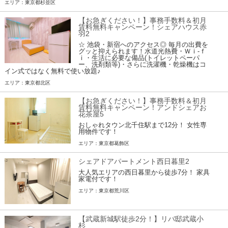
エリア：東京都杉並区
【お急ぎください！】事務手数料＆初月
賃料無料キャンペーン！シェアハウス赤
羽2
☆ 池袋・新宿へのアクセス◎ 毎月の出費を
グッと抑えられます！水道光熱費・Ｗｉ-ｆ
ｉ・生活に必要な備品(トイレットペーパ
ー、洗剤類等)・さらに洗濯機・乾燥機はコ
イン式ではなく無料で使い放題♪
エリア：東京都北区
【お急ぎください！】事務手数料＆初月
賃料無料キャンペーン！アンドシェアお
花茶屋5
おしゃれタウン北千住駅まで12分！ 女性専
用物件です！
エリア：東京都葛飾区
シェアドアパートメント西日暮里2
大人気エリアの西日暮里から徒歩7分！ 家具
家電付です！
エリア：東京都荒川区
【武蔵新城駅徒歩2分！】リバ邸武蔵小
杉