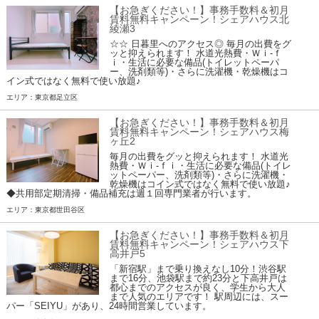
【お急ぎください！】事務手数料＆初月
賃料無料キャンペーン！シェアハウス北
綾瀬3
☆☆ 日暮里へのアクセス◎ 毎月の出費をグ
ッと抑えられます！ 水道光熱費・Ｗｉ-ｆ
ｉ・生活に必要な備品(トイレットペーパ
ー、洗剤類等)・さらに洗濯機・乾燥機はコ
イン式ではなく無料で使い放題♪
エリア：東京都足立区
【お急ぎください！】事務手数料＆初月
賃料無料キャンペーン！シェアハウス梅
ヶ丘2
毎月の出費をグッと抑えられます！ 水道光
熱費・Ｗｉ-ｆｉ・生活に必要な備品(トイレ
ットペーパー、洗剤類等)・さらに洗濯機・
乾燥機はコイン式ではなく無料で使い放題♪
◆共用部定期清掃・備品補充は週１回専門業者が行います。
エリア：東京都世田谷区
【お急ぎください！】事務手数料＆初月
賃料無料キャンペーン！シェアハウス下
高井戸5
「新宿駅」まで乗り換えなし10分！渋谷駅
まで16分、池袋駅まで約23分と下高井戸は
都心までのアクセスが良く、学生から大人
まで人気のエリアです！ 駅周辺には、スー
パー「SEIYU」があり、24時間営業しています。