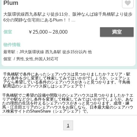
Plum
大阪環状線西九条駅より徒歩11分、阪神なんば線千鳥橋駅より徒歩
6分の閑静な住宅街にあるPlum！！…
個室
￥25,000～28,000
満室
物件情報
最寄駅：JR大阪環状線 西九条駅 徒歩15分以内 他
個室 / 男性,女性,外国人対応可
千鳥橋駅で条件にあったシェアハウスは見つかりましたか？エリア・駅
など条件を少し変更して検索してみてはいかがでしょうか。シェアシェ
アなら希望している条件のシェアハウスがきっと見つかります。千鳥橋
駅周辺のシェアハウス探しはシェアシェアで！
千鳥橋駅でご希望の設備や間取りのシェアハウスは見つかりましたか？エ
リアや駅など少し条件を変更して検索してみてはいかがでしょうか。あな
たの理想の生活を叶えるシェアハウスがきっと見つかります。成増・練
馬・江古田エリアのシェアハウスをお探しなら、日本最大級のシェアハウ
ス検索サイトのShareShare（シェアシェア）で。
1