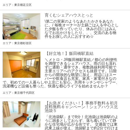
エリア：東京都足立区
育くむシェアハウスとっと
\第二の実家のようなあたたかさをあなた
に。/ 毎晩オーナーが土鍋ごはんを中心とし
た夕飯を作っていたり、休みの日にはみん
なでお出かけをしたり、、、交流のある物
件をお探しの人におすすめ☆
エリア：東京都杉並区
【好立地！】飯田橋駅直結
＼メトロ・JR飯田橋駅直結／都心の利便性
を満喫できるシェアハウス。雨の日も濡れ
ずに通勤・通学でき、複数路線利用可能で
主要エリアへのアクセスも抜群です。11階
からの開放的な眺望に加え、周辺にはスー
パーや飲食店も充実。家具・家電付きなの
で、初めての一人暮らしや上京にも安心。共用キッチンやシャワー、
洗濯機など設備も整った、快適な都心ライフを始めませんか？
エリア：東京都千代田区
【お急ぎください！】事務手数料＆初月
賃料無料キャンペーン！シェアハウス北
池袋５
「北池袋駅」まで8分！北池袋は池袋駅のよ
うに雑多としておらず、落ち着いていて静
かな住宅地が広がる街です。 交通面では東
武東上線が使え、池袋駅まで約2分で行けま