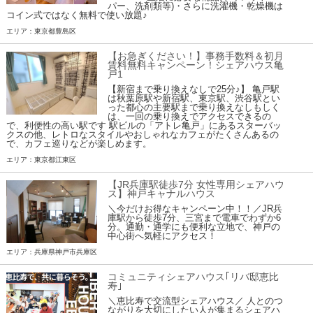
パー、洗剤類等)・さらに洗濯機・乾燥機は
コイン式ではなく無料で使い放題♪
エリア：東京都豊島区
【お急ぎください！】事務手数料＆初月
賃料無料キャンペーン！シェアハウス亀
戸1
【新宿まで乗り換えなしで25分♪】 亀戸駅
は秋葉原駅や新宿駅、東京駅、渋谷駅とい
った都心の主要駅まで乗り換えなしもしく
は、一回の乗り換えでアクセスできるの
で、利便性の高い駅です 駅ビルの「アトレ亀戸」にあるスターバッ
クスの他、レトロなスタイルやおしゃれなカフェがたくさんあるの
で、カフェ巡りなどが楽しめます。
エリア：東京都江東区
【JR兵庫駅徒歩7分 女性専用シェアハウ
ス】神戸キャナルハウス
＼今だけお得なキャンペーン中！！／JR兵
庫駅から徒歩7分、三宮まで電車でわずか6
分。通勤・通学にも便利な立地で、神戸の
中心街へ気軽にアクセス！
エリア：兵庫県神戸市兵庫区
コミュニティシェアハウス｢リバ邸恵比
寿｣
＼恵比寿で交流型シェアハウス／ 人とのつ
ながりを大切にしたい人が集まるシェアハ