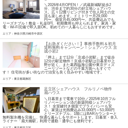
＼2026年4月OPEN！／武蔵新城駅徒歩2
分、渋谷まで約30分の好立地シェアハウ
ス。広々12畳リビング付きで住人同士の交
流も楽しめます。ドミトリー月29,000
円〜、個室月45,000円〜。共益費込みでも
リーズナブル！敷金・礼金0円、初期費用も抑えられます。家具・家
電・Wi-Fi完備で即入居OK。初めての一人暮らしにもおすすめです。
エリア：神奈川県川崎市中原区
【お急ぎください！】事務手数料＆初月
賃料無料キャンペーン！シェアハウス 京
成小岩2
「押上」まで12分「京成小岩駅」まで徒歩
12分の駅近物件！京成小岩駅は日暮里や上
野が近く、また葛西臨海公園や東京ディズ
ニーリゾートなどの千葉方面へもすぐで
す！ 住宅街が多い街なので治安も良く住みやすい地域です。
エリア：東京都葛飾区
足立区シェアハウス フルリノベ物件
扇ハウス
＼日暮里まで電車で10分／2025年10月フル
リノベーション済の新築同様シェアハウ
ス！ 全室鍵付き個室でプライバシーも安
心。家賃は光熱費込み33,000円～53,000円
とリーズナブル。1階にはBARカウンターと
無料製氷機を完備し、快適な暮らしをサポートします。日暮里・舎人
ライナー「扇大橋駅」利用で通勤・通学にも便利です。
エリア：東京都足立区