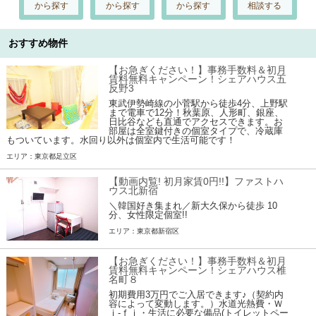
から探す
から探す
から探す
相談する
おすすめ物件
【お急ぎください！】事務手数料＆初月
賃料無料キャンペーン！シェアハウス五
反野3
東武伊勢崎線の小菅駅から徒歩4分、上野駅
まで電車で12分！秋葉原、人形町、銀座、
日比谷なども直通でアクセスできます。お
部屋は全室鍵付きの個室タイプで、冷蔵庫
もついています。水回り以外は個室内で生活可能です！
エリア：東京都足立区
【動画内覧! 初月家賃0円!!】ファストハ
ウス北新宿
＼韓国好き集まれ／新大久保から徒歩 10
分、女性限定個室!!
エリア：東京都新宿区
【お急ぎください！】事務手数料＆初月
賃料無料キャンペーン！シェアハウス椎
名町８
初期費用3万円でご入居できます♪（契約内
容によって変動します。）水道光熱費・Ｗ
ｉ-ｆｉ・生活に必要な備品(トイレットペー