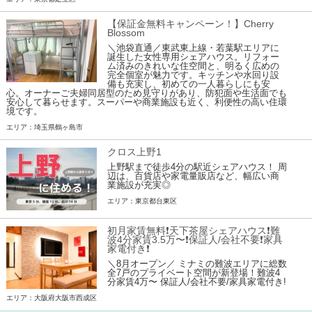
【保証金無料キャンペーン！】Cherry
Blossom
＼池袋直通／東武東上線・若葉駅エリアに
誕生した女性専用シェアハウス。リフォー
ム済みのきれいな住空間と、明るく広めの
完全個室が魅力です。キッチンや水回り設
備も充実し、初めての一人暮らしにも安
心。オーナーご夫婦同居型のため見守りがあり、防犯面や生活面でも
安心して暮らせます。スーパーや商業施設も近く、利便性の高い住環
境です。
エリア：埼玉県鶴ヶ島市
クロス上野1
上野駅まで徒歩4分の駅近シェアハウス！ 周
辺は、百貨店や家電量販店など、幅広い商
業施設が充実◎
エリア：東京都台東区
初月家賃無料❗️天下茶屋シェアハウス❗️難
波4分家賃3.5万〜❗️保証人/会社不要❗️家具
家電付き❗
＼8月オープン／ ミナミの難波エリアに総数
全7戸のプライベート空間が新登場！難波4
分家賃4万〜 保証人/会社不要/家具家電付き!
エリア：大阪府大阪市西成区