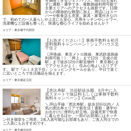
を満喫できるシェアハウス。雨の日も濡れ
ずに通勤・通学でき、複数路線利用可能で
主要エリアへのアクセスも抜群です。11階
からの開放的な眺望に加え、周辺にはスー
パーや飲食店も充実。家具・家電付きなの
で、初めての一人暮らしや上京にも安心。共用キッチンやシャワー、
洗濯機など設備も整った、快適な都心ライフを始めませんか？
エリア：東京都千代田区
【お急ぎください！】事務手数料＆初月
賃料無料キャンペーン！シェアハウス北
千住２
《JR各線、東京メトロ路線、東武鉄道路線
利用可能！》「押上」まで12分「京成小岩
駅」まで徒歩12分の駅近物件！ 東京都心ま
でアクセスがよく、住み心地よいエリアで
す。 駅で『ルミネ北千住』ショッピングモールがあり、平日で直ぐ
に近いところで生活備品を揃えます。
エリア：東京都足立区
【恵比寿駅、渋谷駅徒歩圏、8月中に入
居スタートで保証料もしくは事務手数料
無料キャンペーン】Cove恵
＼JR山手線「恵比寿駅」徒歩10分以内／ 人
気の恵比寿エリアで新生活！通勤・通学や
お出かけに便利な好立地。設備充実で快適
に暮らせるほか、一部のお部屋にはキッチ
ン付き個室をご用意。2名入居可能なお部屋もあり、ご友人同士での
ご入居にもおすすめです。
エリア：東京都渋谷区