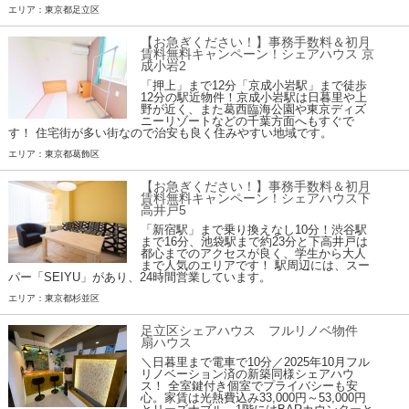
エリア：東京都足立区
【お急ぎください！】事務手数料＆初月
賃料無料キャンペーン！シェアハウス 京
成小岩2
「押上」まで12分「京成小岩駅」まで徒歩
12分の駅近物件！京成小岩駅は日暮里や上
野が近く、また葛西臨海公園や東京ディズ
ニーリゾートなどの千葉方面へもすぐで
す！ 住宅街が多い街なので治安も良く住みやすい地域です。
エリア：東京都葛飾区
【お急ぎください！】事務手数料＆初月
賃料無料キャンペーン！シェアハウス下
高井戸5
「新宿駅」まで乗り換えなし10分！渋谷駅
まで16分、池袋駅まで約23分と下高井戸は
都心までのアクセスが良く、学生から大人
まで人気のエリアです！ 駅周辺には、スー
パー「SEIYU」があり、24時間営業しています。
エリア：東京都杉並区
足立区シェアハウス フルリノベ物件
扇ハウス
＼日暮里まで電車で10分／2025年10月フル
リノベーション済の新築同様シェアハウ
ス！ 全室鍵付き個室でプライバシーも安
心。家賃は光熱費込み33,000円～53,000円