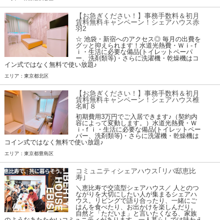
【お急ぎください！】事務手数料＆初月
賃料無料キャンペーン！シェアハウス赤
羽2
☆ 池袋・新宿へのアクセス◎ 毎月の出費を
グッと抑えられます！水道光熱費・Ｗｉ-ｆ
ｉ・生活に必要な備品(トイレットペーパ
ー、洗剤類等)・さらに洗濯機・乾燥機はコ
イン式ではなく無料で使い放題♪
エリア：東京都北区
【お急ぎください！】事務手数料＆初月
賃料無料キャンペーン！シェアハウス椎
名町８
初期費用3万円でご入居できます♪（契約内
容によって変動します。）水道光熱費・Ｗ
ｉ-ｆｉ・生活に必要な備品(トイレットペー
パー、洗剤類等)・さらに洗濯機・乾燥機は
コイン式ではなく無料で使い放題♪
エリア：東京都豊島区
コミュニティシェアハウス｢リバ邸恵比
寿｣
＼恵比寿で交流型シェアハウス／ 人とのつ
ながりを大切にしたい人が集まるシェアハ
ウス。リビングで語り合ったり、一緒にご
はんを食べたり、お出かけを楽しんだり。
自然と「ただいま」と言いたくなる、家族
のようなあたたかいコミュニティがあります。一人暮らしでは味わえ