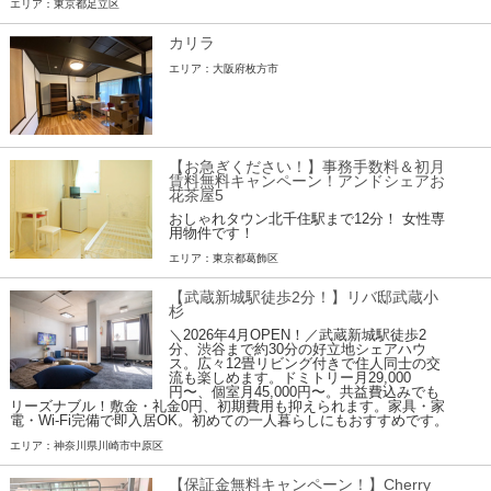
エリア：東京都足立区
カリラ
エリア：大阪府枚方市
【お急ぎください！】事務手数料＆初月
賃料無料キャンペーン！アンドシェアお
花茶屋5
おしゃれタウン北千住駅まで12分！ 女性専
用物件です！
エリア：東京都葛飾区
【武蔵新城駅徒歩2分！】リバ邸武蔵小
杉
＼2026年4月OPEN！／武蔵新城駅徒歩2
分、渋谷まで約30分の好立地シェアハウ
ス。広々12畳リビング付きで住人同士の交
流も楽しめます。ドミトリー月29,000
円〜、個室月45,000円〜。共益費込みでも
リーズナブル！敷金・礼金0円、初期費用も抑えられます。家具・家
電・Wi-Fi完備で即入居OK。初めての一人暮らしにもおすすめです。
エリア：神奈川県川崎市中原区
【保証金無料キャンペーン！】Cherry