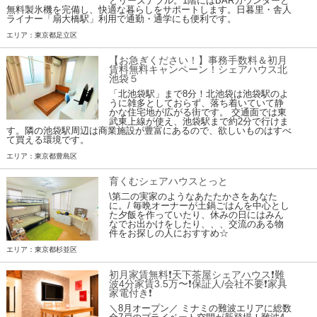
とリーズナブル。1階にはBARカウンターと
無料製氷機を完備し、快適な暮らしをサポートします。日暮里・舎人
ライナー「扇大橋駅」利用で通勤・通学にも便利です。
エリア：東京都足立区
【お急ぎください！】事務手数料＆初月
賃料無料キャンペーン！シェアハウス北
池袋５
「北池袋駅」まで8分！北池袋は池袋駅のよ
うに雑多としておらず、落ち着いていて静
かな住宅地が広がる街です。 交通面では東
武東上線が使え、池袋駅まで約2分で行けま
す。隣の池袋駅周辺は商業施設が豊富にあるので、欲しいものはすべ
て買える環境です。
エリア：東京都豊島区
育くむシェアハウスとっと
\第二の実家のようなあたたかさをあなた
に。/ 毎晩オーナーが土鍋ごはんを中心とし
た夕飯を作っていたり、休みの日にはみん
なでお出かけをしたり、、、交流のある物
件をお探しの人におすすめ☆
エリア：東京都杉並区
初月家賃無料❗️天下茶屋シェアハウス❗️難
波4分家賃3.5万〜❗️保証人/会社不要❗️家具
家電付き❗
＼8月オープン／ ミナミの難波エリアに総数