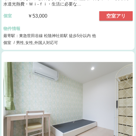
水道光熱費・Ｗｉ-ｆｉ・生活に必要な…
個室
￥53,000
空室アリ
物件情報
最寄駅：東急世田谷線 松陰神社前駅 徒歩5分以内 他
個室 / 男性,女性,外国人対応可