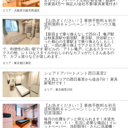
全7戸のプライベート空間が新登場！難波4
分家賃4万〜 保証人/会社不要/家具家電付き!
エリア：大阪府大阪市西成区
【お急ぎください！】事務手数料＆初月
賃料無料キャンペーン！シェアハウス亀
戸1
【新宿まで乗り換えなしで25分♪】 亀戸駅
は秋葉原駅や新宿駅、東京駅、渋谷駅とい
った都心の主要駅まで乗り換えなしもしく
は、一回の乗り換えでアクセスできるの
で、利便性の高い駅です 駅ビルの「アトレ亀戸」にあるスターバッ
クスの他、レトロなスタイルやおしゃれなカフェがたくさんあるの
で、カフェ巡りなどが楽しめます。
エリア：東京都江東区
シェアドアパートメント西日暮里2
大人気エリアの西日暮里から徒歩7分！ 家具
家電付です！
エリア：東京都荒川区
【お急ぎください！】事務手数料＆初月
賃料無料キャンペーン！シェアハウス堀
切菖蒲園2
毎月の出費をグッと抑えられます！水道光
熱費・Ｗｉ-ｆｉ・生活に必要な備品(トイレ
ットペーパー、洗剤類等)・さらに洗濯機・