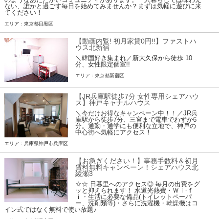
ない、誰かと過ごす毎日を始めてみませんか？まずは気軽に遊びに来
てください！
エリア：東京都目黒区
【動画内覧! 初月家賃0円!!】ファストハ
ウス北新宿
＼韓国好き集まれ／新大久保から徒歩 10
分、女性限定個室!!
エリア：東京都新宿区
【JR兵庫駅徒歩7分 女性専用シェアハウ
ス】神戸キャナルハウス
＼今だけお得なキャンペーン中！！／JR兵
庫駅から徒歩7分、三宮まで電車でわずか6
分。通勤・通学にも便利な立地で、神戸の
中心街へ気軽にアクセス！
エリア：兵庫県神戸市兵庫区
【お急ぎください！】事務手数料＆初月
賃料無料キャンペーン！シェアハウス北
綾瀬3
☆☆ 日暮里へのアクセス◎ 毎月の出費をグ
ッと抑えられます！ 水道光熱費・Ｗｉ-ｆ
ｉ・生活に必要な備品(トイレットペーパ
ー、洗剤類等)・さらに洗濯機・乾燥機はコ
イン式ではなく無料で使い放題♪