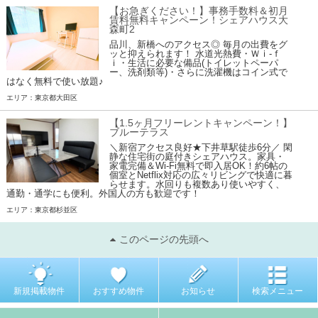
【お急ぎください！】事務手数料＆初月
賃料無料キャンペーン！シェアハウス大
森町2
品川、新橋へのアクセス◎ 毎月の出費をグ
ッと抑えられます！ 水道光熱費・Ｗｉ-ｆ
ｉ・生活に必要な備品(トイレットペーパ
ー、洗剤類等)・さらに洗濯機はコイン式で
はなく無料で使い放題♪
エリア：東京都大田区
【1.5ヶ月フリーレントキャンペーン！】
ブルーテラス
＼新宿アクセス良好★下井草駅徒歩6分／ 閑
静な住宅街の庭付きシェアハウス。家具・
家電完備＆Wi-Fi無料で即入居OK！約6帖の
個室とNetflix対応の広々リビングで快適に暮
らせます。水回りも複数あり使いやすく、
通勤・通学にも便利。外国人の方も歓迎です！
エリア：東京都杉並区
このページの先頭へ
新規掲載物件
おすすめ物件
お知らせ
検索メニュー