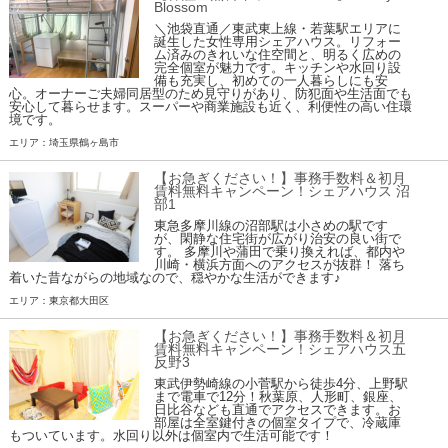
Blossom
＼池袋直通／東武東上線・若葉駅エリアに
誕生した女性専用シェアハウス。リフォー
ム済みのきれいな住空間と、明るく広めの
完全個室が魅力です。キッチンや水回り設
備も充実し、初めての一人暮らしにも安
心。オーナーご夫婦同居型のため見守りがあり、防犯面や生活面でも
安心して暮らせます。スーパーや商業施設も近く、利便性の高い住環
境です。
エリア：埼玉県鶴ヶ島市
【お急ぎください！】事務手数料＆初月
賃料無料キャンペーン！シェアハウス 沼
部1
東急多摩川線の沼部駅は小さめの駅です
が、閑静な住宅街が広がり治安の良い街で
す。 多摩川や蒲田で乗り換えれば、都内や
川崎・横浜方面へのアクセスが抜群！ 落ち
着いた昔ながらの地域なので、穏やかな生活ができます♪
エリア：東京都大田区
【お急ぎください！】事務手数料＆初月
賃料無料キャンペーン！シェアハウス五
反野3
東武伊勢崎線の小菅駅から徒歩4分、上野駅
まで電車で12分！秋葉原、人形町、銀座、
日比谷なども直通でアクセスできます。お
部屋は全室鍵付きの個室タイプで、冷蔵庫
もついています。水回り以外は個室内で生活可能です！