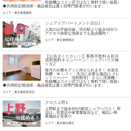
乾燥機はコイン式ではなく無料で使い放題♪
◆共用部定期清掃・備品補充は週１回専門業者が行います。
エリア：東京都葛飾区
シェアドアパートメント目白1
人気の山手線沿線、目白駅より徒歩10分◎
アクセス抜群な池袋までも徒歩圏内！
エリア：東京都豊島区
【お急ぎください！】事務手数料＆初月
賃料無料キャンペーン！シェアハウス梅
ヶ丘2
毎月の出費をグッと抑えられます！ 水道光
熱費・Ｗｉ-ｆｉ・生活に必要な備品(トイレ
ットペーパー、洗剤類等)・さらに洗濯機・
乾燥機はコイン式ではなく無料で使い放題♪
◆共用部定期清掃・備品補充は週１回専門業者が行います。
エリア：東京都世田谷区
クロス上野1
上野駅まで徒歩4分の駅近シェアハウス！ 周
辺は、百貨店や家電量販店など、幅広い商
業施設が充実◎
エリア：東京都台東区