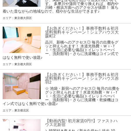
す。 多摩川や蒲田で乗り換えれば、都内や
川崎・横浜方面へのアクセスが抜群！ 落ち
着いた昔ながらの地域なので、穏やかな生活ができます♪
エリア：東京都大田区
【お急ぎください！】事務手数料＆初月
賃料無料キャンペーン！シェアハウス大
森町2
品川、新橋へのアクセス◎ 毎月の出費をグ
ッと抑えられます！ 水道光熱費・Ｗｉ-ｆ
ｉ・生活に必要な備品(トイレットペーパ
ー、洗剤類等)・さらに洗濯機はコイン式で
はなく無料で使い放題♪
エリア：東京都大田区
【お急ぎください！】事務手数料＆初月
賃料無料キャンペーン！シェアハウス赤
羽2
☆ 池袋・新宿へのアクセス◎ 毎月の出費を
グッと抑えられます！水道光熱費・Ｗｉ-ｆ
ｉ・生活に必要な備品(トイレットペーパ
ー、洗剤類等)・さらに洗濯機・乾燥機はコ
イン式ではなく無料で使い放題♪
エリア：東京都北区
【動画内覧! 初月家賃0円!!】ファストハ
ウス北新宿
＼韓国好き集まれ／新大久保から徒歩 10