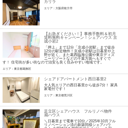
カリラ
エリア：大阪府枚方市
【お急ぎください！】事務手数料＆初月
賃料無料キャンペーン！シェアハウス 京
成小岩2
「押上」まで12分「京成小岩駅」まで徒歩
12分の駅近物件！京成小岩駅は日暮里や上
野が近く、また葛西臨海公園や東京ディズ
ニーリゾートなどの千葉方面へもすぐで
す！ 住宅街が多い街なので治安も良く住みやすい地域です。
エリア：東京都葛飾区
シェアドアパートメント西日暮里2
大人気エリアの西日暮里から徒歩7分！ 家具
家電付です！
エリア：東京都荒川区
足立区シェアハウス フルリノベ物件
扇ハウス
＼日暮里まで電車で10分／2025年10月フル
リノベーション済の新築同様シェアハウ