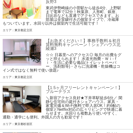
反野3
東武伊勢崎線の小菅駅から徒歩4分、上野駅
まで電車で12分！秋葉原、人形町、銀座、
日比谷なども直通でアクセスできます。お
部屋は全室鍵付きの個室タイプで、冷蔵庫
もついています。水回り以外は個室内で生活可能です！
エリア：東京都足立区
【お急ぎください！】事務手数料＆初月
賃料無料キャンペーン！シェアハウス北
綾瀬3
☆☆ 日暮里へのアクセス◎ 毎月の出費をグ
ッと抑えられます！ 水道光熱費・Ｗｉ-ｆ
ｉ・生活に必要な備品(トイレットペーパ
ー、洗剤類等)・さらに洗濯機・乾燥機はコ
イン式ではなく無料で使い放題♪
エリア：東京都足立区
【1.5ヶ月フリーレントキャンペーン！】
ブルーテラス
＼新宿アクセス良好★下井草駅徒歩6分／ 閑
静な住宅街の庭付きシェアハウス。家具・
家電完備＆Wi-Fi無料で即入居OK！約6帖の
個室とNetflix対応の広々リビングで快適に暮
らせます。水回りも複数あり使いやすく、
通勤・通学にも便利。外国人の方も歓迎です！
エリア：東京都杉並区