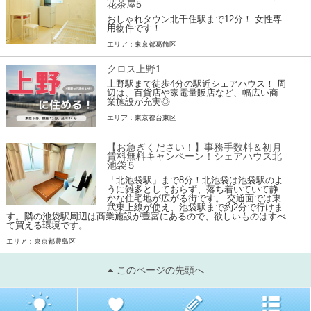
花茶屋5
おしゃれタウン北千住駅まで12分！ 女性専
用物件です！
エリア：東京都葛飾区
クロス上野1
上野駅まで徒歩4分の駅近シェアハウス！ 周
辺は、百貨店や家電量販店など、幅広い商
業施設が充実◎
エリア：東京都台東区
【お急ぎください！】事務手数料＆初月
賃料無料キャンペーン！シェアハウス北
池袋５
「北池袋駅」まで8分！北池袋は池袋駅のよ
うに雑多としておらず、落ち着いていて静
かな住宅地が広がる街です。 交通面では東
武東上線が使え、池袋駅まで約2分で行けま
す。隣の池袋駅周辺は商業施設が豊富にあるので、欲しいものはすべ
て買える環境です。
エリア：東京都豊島区
このページの先頭へ