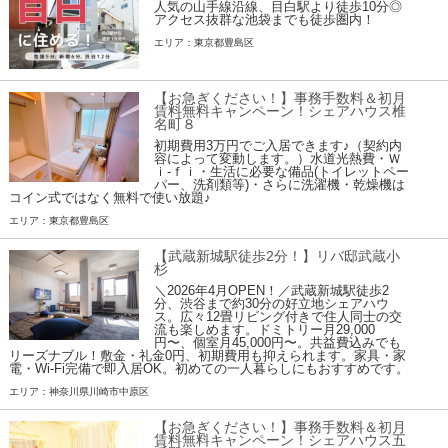
人気の山手線沿線、目白駅より徒歩10分◎
アクセス抜群な池袋までも徒歩圏内！
エリア：東京都豊島区
【お急ぎください！】事務手数料＆初月
賃料無料キャンペーン！シェアハウス椎
名町８
初期費用3万円でご入居できます♪（契約内
容によって変動します。）水道光熱費・Ｗ
ｉ-ｆｉ・生活に必要な備品(トイレットペー
パー、洗剤類等)・さらに洗濯機・乾燥機は
コイン式ではなく無料で使い放題♪
エリア：東京都豊島区
【武蔵新城駅徒歩2分！】リバ邸武蔵小
杉
＼2026年4月OPEN！／武蔵新城駅徒歩2
分、渋谷まで約30分の好立地シェアハウ
ス。広々12畳リビング付きで住人同士の交
流も楽しめます。ドミトリー月29,000
円〜、個室月45,000円〜。共益費込みでも
リーズナブル！敷金・礼金0円、初期費用も抑えられます。家具・家
電・Wi-Fi完備で即入居OK。初めての一人暮らしにもおすすめです。
エリア：神奈川県川崎市中原区
【お急ぎください！】事務手数料＆初月
賃料無料キャンペーン！シェアハウス五