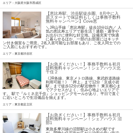
エリア：大阪府大阪市西成区
【恵比寿駅、渋谷駅徒歩圏、8月中に入
居スタートで保証料もしくは事務手数料
無料キャンペーン】Cove恵
＼JR山手線「恵比寿駅」徒歩10分以内／ 人
気の恵比寿エリアで新生活！通勤・通学や
お出かけに便利な好立地。設備充実で快適
に暮らせるほか、一部のお部屋にはキッチ
ン付き個室をご用意。2名入居可能なお部屋もあり、ご友人同士での
ご入居にもおすすめです。
エリア：東京都渋谷区
【お急ぎください！】事務手数料＆初月
賃料無料キャンペーン！シェアハウス北
千住２
《JR各線、東京メトロ路線、東武鉄道路線
利用可能！》「押上」まで12分「京成小岩
駅」まで徒歩12分の駅近物件！ 東京都心ま
でアクセスがよく、住み心地よいエリアで
す。 駅で『ルミネ北千住』ショッピングモールがあり、平日で直ぐ
に近いところで生活備品を揃えます。
エリア：東京都足立区
【お急ぎください！】事務手数料＆初月
賃料無料キャンペーン！シェアハウス 沼
部1
東急多摩川線の沼部駅は小さめの駅です
が、閑静な住宅街が広がり治安の良い街で