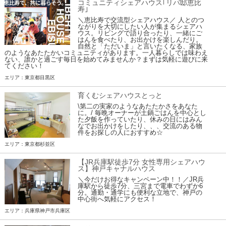
コミュニティシェアハウス｢リバ邸恵比
寿｣
＼恵比寿で交流型シェアハウス／ 人とのつ
ながりを大切にしたい人が集まるシェアハ
ウス。リビングで語り合ったり、一緒にご
はんを食べたり、お出かけを楽しんだり。
自然と「ただいま」と言いたくなる、家族
のようなあたたかいコミュニティがあります。一人暮らしでは味わえ
ない、誰かと過ごす毎日を始めてみませんか？まずは気軽に遊びに来
てください！
エリア：東京都目黒区
育くむシェアハウスとっと
\第二の実家のようなあたたかさをあなた
に。/ 毎晩オーナーが土鍋ごはんを中心とし
た夕飯を作っていたり、休みの日にはみん
なでお出かけをしたり、、、交流のある物
件をお探しの人におすすめ☆
エリア：東京都杉並区
【JR兵庫駅徒歩7分 女性専用シェアハウ
ス】神戸キャナルハウス
＼今だけお得なキャンペーン中！！／JR兵
庫駅から徒歩7分、三宮まで電車でわずか6
分。通勤・通学にも便利な立地で、神戸の
中心街へ気軽にアクセス！
エリア：兵庫県神戸市兵庫区