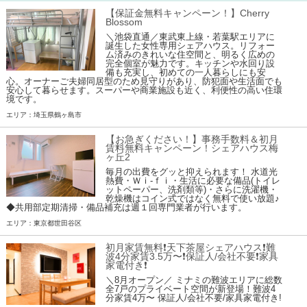
【保証金無料キャンペーン！】Cherry
Blossom
＼池袋直通／東武東上線・若葉駅エリアに
誕生した女性専用シェアハウス。リフォー
ム済みのきれいな住空間と、明るく広めの
完全個室が魅力です。キッチンや水回り設
備も充実し、初めての一人暮らしにも安
心。オーナーご夫婦同居型のため見守りがあり、防犯面や生活面でも
安心して暮らせます。スーパーや商業施設も近く、利便性の高い住環
境です。
エリア：埼玉県鶴ヶ島市
【お急ぎください！】事務手数料＆初月
賃料無料キャンペーン！シェアハウス梅
ヶ丘2
毎月の出費をグッと抑えられます！ 水道光
熱費・Ｗｉ-ｆｉ・生活に必要な備品(トイレ
ットペーパー、洗剤類等)・さらに洗濯機・
乾燥機はコイン式ではなく無料で使い放題♪
◆共用部定期清掃・備品補充は週１回専門業者が行います。
エリア：東京都世田谷区
初月家賃無料❗️天下茶屋シェアハウス❗️難
波4分家賃3.5万〜❗️保証人/会社不要❗️家具
家電付き❗
＼8月オープン／ ミナミの難波エリアに総数
全7戸のプライベート空間が新登場！難波4
分家賃4万〜 保証人/会社不要/家具家電付き!