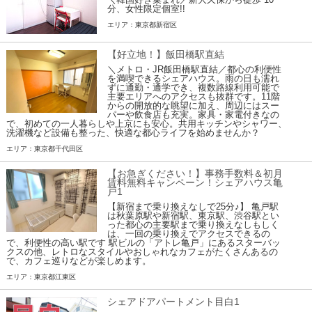
分、女性限定個室!!
エリア：東京都新宿区
【好立地！】飯田橋駅直結
＼メトロ・JR飯田橋駅直結／都心の利便性
を満喫できるシェアハウス。雨の日も濡れ
ずに通勤・通学でき、複数路線利用可能で
主要エリアへのアクセスも抜群です。11階
からの開放的な眺望に加え、周辺にはスー
パーや飲食店も充実。家具・家電付きなの
で、初めての一人暮らしや上京にも安心。共用キッチンやシャワー、
洗濯機など設備も整った、快適な都心ライフを始めませんか？
エリア：東京都千代田区
【お急ぎください！】事務手数料＆初月
賃料無料キャンペーン！シェアハウス亀
戸1
【新宿まで乗り換えなしで25分♪】 亀戸駅
は秋葉原駅や新宿駅、東京駅、渋谷駅とい
った都心の主要駅まで乗り換えなしもしく
は、一回の乗り換えでアクセスできるの
で、利便性の高い駅です 駅ビルの「アトレ亀戸」にあるスターバッ
クスの他、レトロなスタイルやおしゃれなカフェがたくさんあるの
で、カフェ巡りなどが楽しめます。
エリア：東京都江東区
シェアドアパートメント目白1