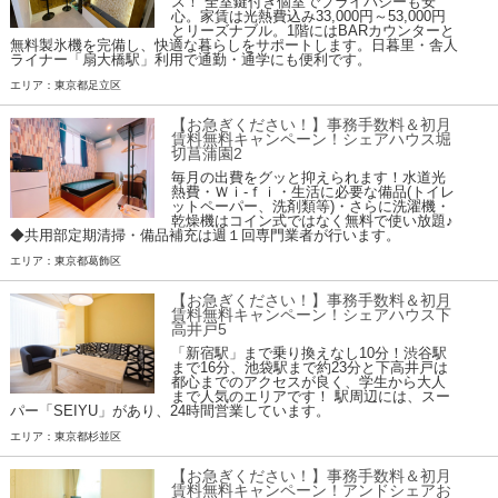
ス！ 全室鍵付き個室でプライバシーも安
心。家賃は光熱費込み33,000円～53,000円
とリーズナブル。1階にはBARカウンターと
無料製氷機を完備し、快適な暮らしをサポートします。日暮里・舎人
ライナー「扇大橋駅」利用で通勤・通学にも便利です。
エリア：東京都足立区
【お急ぎください！】事務手数料＆初月
賃料無料キャンペーン！シェアハウス堀
切菖蒲園2
毎月の出費をグッと抑えられます！水道光
熱費・Ｗｉ-ｆｉ・生活に必要な備品(トイレ
ットペーパー、洗剤類等)・さらに洗濯機・
乾燥機はコイン式ではなく無料で使い放題♪
◆共用部定期清掃・備品補充は週１回専門業者が行います。
エリア：東京都葛飾区
【お急ぎください！】事務手数料＆初月
賃料無料キャンペーン！シェアハウス下
高井戸5
「新宿駅」まで乗り換えなし10分！渋谷駅
まで16分、池袋駅まで約23分と下高井戸は
都心までのアクセスが良く、学生から大人
まで人気のエリアです！ 駅周辺には、スー
パー「SEIYU」があり、24時間営業しています。
エリア：東京都杉並区
【お急ぎください！】事務手数料＆初月
賃料無料キャンペーン！アンドシェアお