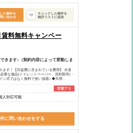
した物件を
チェックした物件を
問い合わせ
検討リストに追加
月賃料無料キャンペー
居できます♪（契約内容によって変動しま
れます！【共益費に含まれている費用】 水道
に必要な備品(トイレットペーパー、洗剤類等)・
イン式ではなく無料で使い放題♪ ◆共用…
空室アリ
国人対応可能
件に問い合わせをする