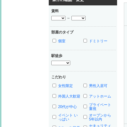
賃料
～
部屋のタイプ
個室
ドミトリー
駅徒歩
こだわり
女性限定
男性入居可
外国人大歓迎
アットホーム
プライベート
20代が中心
重視
イベント い
オープンから
っぱい
5年以内
セキュリティ