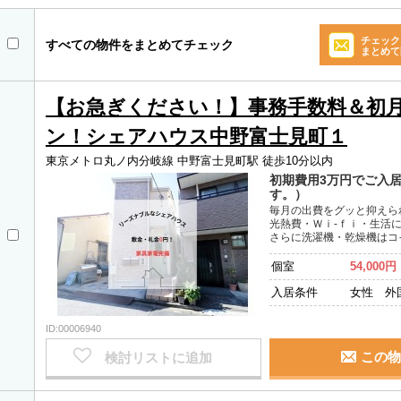
チェック
すべての物件をまとめてチェック
まとめて
【お急ぎください！】事務手数料＆初
ン！シェアハウス中野富士見町１
東京メトロ丸ノ内分岐線 中野富士見町駅 徒歩10分以内
初期費用3万円でご入
す。）
毎月の出費をグッと抑えら
光熱費・Ｗｉ-ｆｉ・生活
さらに洗濯機・乾燥機はコ
個室
54,000円
入居条件
女性 外
ID:00006940
この物
検討リストに追加