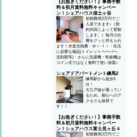
【お急ぎください！】事務手数
料＆初月賃料無料キャンペー
ン！シェアハウス保土ヶ谷
初期費用3万円でご
入居できます♪（契
約内容によって変動
します。）毎月の出
費をグッと抑えられ
ます！水道光熱費・Ｗｉ-ｆｉ・生活
に必要な備品(トイレットペーパー、
洗剤類等)・さらに洗濯機・乾燥機は
コイン式ではなく無料で使い放題♪
シェアドアパートメント練馬2
練馬駅から徒歩5
分！
大江戸線が通ってい
るため、都心へのア
クセスも抜群で
す！！
【お急ぎください！】事務手数
料＆初月賃料無料キャンペー
ン！シェアハウス富士見ヶ丘４
初期費用3万円でご