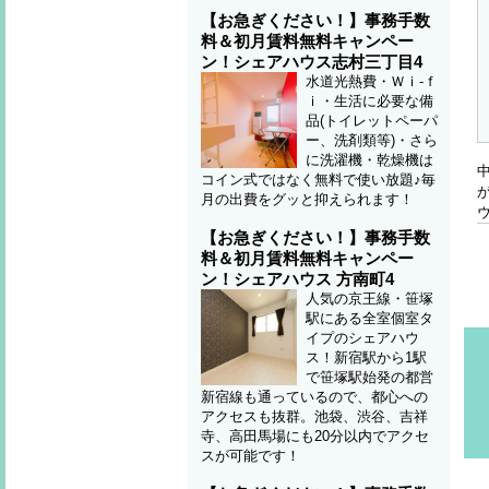
【お急ぎください！】事務手数
料＆初月賃料無料キャンペー
ン！シェアハウス志村三丁目4
水道光熱費・Ｗｉ-ｆ
ｉ・生活に必要な備
品(トイレットペーパ
ー、洗剤類等)・さら
に洗濯機・乾燥機は
コイン式ではなく無料で使い放題♪毎
月の出費をグッと抑えられます！
【お急ぎください！】事務手数
料＆初月賃料無料キャンペー
ン！シェアハウス 方南町4
人気の京王線・笹塚
駅にある全室個室タ
イプのシェアハウ
ス！新宿駅から1駅
で笹塚駅始発の都営
新宿線も通っているので、都心への
アクセスも抜群。池袋、渋谷、吉祥
寺、高田馬場にも20分以内でアクセ
スが可能です！