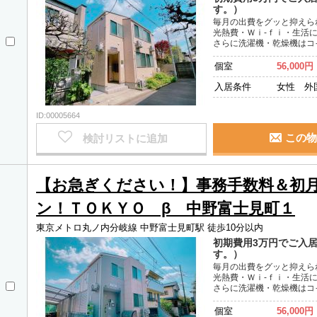
す。）
毎月の出費をグッと抑えら
光熱費・Ｗｉ-ｆｉ・生活
さらに洗濯機・乾燥機はコ
個室
56,000円
入居条件
女性 外
ID:00005664
この物
検討リストに追加
【お急ぎください！】事務手数料＆初
ン！ＴＯＫＹＯ β 中野富士見町１
東京メトロ丸ノ内分岐線 中野富士見町駅 徒歩10分以内
初期費用3万円でご入
す。）
毎月の出費をグッと抑えら
光熱費・Ｗｉ-ｆｉ・生活
さらに洗濯機・乾燥機はコ
個室
56,000円