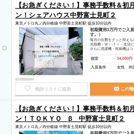
【お急ぎください！】事務手数料＆初
ン！シェアハウス中野富士見町２
東京メトロ丸ノ内分岐線 中野富士見町駅 徒歩10分以内
初期費用3万円でご入
す。）
毎月の出費をグッと抑えら
光熱費・Ｗｉ-ｆｉ・生活
さらに洗濯機・乾燥機はコ
個室
54,000円
入居条件
女性 外
ID:00006944
この物
検討リストに追加
【お急ぎください！】事務手数料＆初
ン！ＴＯＫＹＯ β 中野富士見町２
東京メトロ丸ノ内分岐線 中野富士見町駅 徒歩10分以内
初期費用3万円でご入