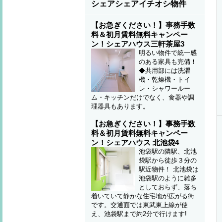
シェアシェアイチオシ物件
【お急ぎください！】事務手数
料＆初月賃料無料キャンペー
ン！シェアハウス三軒茶屋3
明るい物件で統一感
のある家具も完備！
◆共用部には洗濯
機・乾燥機・トイ
レ・シャワールー
ム・キッチンだけでなく、食器や調
理器具もあります。
【お急ぎください！】事務手数
料＆初月賃料無料キャンペー
ン！シェアハウス 北池袋4
池袋駅の隣駅、北池
袋駅から徒歩３分の
駅近物件！ 北池袋は
池袋駅のように雑多
としておらず、落ち
着いていて静かな住宅地が広がる街
です。交通面では東武東上線が使
え、池袋駅まで約2分で行けます!