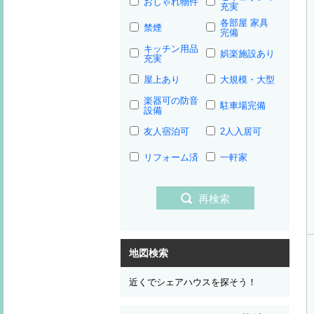
おしゃれ物件
充実
各部屋 家具
禁煙
完備
キッチン用品
娯楽施設あり
充実
屋上あり
大規模・大型
楽器可の防音
駐車場完備
設備
友人宿泊可
2人入居可
リフォーム済
一軒家
再検索
地図検索
近くでシェアハウスを探そう！