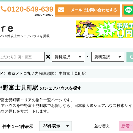
0120-549-639
メールでお問い合わせする
10:00〜19:00
2500件以上のシェアハウスを掲載
～
賃料選択
賃料選択
P
>
東京メトロ丸ノ内分岐線駅
>
中野富士見町駅
中野富士見町駅
のシェアハウスを探す
野富士見町駅エリアの物件一覧ページです。
ェアハウスを中野富士見町駅でお探しなら、日本最大級シェアハウス検索サイ
ハウス探しをサポートします。
25件表示
新着
並び替え
件中 1～4件表示