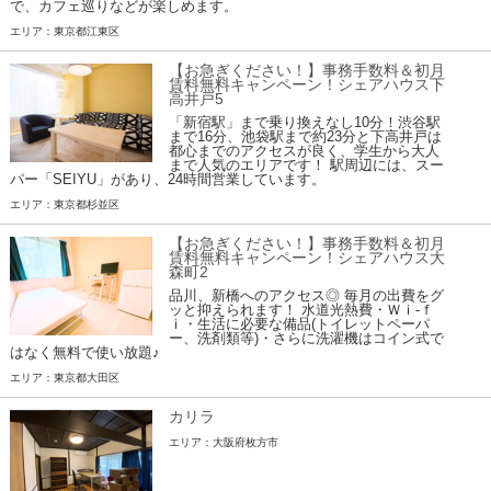
で、カフェ巡りなどが楽しめます。
エリア：東京都江東区
【お急ぎください！】事務手数料＆初月
賃料無料キャンペーン！シェアハウス下
高井戸5
「新宿駅」まで乗り換えなし10分！渋谷駅
まで16分、池袋駅まで約23分と下高井戸は
都心までのアクセスが良く、学生から大人
まで人気のエリアです！ 駅周辺には、スー
パー「SEIYU」があり、24時間営業しています。
エリア：東京都杉並区
【お急ぎください！】事務手数料＆初月
賃料無料キャンペーン！シェアハウス大
森町2
品川、新橋へのアクセス◎ 毎月の出費をグ
ッと抑えられます！ 水道光熱費・Ｗｉ-ｆ
ｉ・生活に必要な備品(トイレットペーパ
ー、洗剤類等)・さらに洗濯機はコイン式で
はなく無料で使い放題♪
エリア：東京都大田区
カリラ
エリア：大阪府枚方市