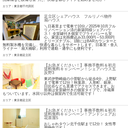
エリア：東京都千代田区
足立区シェアハウス フルリノベ物件
扇ハウス
＼日暮里まで電車で10分／2025年10月フル
リノベーション済の新築同様シェアハウ
ス！ 全室鍵付き個室でプライバシーも安
心。家賃は光熱費込み33,000円～53,000円
とリーズナブル。1階にはBARカウンターと
無料製氷機を完備し、快適な暮らしをサポートします。日暮里・舎人
ライナー「扇大橋駅」利用で通勤・通学にも便利です。
エリア：東京都足立区
【お急ぎください！】事務手数料＆初月
賃料無料キャンペーン！シェアハウス五
反野3
東武伊勢崎線の小菅駅から徒歩4分、上野駅
まで電車で12分！秋葉原、人形町、銀座、
日比谷なども直通でアクセスできます。お
部屋は全室鍵付きの個室タイプで、冷蔵庫
もついています。水回り以外は個室内で生活可能です！
エリア：東京都足立区
【お急ぎください！】事務手数料＆初月
賃料無料キャンペーン！アンドシェアお
花茶屋5
おしゃれタウン北千住駅まで12分！ 女性専
用物件です！