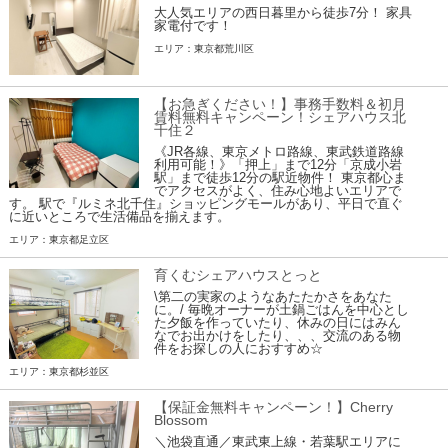
大人気エリアの西日暮里から徒歩7分！ 家具
家電付です！
エリア：東京都荒川区
【お急ぎください！】事務手数料＆初月
賃料無料キャンペーン！シェアハウス北
千住２
《JR各線、東京メトロ路線、東武鉄道路線
利用可能！》「押上」まで12分「京成小岩
駅」まで徒歩12分の駅近物件！ 東京都心ま
でアクセスがよく、住み心地よいエリアで
す。 駅で『ルミネ北千住』ショッピングモールがあり、平日で直ぐ
に近いところで生活備品を揃えます。
エリア：東京都足立区
育くむシェアハウスとっと
\第二の実家のようなあたたかさをあなた
に。/ 毎晩オーナーが土鍋ごはんを中心とし
た夕飯を作っていたり、休みの日にはみん
なでお出かけをしたり、、、交流のある物
件をお探しの人におすすめ☆
エリア：東京都杉並区
【保証金無料キャンペーン！】Cherry
Blossom
＼池袋直通／東武東上線・若葉駅エリアに