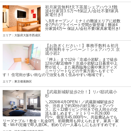
初月家賃無料❗️天下茶屋シェアハウス❗️難
波4分家賃3.5万〜❗️保証人/会社不要❗️家具
家電付き❗
＼8月オープン／ ミナミの難波エリアに総数
全7戸のプライベート空間が新登場！難波4
分家賃4万〜 保証人/会社不要/家具家電付き!
エリア：大阪府大阪市西成区
【お急ぎください！】事務手数料＆初月
賃料無料キャンペーン！シェアハウス 京
成小岩2
「押上」まで12分「京成小岩駅」まで徒歩
12分の駅近物件！京成小岩駅は日暮里や上
野が近く、また葛西臨海公園や東京ディズ
ニーリゾートなどの千葉方面へもすぐで
す！ 住宅街が多い街なので治安も良く住みやすい地域です。
エリア：東京都葛飾区
【武蔵新城駅徒歩2分！】リバ邸武蔵小
杉
＼2026年4月OPEN！／武蔵新城駅徒歩2
分、渋谷まで約30分の好立地シェアハウ
ス。広々12畳リビング付きで住人同士の交
流も楽しめます。ドミトリー月29,000
円〜、個室月45,000円〜。共益費込みでも
リーズナブル！敷金・礼金0円、初期費用も抑えられます。家具・家
電・Wi-Fi完備で即入居OK。初めての一人暮らしにもおすすめです。