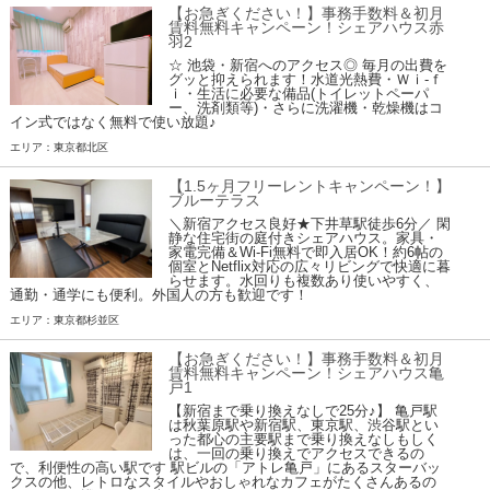
【お急ぎください！】事務手数料＆初月
賃料無料キャンペーン！シェアハウス赤
羽2
☆ 池袋・新宿へのアクセス◎ 毎月の出費を
グッと抑えられます！水道光熱費・Ｗｉ-ｆ
ｉ・生活に必要な備品(トイレットペーパ
ー、洗剤類等)・さらに洗濯機・乾燥機はコ
イン式ではなく無料で使い放題♪
エリア：東京都北区
【1.5ヶ月フリーレントキャンペーン！】
ブルーテラス
＼新宿アクセス良好★下井草駅徒歩6分／ 閑
静な住宅街の庭付きシェアハウス。家具・
家電完備＆Wi-Fi無料で即入居OK！約6帖の
個室とNetflix対応の広々リビングで快適に暮
らせます。水回りも複数あり使いやすく、
通勤・通学にも便利。外国人の方も歓迎です！
エリア：東京都杉並区
【お急ぎください！】事務手数料＆初月
賃料無料キャンペーン！シェアハウス亀
戸1
【新宿まで乗り換えなしで25分♪】 亀戸駅
は秋葉原駅や新宿駅、東京駅、渋谷駅とい
った都心の主要駅まで乗り換えなしもしく
は、一回の乗り換えでアクセスできるの
で、利便性の高い駅です 駅ビルの「アトレ亀戸」にあるスターバッ
クスの他、レトロなスタイルやおしゃれなカフェがたくさんあるの