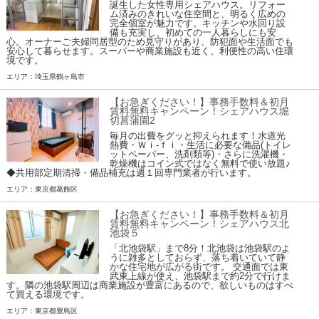
誕生した女性専用シェアハウス。リフォー
ム済みのきれいな住空間と、明るく広めの
完全個室が魅力です。キッチンや水回り設
備も充実し、初めての一人暮らしにも安
心。オーナーご夫婦同居型のため見守りがあり、防犯面や生活面でも
安心して暮らせます。スーパーや商業施設も近く、利便性の高い住環
境です。
エリア：埼玉県鶴ヶ島市
【お急ぎください！】事務手数料＆初月
賃料無料キャンペーン！シェアハウス堀
切菖蒲園2
毎月の出費をグッと抑えられます！水道光
熱費・Ｗｉ-ｆｉ・生活に必要な備品(トイレ
ットペーパー、洗剤類等)・さらに洗濯機・
乾燥機はコイン式ではなく無料で使い放題♪
◆共用部定期清掃・備品補充は週１回専門業者が行います。
エリア：東京都葛飾区
【お急ぎください！】事務手数料＆初月
賃料無料キャンペーン！シェアハウス北
池袋５
「北池袋駅」まで8分！北池袋は池袋駅のよ
うに雑多としておらず、落ち着いていて静
かな住宅地が広がる街です。 交通面では東
武東上線が使え、池袋駅まで約2分で行けま
す。隣の池袋駅周辺は商業施設が豊富にあるので、欲しいものはすべ
て買える環境です。
エリア：東京都豊島区