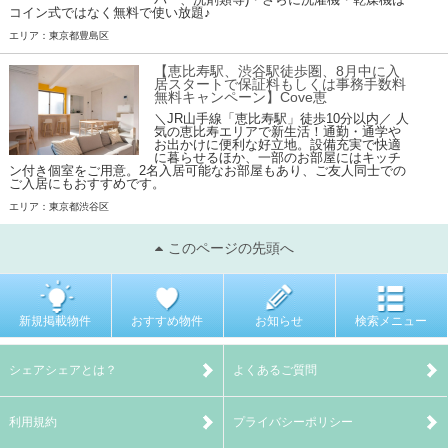
コイン式ではなく無料で使い放題♪
エリア：東京都豊島区
【恵比寿駅、渋谷駅徒歩圏、8月中に入
居スタートで保証料もしくは事務手数料
無料キャンペーン】Cove恵
＼JR山手線「恵比寿駅」徒歩10分以内／ 人
気の恵比寿エリアで新生活！通勤・通学や
お出かけに便利な好立地。設備充実で快適
に暮らせるほか、一部のお部屋にはキッチ
ン付き個室をご用意。2名入居可能なお部屋もあり、ご友人同士での
ご入居にもおすすめです。
エリア：東京都渋谷区
このページの先頭へ
新規掲載物件
おすすめ物件
お知らせ
検索メニュー
シェアシェアとは？
よくあるご質問
利用規約
プライバシーポリシー