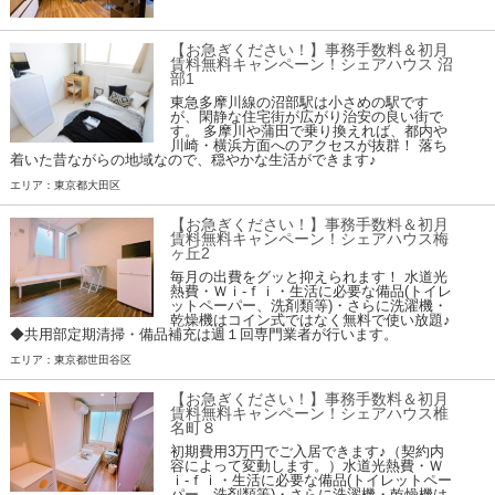
【お急ぎください！】事務手数料＆初月
賃料無料キャンペーン！シェアハウス 沼
部1
東急多摩川線の沼部駅は小さめの駅です
が、閑静な住宅街が広がり治安の良い街で
す。 多摩川や蒲田で乗り換えれば、都内や
川崎・横浜方面へのアクセスが抜群！ 落ち
着いた昔ながらの地域なので、穏やかな生活ができます♪
エリア：東京都大田区
【お急ぎください！】事務手数料＆初月
賃料無料キャンペーン！シェアハウス梅
ヶ丘2
毎月の出費をグッと抑えられます！ 水道光
熱費・Ｗｉ-ｆｉ・生活に必要な備品(トイレ
ットペーパー、洗剤類等)・さらに洗濯機・
乾燥機はコイン式ではなく無料で使い放題♪
◆共用部定期清掃・備品補充は週１回専門業者が行います。
エリア：東京都世田谷区
【お急ぎください！】事務手数料＆初月
賃料無料キャンペーン！シェアハウス椎
名町８
初期費用3万円でご入居できます♪（契約内
容によって変動します。）水道光熱費・Ｗ
ｉ-ｆｉ・生活に必要な備品(トイレットペー
パー、洗剤類等)・さらに洗濯機・乾燥機は