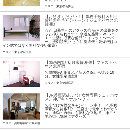
エリア：東京都葛飾区
【お急ぎください！】事務手数料＆初月
賃料無料キャンペーン！シェアハウス北
綾瀬3
☆☆ 日暮里へのアクセス◎ 毎月の出費をグ
ッと抑えられます！ 水道光熱費・Ｗｉ-ｆ
ｉ・生活に必要な備品(トイレットペーパ
ー、洗剤類等)・さらに洗濯機・乾燥機はコ
イン式ではなく無料で使い放題♪
エリア：東京都足立区
【動画内覧! 初月家賃0円!!】ファストハ
ウス北新宿
＼韓国好き集まれ／新大久保から徒歩 10
分、女性限定個室!!
エリア：東京都新宿区
【JR兵庫駅徒歩7分 女性専用シェアハウ
ス】神戸キャナルハウス
＼今だけお得なキャンペーン中！！／JR兵
庫駅から徒歩7分、三宮まで電車でわずか6
分。通勤・通学にも便利な立地で、神戸の
中心街へ気軽にアクセス！
エリア：兵庫県神戸市兵庫区