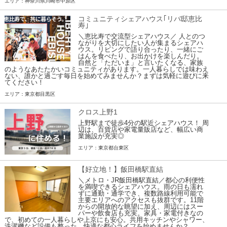
エリア：神奈川県川崎市中原区
コミュニティシェアハウス｢リバ邸恵比
寿｣
＼恵比寿で交流型シェアハウス／ 人とのつ
ながりを大切にしたい人が集まるシェアハ
ウス。リビングで語り合ったり、一緒にご
はんを食べたり、お出かけを楽しんだり。
自然と「ただいま」と言いたくなる、家族
のようなあたたかいコミュニティがあります。一人暮らしでは味わえ
ない、誰かと過ごす毎日を始めてみませんか？まずは気軽に遊びに来
てください！
エリア：東京都目黒区
クロス上野1
上野駅まで徒歩4分の駅近シェアハウス！ 周
辺は、百貨店や家電量販店など、幅広い商
業施設が充実◎
エリア：東京都台東区
【好立地！】飯田橋駅直結
＼メトロ・JR飯田橋駅直結／都心の利便性
を満喫できるシェアハウス。雨の日も濡れ
ずに通勤・通学でき、複数路線利用可能で
主要エリアへのアクセスも抜群です。11階
からの開放的な眺望に加え、周辺にはスー
パーや飲食店も充実。家具・家電付きなの
で、初めての一人暮らしや上京にも安心。共用キッチンやシャワー、
洗濯機など設備も整った、快適な都心ライフを始めませんか？