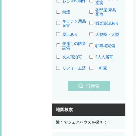
おしゃれ物件
充実
各部屋 家具
禁煙
完備
キッチン用品
娯楽施設あり
充実
屋上あり
大規模・大型
楽器可の防音
駐車場完備
設備
友人宿泊可
2人入居可
リフォーム済
一軒家
再検索
地図検索
近くでシェアハウスを探そう！