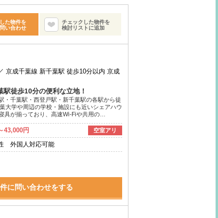
した物件を
チェックした物件を
問い合わせ
検討リストに追加
／
京成千葉線 新千葉駅 徒歩10分以内
京成
葉駅徒歩10分の便利な立地！
駅・千葉駅・西登戸駅・新千葉駅の各駅から徒
千葉大学や周辺の学校・施設にも近いシェアハウ
具が揃っており、高速Wi-Fiや共用の…
～43,000円
空室アリ
性 外国人対応可能
件に問い合わせをする