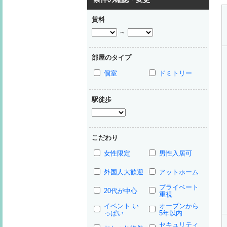
賃料
～
部屋のタイプ
個室
ドミトリー
駅徒歩
こだわり
女性限定
男性入居可
外国人大歓迎
アットホーム
プライベート
20代が中心
重視
イベント い
オープンから
っぱい
5年以内
セキュリティ