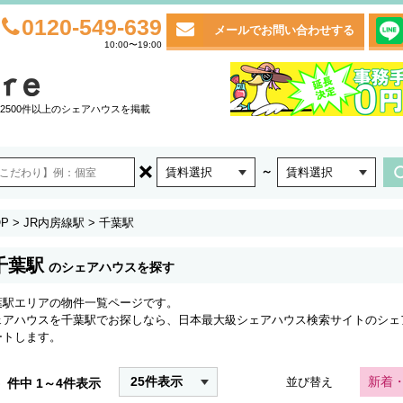
0120-549-639
メールでお問い合わせする
10:00〜19:00
2500件以上のシェアハウスを掲載
～
賃料選択
賃料選択
P
>
JR内房線駅
>
千葉駅
千葉駅
のシェアハウスを探す
葉駅エリアの物件一覧ページです。
ェアハウスを千葉駅でお探しなら、日本最大級シェアハウス検索サイトのシェ
ートします。
25件表示
新着
並び替え
件中 1～4件表示