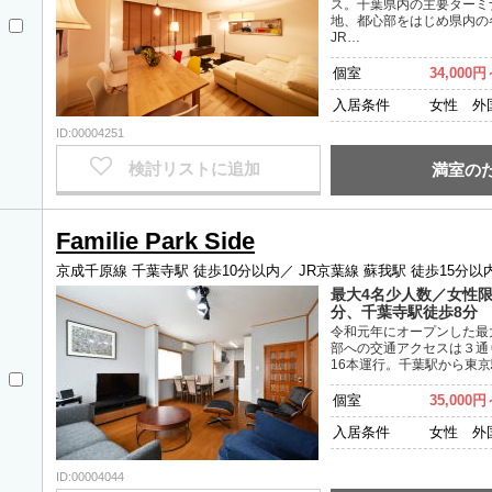
ス。千葉県内の主要ターミ
地、都心部をはじめ県内の
JR…
個室
34,000円
入居条件
女性 外
ID:00004251
検討リストに追加
満室の
Familie Park Side
京成千原線 千葉寺駅 徒歩10分以内／
JR京葉線 蘇我駅 徒歩15分以
最大4名少人数／女性限
分、千葉寺駅徒歩8分
令和元年にオープンした最
部への交通アクセスは３通り
16本運行。千葉駅から東京
個室
35,000円
入居条件
女性 外
ID:00004044