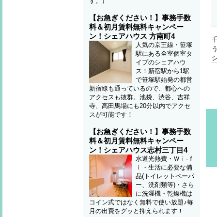
す。）
【お急ぎください！】事務手数
料＆初月賃料無料キャンペー
ン！シェアハウス 方南町4
人気の京王線・笹塚
駅にある全室個室タ
イプのシェアハウ
ス！新宿駅から1駅
で笹塚駅始発の都営
新宿線も通っているので、都心への
アクセスも抜群。池袋、渋谷、吉祥
寺、高田馬場にも20分以内でアクセ
スが可能です！
【お急ぎください！】事務手数
料＆初月賃料無料キャンペー
ン！シェアハウス志村三丁目4
水道光熱費・Ｗｉ-ｆ
ｉ・生活に必要な備
品(トイレットペーパ
ー、洗剤類等)・さら
に洗濯機・乾燥機は
コイン式ではなく無料で使い放題♪毎
月の出費をグッと抑えられます！