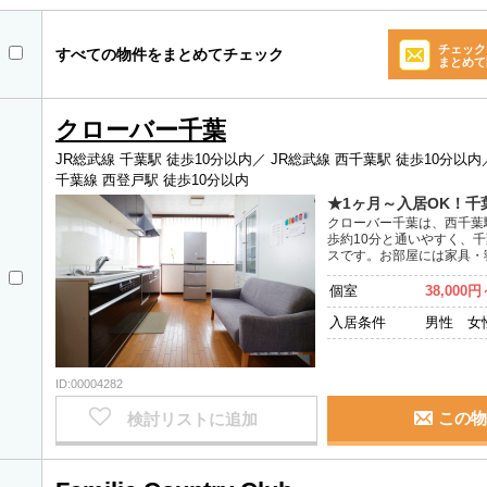
チェック
すべての物件をまとめてチェック
まとめて
クローバー千葉
JR総武線 千葉駅 徒歩10分以内／
JR総武線 西千葉駅 徒歩10分以内
千葉線 西登戸駅 徒歩10分以内
★1ヶ月～入居OK！千
クローバー千葉は、西千葉
歩約10分と通いやすく、
スです。お部屋には家具・寝
個室
38,000円
入居条件
男性 女
ID:00004282
この物
検討リストに追加