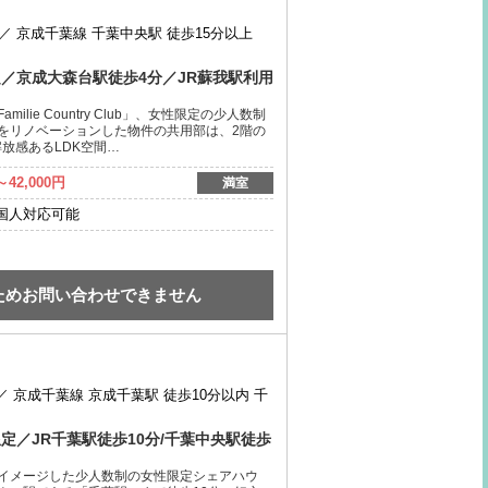
内／
京成千葉線 千葉中央駅 徒歩15分以上
／京成大森台駅徒歩4分／JR蘇我駅利用
lie Country Club」、女性限定の少人数制
をリノベーションした物件の共用部は、2階の
解放感あるLDK空間…
～42,000円
満室
国人対応可能
ためお問い合わせできません
／
京成千葉線 京成千葉駅 徒歩10分以内
千
定／JR千葉駅徒歩10分/千葉中央駅徒歩
イメージした少人数制の女性限定シェアハウ