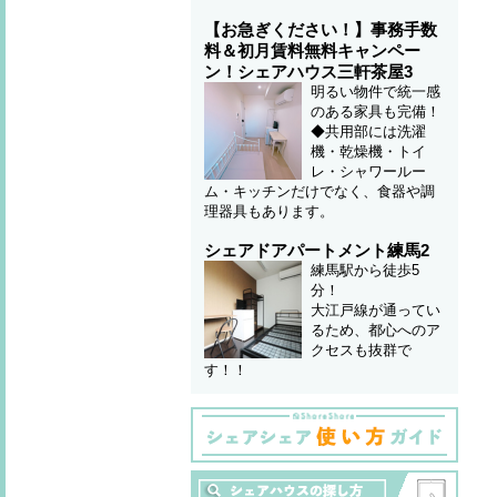
【お急ぎください！】事務手数
料＆初月賃料無料キャンペー
ン！シェアハウス三軒茶屋3
明るい物件で統一感
のある家具も完備！
◆共用部には洗濯
機・乾燥機・トイ
レ・シャワールー
ム・キッチンだけでなく、食器や調
理器具もあります。
シェアドアパートメント練馬2
練馬駅から徒歩5
分！
大江戸線が通ってい
るため、都心へのア
クセスも抜群で
す！！