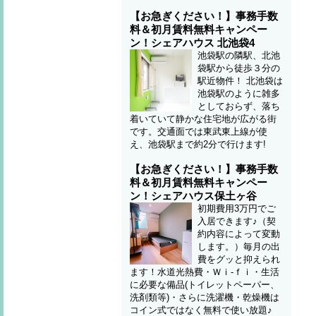
【お急ぎください！】事務手数
料＆初月賃料無料キャンペー
ン！シェアハウス 北池袋4
池袋駅の隣駅、北池
袋駅から徒歩３分の
駅近物件！ 北池袋は
池袋駅のように雑多
としておらず、落ち
着いていて静かな住宅地が広がる街
です。交通面では東武東上線が使
え、池袋駅まで約2分で行けます!
【お急ぎください！】事務手数
料＆初月賃料無料キャンペー
ン！シェアハウス保土ヶ谷
初期費用3万円でご
入居できます♪（契
約内容によって変動
します。）毎月の出
費をグッと抑えられ
ます！水道光熱費・Ｗｉ-ｆｉ・生活
に必要な備品(トイレットペーパー、
洗剤類等)・さらに洗濯機・乾燥機は
コイン式ではなく無料で使い放題♪