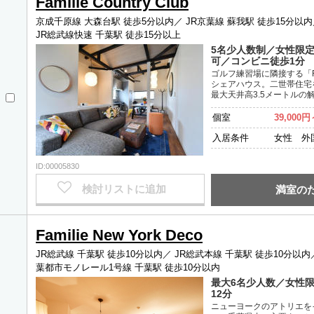
Familie Country Club
京成千原線 大森台駅 徒歩5分以内／
JR京葉線 蘇我駅 徒歩15分以
JR総武線快速 千葉駅 徒歩15分以上
5名少人数制／女性限定
可／コンビニ徒歩1分
ゴルフ練習場に隣接する「Fami
シェアハウス。二世帯住宅
最大天井高3.5メートルの
個室
39,000円
入居条件
女性 外
ID:00005830
検討リストに追加
満室の
Familie New York Deco
JR総武線 千葉駅 徒歩10分以内／
JR総武本線 千葉駅 徒歩10分以内
葉都市モノレール1号線 千葉駅 徒歩10分以内
最大6名少人数／女性限
12分
ニューヨークのアトリエを