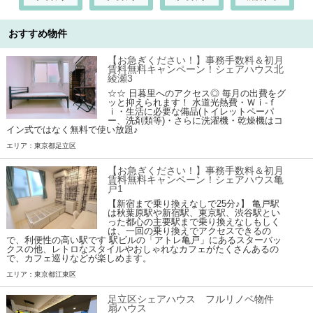
おすすめ物件
【お急ぎください！】事務手数料＆初月
賃料無料キャンペーン！シェアハウス北
綾瀬3
☆☆ 日暮里へのアクセス◎ 毎月の出費をグ
ッと抑えられます！ 水道光熱費・Ｗｉ-ｆ
ｉ・生活に必要な備品(トイレットペーパ
ー、洗剤類等)・さらに洗濯機・乾燥機はコ
イン式ではなく無料で使い放題♪
エリア：東京都足立区
【お急ぎください！】事務手数料＆初月
賃料無料キャンペーン！シェアハウス亀
戸1
【新宿まで乗り換えなしで25分♪】 亀戸駅
は秋葉原駅や新宿駅、東京駅、渋谷駅とい
った都心の主要駅まで乗り換えなしもしく
は、一回の乗り換えでアクセスできるの
で、利便性の高い駅です 駅ビルの「アトレ亀戸」にあるスターバッ
クスの他、レトロなスタイルやおしゃれなカフェがたくさんあるの
で、カフェ巡りなどが楽しめます。
エリア：東京都江東区
足立区シェアハウス フルリノベ物件
扇ハウス