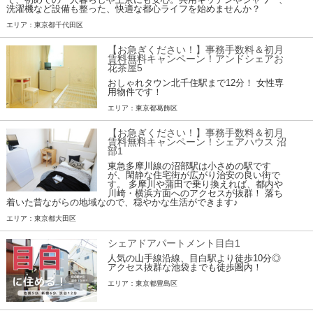
洗濯機など設備も整った、快適な都心ライフを始めませんか？
エリア：東京都千代田区
【お急ぎください！】事務手数料＆初月
賃料無料キャンペーン！アンドシェアお
花茶屋5
おしゃれタウン北千住駅まで12分！ 女性専
用物件です！
エリア：東京都葛飾区
【お急ぎください！】事務手数料＆初月
賃料無料キャンペーン！シェアハウス 沼
部1
東急多摩川線の沼部駅は小さめの駅です
が、閑静な住宅街が広がり治安の良い街で
す。 多摩川や蒲田で乗り換えれば、都内や
川崎・横浜方面へのアクセスが抜群！ 落ち
着いた昔ながらの地域なので、穏やかな生活ができます♪
エリア：東京都大田区
シェアドアパートメント目白1
人気の山手線沿線、目白駅より徒歩10分◎
アクセス抜群な池袋までも徒歩圏内！
エリア：東京都豊島区