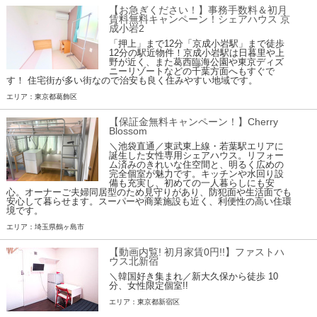
【お急ぎください！】事務手数料＆初月
賃料無料キャンペーン！シェアハウス 京
成小岩2
「押上」まで12分「京成小岩駅」まで徒歩
12分の駅近物件！京成小岩駅は日暮里や上
野が近く、また葛西臨海公園や東京ディズ
ニーリゾートなどの千葉方面へもすぐで
す！ 住宅街が多い街なので治安も良く住みやすい地域です。
エリア：東京都葛飾区
【保証金無料キャンペーン！】Cherry
Blossom
＼池袋直通／東武東上線・若葉駅エリアに
誕生した女性専用シェアハウス。リフォー
ム済みのきれいな住空間と、明るく広めの
完全個室が魅力です。キッチンや水回り設
備も充実し、初めての一人暮らしにも安
心。オーナーご夫婦同居型のため見守りがあり、防犯面や生活面でも
安心して暮らせます。スーパーや商業施設も近く、利便性の高い住環
境です。
エリア：埼玉県鶴ヶ島市
【動画内覧! 初月家賃0円!!】ファストハ
ウス北新宿
＼韓国好き集まれ／新大久保から徒歩 10
分、女性限定個室!!
エリア：東京都新宿区