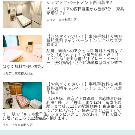
シェアドアパートメント西日暮里2
大人気エリアの西日暮里から徒歩7分！ 家具
家電付です！
エリア：東京都荒川区
【お急ぎください！】事務手数料＆初月
賃料無料キャンペーン！シェアハウス大
森町2
品川、新橋へのアクセス◎ 毎月の出費をグ
ッと抑えられます！ 水道光熱費・Ｗｉ-ｆ
ｉ・生活に必要な備品(トイレットペーパ
ー、洗剤類等)・さらに洗濯機はコイン式で
はなく無料で使い放題♪
エリア：東京都大田区
【お急ぎください！】事務手数料＆初月
賃料無料キャンペーン！シェアハウス北
千住２
《JR各線、東京メトロ路線、東武鉄道路線
利用可能！》「押上」まで12分「京成小岩
駅」まで徒歩12分の駅近物件！ 東京都心ま
でアクセスがよく、住み心地よいエリアで
す。 駅で『ルミネ北千住』ショッピングモールがあり、平日で直ぐ
に近いところで生活備品を揃えます。
エリア：東京都足立区