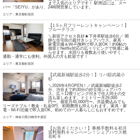
まで人気のエリアです！ 駅周辺には、スー
パー「SEIYU」があり、24時間営業しています。
エリア：東京都杉並区
【1.5ヶ月フリーレントキャンペーン！】
ブルーテラス
＼新宿アクセス良好★下井草駅徒歩6分／ 閑
静な住宅街の庭付きシェアハウス。家具・
家電完備＆Wi-Fi無料で即入居OK！約6帖の
個室とNetflix対応の広々リビングで快適に暮
らせます。水回りも複数あり使いやすく、
通勤・通学にも便利。外国人の方も歓迎です！
エリア：東京都杉並区
【武蔵新城駅徒歩2分！】リバ邸武蔵小
杉
＼2026年4月OPEN！／武蔵新城駅徒歩2
分、渋谷まで約30分の好立地シェアハウ
ス。広々12畳リビング付きで住人同士の交
流も楽しめます。ドミトリー月29,000
円〜、個室月45,000円〜。共益費込みでも
リーズナブル！敷金・礼金0円、初期費用も抑えられます。家具・家
電・Wi-Fi完備で即入居OK。初めての一人暮らしにもおすすめです。
エリア：神奈川県川崎市中原区
【お急ぎください！】事務手数料＆初月
賃料無料キャンペーン！シェアハウス椎
名町８