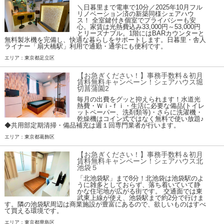
＼日暮里まで電車で10分／2025年10月フル
リノベーション済の新築同様シェアハウ
ス！ 全室鍵付き個室でプライバシーも安
心。家賃は光熱費込み33,000円～53,000円
とリーズナブル。1階にはBARカウンターと
無料製氷機を完備し、快適な暮らしをサポートします。日暮里・舎人
ライナー「扇大橋駅」利用で通勤・通学にも便利です。
エリア：東京都足立区
【お急ぎください！】事務手数料＆初月
賃料無料キャンペーン！シェアハウス堀
切菖蒲園2
毎月の出費をグッと抑えられます！水道光
熱費・Ｗｉ-ｆｉ・生活に必要な備品(トイレ
ットペーパー、洗剤類等)・さらに洗濯機・
乾燥機はコイン式ではなく無料で使い放題♪
◆共用部定期清掃・備品補充は週１回専門業者が行います。
エリア：東京都葛飾区
【お急ぎください！】事務手数料＆初月
賃料無料キャンペーン！シェアハウス北
池袋５
「北池袋駅」まで8分！北池袋は池袋駅のよ
うに雑多としておらず、落ち着いていて静
かな住宅地が広がる街です。 交通面では東
武東上線が使え、池袋駅まで約2分で行けま
す。隣の池袋駅周辺は商業施設が豊富にあるので、欲しいものはすべ
て買える環境です。
エリア：東京都豊島区