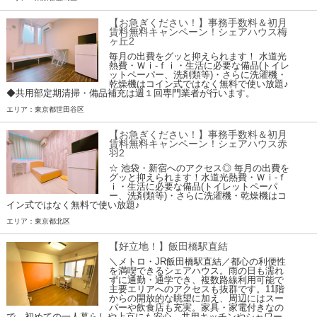
【お急ぎください！】事務手数料＆初月
賃料無料キャンペーン！シェアハウス梅
ヶ丘2
毎月の出費をグッと抑えられます！ 水道光
熱費・Ｗｉ-ｆｉ・生活に必要な備品(トイレ
ットペーパー、洗剤類等)・さらに洗濯機・
乾燥機はコイン式ではなく無料で使い放題♪
◆共用部定期清掃・備品補充は週１回専門業者が行います。
エリア：東京都世田谷区
【お急ぎください！】事務手数料＆初月
賃料無料キャンペーン！シェアハウス赤
羽2
☆ 池袋・新宿へのアクセス◎ 毎月の出費を
グッと抑えられます！水道光熱費・Ｗｉ-ｆ
ｉ・生活に必要な備品(トイレットペーパ
ー、洗剤類等)・さらに洗濯機・乾燥機はコ
イン式ではなく無料で使い放題♪
エリア：東京都北区
【好立地！】飯田橋駅直結
＼メトロ・JR飯田橋駅直結／都心の利便性
を満喫できるシェアハウス。雨の日も濡れ
ずに通勤・通学でき、複数路線利用可能で
主要エリアへのアクセスも抜群です。11階
からの開放的な眺望に加え、周辺にはスー
パーや飲食店も充実。家具・家電付きなの
で、初めての一人暮らしや上京にも安心。共用キッチンやシャワー、