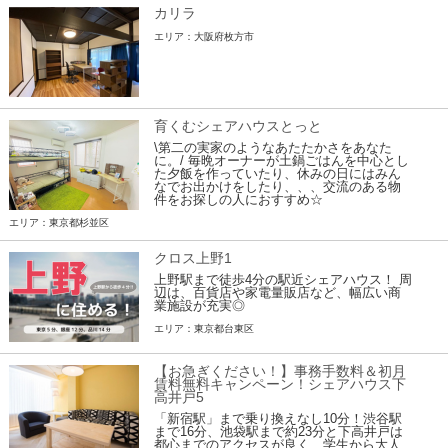
カリラ
エリア：大阪府枚方市
育くむシェアハウスとっと
\第二の実家のようなあたたかさをあなた
に。/ 毎晩オーナーが土鍋ごはんを中心とし
た夕飯を作っていたり、休みの日にはみん
なでお出かけをしたり、、、交流のある物
件をお探しの人におすすめ☆
エリア：東京都杉並区
クロス上野1
上野駅まで徒歩4分の駅近シェアハウス！ 周
辺は、百貨店や家電量販店など、幅広い商
業施設が充実◎
エリア：東京都台東区
【お急ぎください！】事務手数料＆初月
賃料無料キャンペーン！シェアハウス下
高井戸5
「新宿駅」まで乗り換えなし10分！渋谷駅
まで16分、池袋駅まで約23分と下高井戸は
都心までのアクセスが良く、学生から大人