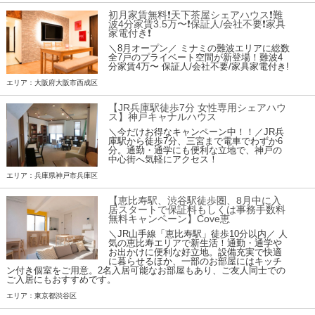
初月家賃無料❗️天下茶屋シェアハウス❗️難
波4分家賃3.5万〜❗️保証人/会社不要❗️家具
家電付き❗
＼8月オープン／ ミナミの難波エリアに総数
全7戸のプライベート空間が新登場！難波4
分家賃4万〜 保証人/会社不要/家具家電付き!
エリア：大阪府大阪市西成区
【JR兵庫駅徒歩7分 女性専用シェアハウ
ス】神戸キャナルハウス
＼今だけお得なキャンペーン中！！／JR兵
庫駅から徒歩7分、三宮まで電車でわずか6
分。通勤・通学にも便利な立地で、神戸の
中心街へ気軽にアクセス！
エリア：兵庫県神戸市兵庫区
【恵比寿駅、渋谷駅徒歩圏、8月中に入
居スタートで保証料もしくは事務手数料
無料キャンペーン】Cove恵
＼JR山手線「恵比寿駅」徒歩10分以内／ 人
気の恵比寿エリアで新生活！通勤・通学や
お出かけに便利な好立地。設備充実で快適
に暮らせるほか、一部のお部屋にはキッチ
ン付き個室をご用意。2名入居可能なお部屋もあり、ご友人同士での
ご入居にもおすすめです。
エリア：東京都渋谷区