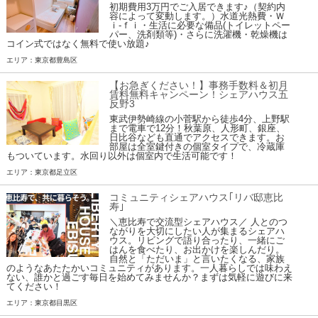
初期費用3万円でご入居できます♪（契約内
容によって変動します。）水道光熱費・Ｗ
ｉ-ｆｉ・生活に必要な備品(トイレットペー
パー、洗剤類等)・さらに洗濯機・乾燥機は
コイン式ではなく無料で使い放題♪
エリア：東京都豊島区
【お急ぎください！】事務手数料＆初月
賃料無料キャンペーン！シェアハウス五
反野3
東武伊勢崎線の小菅駅から徒歩4分、上野駅
まで電車で12分！秋葉原、人形町、銀座、
日比谷なども直通でアクセスできます。お
部屋は全室鍵付きの個室タイプで、冷蔵庫
もついています。水回り以外は個室内で生活可能です！
エリア：東京都足立区
コミュニティシェアハウス｢リバ邸恵比
寿｣
＼恵比寿で交流型シェアハウス／ 人とのつ
ながりを大切にしたい人が集まるシェアハ
ウス。リビングで語り合ったり、一緒にご
はんを食べたり、お出かけを楽しんだり。
自然と「ただいま」と言いたくなる、家族
のようなあたたかいコミュニティがあります。一人暮らしでは味わえ
ない、誰かと過ごす毎日を始めてみませんか？まずは気軽に遊びに来
てください！
エリア：東京都目黒区