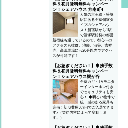
料＆初月賃料無料キャンペー
ン！シェアハウス 方南町4
人気の京王線・笹塚
駅にある全室個室タ
イプのシェアハウ
ス！新宿駅から1駅
で笹塚駅始発の都営
新宿線も通っているので、都心への
アクセスも抜群。池袋、渋谷、吉祥
寺、高田馬場にも20分以内でアクセ
スが可能です！
【お急ぎください！】事務手数
料＆初月賃料無料キャンペー
ン！シェアハウス梶が谷
全室カギ・TVモニタ
ーインターホン付き
でセキュリティも安
心！ ◆明るい物件で
統一感のある家具も
完備！初期費用3万円でご入居できま
す♪（契約内容によって変動しま
す。）
【お急ぎください！】事務手数