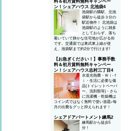
料＆初月賃料無料キャンペー
ン！シェアハウス 北池袋4
池袋駅の隣駅、北池
袋駅から徒歩３分の
駅近物件！ 北池袋は
池袋駅のように雑多
としておらず、落ち
着いていて静かな住宅地が広がる街
です。交通面では東武東上線が使
え、池袋駅まで約2分で行けます!
【お急ぎください！】事務手数
料＆初月賃料無料キャンペー
ン！シェアハウス志村三丁目4
水道光熱費・Ｗｉ-ｆ
ｉ・生活に必要な備
品(トイレットペーパ
ー、洗剤類等)・さら
に洗濯機・乾燥機は
コイン式ではなく無料で使い放題♪毎
月の出費をグッと抑えられます！
シェアドアパートメント練馬2
練馬駅から徒歩5
分！