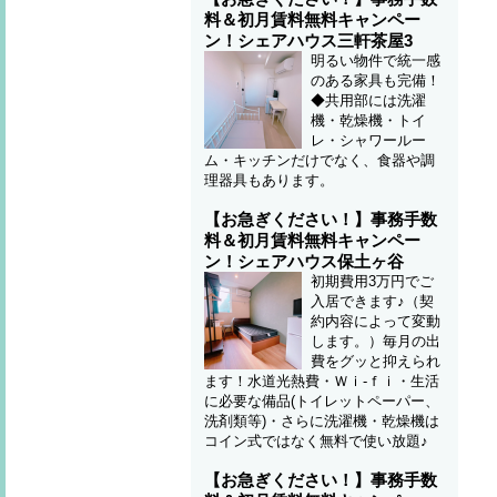
料＆初月賃料無料キャンペー
ン！シェアハウス三軒茶屋3
明るい物件で統一感
のある家具も完備！
◆共用部には洗濯
機・乾燥機・トイ
レ・シャワールー
ム・キッチンだけでなく、食器や調
理器具もあります。
【お急ぎください！】事務手数
料＆初月賃料無料キャンペー
ン！シェアハウス保土ヶ谷
初期費用3万円でご
入居できます♪（契
約内容によって変動
します。）毎月の出
費をグッと抑えられ
ます！水道光熱費・Ｗｉ-ｆｉ・生活
に必要な備品(トイレットペーパー、
洗剤類等)・さらに洗濯機・乾燥機は
コイン式ではなく無料で使い放題♪
【お急ぎください！】事務手数