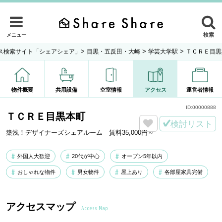
検索
メニュー
>
>
>
ス検索サイト「シェアシェア」
目黒・五反田・大崎
学芸大学駅
ＴＣＲＥ目黒
物件概要
共用設備
空室情報
アクセス
運営者情報
ID:
00000888
ＴＣＲＥ目黒本町
検討リスト
築浅！デザイナーズシェアルーム 賃料35,000円～
外国人大歓迎
20代が中心
オープン5年以内
おしゃれな物件
男女物件
屋上あり
各部屋家具完備
アクセスマップ
Access Map