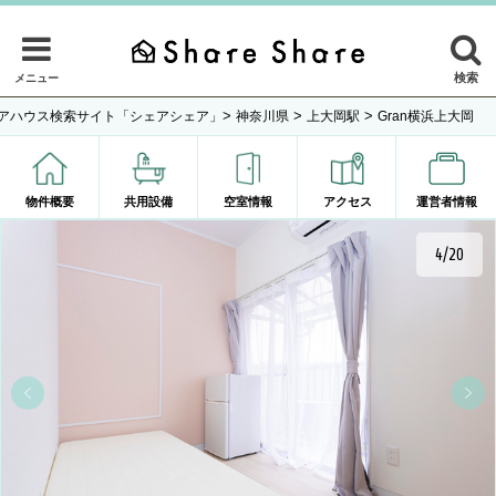
検索
メニュー
>
>
>
アハウス検索サイト「シェアシェア」
神奈川県
上大岡駅
Gran横浜上大岡
物件概要
共用設備
空室情報
アクセス
運営者情報
4/20