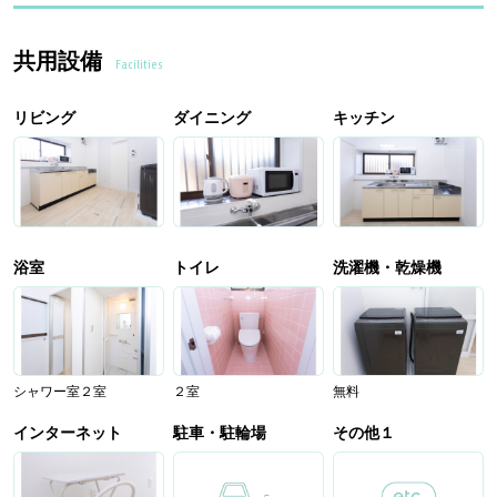
共用設備
Facilities
リビング
ダイニング
キッチン
浴室
トイレ
洗濯機・乾燥機
シャワー室２室
２室
無料
インターネット
駐車・駐輪場
その他１