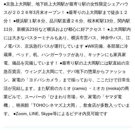
●京急上大岡駅、地下鉄上大岡駅が最寄り駅の女性限定シェアハウ
スが２０２６年3月末オープン！ ●最寄りの上大岡駅まで徒歩１２
分！ ●横浜駅１駅８分、品川駅直通２６分、桜木町駅13分、関内駅
11分、新横浜23分など横浜および都心に好アクセス！ ●上大岡駅内
には大きなバスターミナルもあり、横浜市営バス、神奈中バス、江
ノ電バス、京浜急行バスが運行しています ●Wifi完備、各部屋に冷
蔵庫、ベッド、机、ハンガーラックがあり、キッチンにも家具家
電、備品を完備しています！ ●最寄り駅の上大岡駅には駅直結の京
急百貨店、ウィング上大岡にて、デパ地下の惣菜からファッショ
ン、家電の「ヨドバシカメラ」まで揃っており、ここだけで日常生
活が完結します。また駅前のカミオ (camio) ・ミオカ (mioka)の商
業ビルで、スーパーの「ひまわり市場」や、家電の「ヤマダ電
機」、映画館「TOHOシネマズ上大岡」、飲食店が多数入っていま
す。 ●Zoom, LINE, Skype等によるビデオ内見可能です