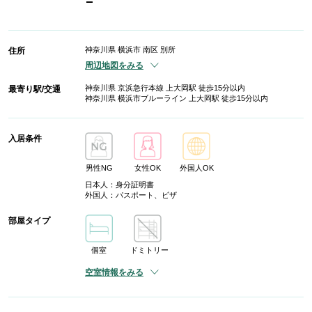
-
神奈川県 横浜市 南区 別所
住所
周辺地図をみる
神奈川県 京浜急行本線 上大岡駅 徒歩15分以内
最寄り駅/交通
神奈川県 横浜市ブルーライン 上大岡駅 徒歩15分以内
入居条件
男性NG
女性OK
外国人OK
日本人：身分証明書
外国人：パスポート、ビザ
部屋タイプ
個室
ドミトリー
空室情報をみる