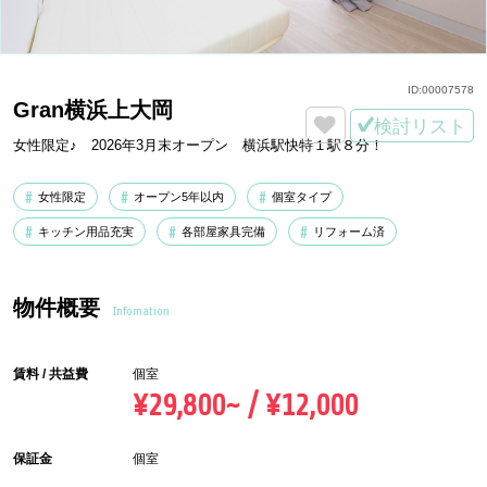
ID:
00007578
Gran横浜上大岡
検討リスト
女性限定♪ 2026年3月末オープン 横浜駅快特１駅８分！
女性限定
オープン5年以内
個室タイプ
キッチン用品充実
各部屋家具完備
リフォーム済
物件概要
Infomation
賃料 / 共益費
個室
¥29,800~ / ¥12,000
保証金
個室