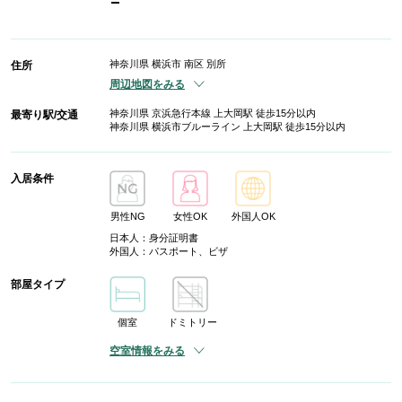
-
神奈川県 横浜市 南区 別所
住所
周辺地図をみる
神奈川県 京浜急行本線 上大岡駅 徒歩15分以内
最寄り駅/交通
神奈川県 横浜市ブルーライン 上大岡駅 徒歩15分以内
入居条件
男性NG
女性OK
外国人OK
日本人：身分証明書
外国人：パスポート、ビザ
部屋タイプ
個室
ドミトリー
空室情報をみる