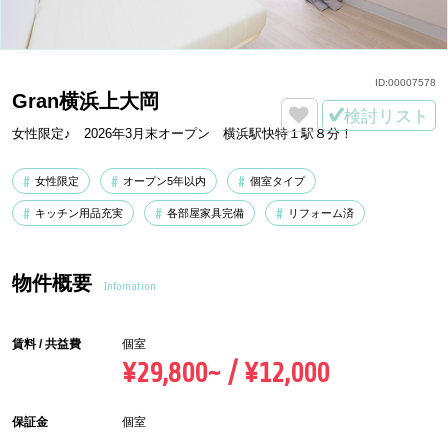
ID:
00007578
Gran横浜上大岡
検討リスト
女性限定♪ 2026年3月末オープン 横浜駅快特１駅８分！
女性限定
オープン5年以内
個室タイプ
キッチン用品充実
各部屋家具完備
リフォーム済
物件概要
Infomation
賃料 / 共益費
個室
¥29,800~ / ¥12,000
保証金
個室