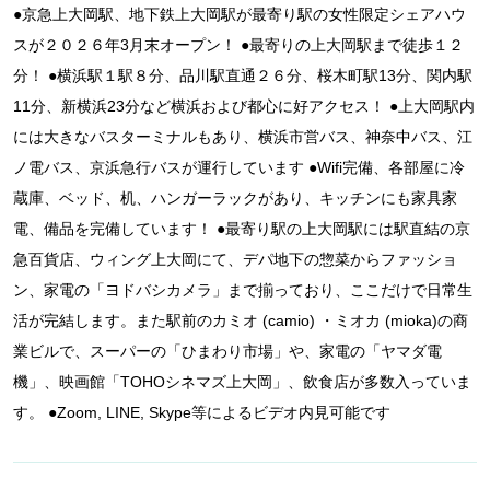
●京急上大岡駅、地下鉄上大岡駅が最寄り駅の女性限定シェアハウ
スが２０２６年3月末オープン！ ●最寄りの上大岡駅まで徒歩１２
分！ ●横浜駅１駅８分、品川駅直通２６分、桜木町駅13分、関内駅
11分、新横浜23分など横浜および都心に好アクセス！ ●上大岡駅内
には大きなバスターミナルもあり、横浜市営バス、神奈中バス、江
ノ電バス、京浜急行バスが運行しています ●Wifi完備、各部屋に冷
蔵庫、ベッド、机、ハンガーラックがあり、キッチンにも家具家
電、備品を完備しています！ ●最寄り駅の上大岡駅には駅直結の京
急百貨店、ウィング上大岡にて、デパ地下の惣菜からファッショ
ン、家電の「ヨドバシカメラ」まで揃っており、ここだけで日常生
活が完結します。また駅前のカミオ (camio) ・ミオカ (mioka)の商
業ビルで、スーパーの「ひまわり市場」や、家電の「ヤマダ電
機」、映画館「TOHOシネマズ上大岡」、飲食店が多数入っていま
す。 ●Zoom, LINE, Skype等によるビデオ内見可能です