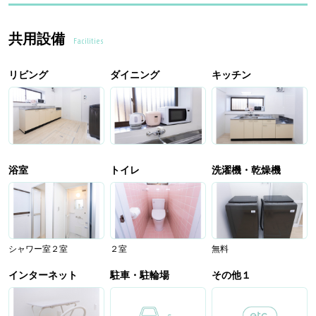
共用設備
Facilities
リビング
ダイニング
キッチン
浴室
トイレ
洗濯機・乾燥機
シャワー室２室
２室
無料
インターネット
駐車・駐輪場
その他１