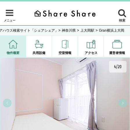
検索
メニュー
>
>
>
アハウス検索サイト「シェアシェア」
神奈川県
上大岡駅
Gran横浜上大岡
物件概要
共用設備
空室情報
アクセス
運営者情報
4/20