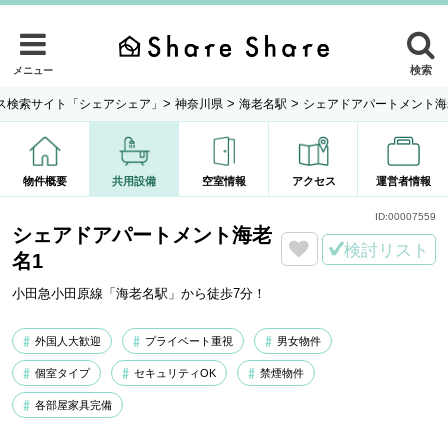
検索
メニュー
>
>
>
ス検索サイト「シェアシェア」
神奈川県
海老名駅
シェアドアパートメント海
物件概要
共用設備
空室情報
アクセス
運営者情報
ID:
00007559
シェアドアパートメント海老
検討リスト
名1
小田急小田原線「海老名駅」から徒歩7分！
外国人大歓迎
プライベート重視
男女物件
個室タイプ
セキュリティOK
禁煙物件
各部屋家具完備