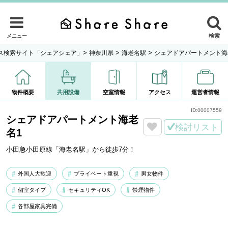
検索
メニュー
>
>
>
ス検索サイト「シェアシェア」
神奈川県
海老名駅
シェアドアパートメント海
物件概要
共用設備
空室情報
アクセス
運営者情報
ID:
00007559
シェアドアパートメント海老
検討リスト
名1
小田急小田原線「海老名駅」から徒歩7分！
外国人大歓迎
プライベート重視
男女物件
個室タイプ
セキュリティOK
禁煙物件
各部屋家具完備