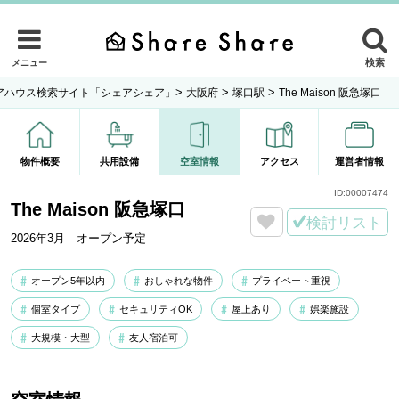
検索
メニュー
>
>
>
アハウス検索サイト「シェアシェア」
大阪府
塚口駅
The Maison 阪急塚口
物件概要
共用設備
空室情報
アクセス
運営者情報
ID:
00007474
The Maison 阪急塚口
検討リスト
2026年3月 オープン予定
オープン5年以内
おしゃれな物件
プライベート重視
個室タイプ
セキュリティOK
屋上あり
娯楽施設
大規模・大型
友人宿泊可