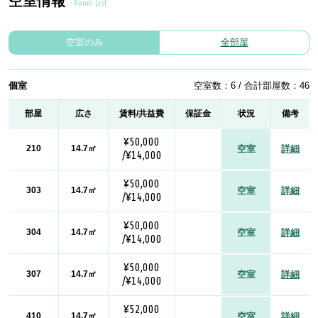
空室情報
Room List
空室のみ
全部屋
個室
空室数：6 / 合計部屋数：46
部屋
広さ
賃料/共益費
保証金
状況
備考
¥50,000
210
14.7㎡
空室
詳細
/¥14,000
¥50,000
303
14.7㎡
空室
詳細
/¥14,000
¥50,000
304
14.7㎡
空室
詳細
/¥14,000
¥50,000
307
14.7㎡
空室
詳細
/¥14,000
¥52,000
410
14.7㎡
空室
詳細