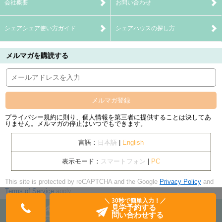
会社概要
お問い合わせ
シェアシェア使い方ガイド
シェアハウスの探し方
メルマガを購読する
メルマガ登録
プライバシー規約に則り、個人情報を第三者に提供することは決してあ
りません。メルマガの停止はいつでもできます。
言語：
日本語
|
English
表示モード：
スマートフォン
|
PC
This site is protected by reCAPTCHA and the Google
Privacy Policy
and
Terms of Service
apply.
＼ 30秒で簡単入力！／
見学予約する
問い合わせする
Copyright© banquets Inc. All Rights Reserved