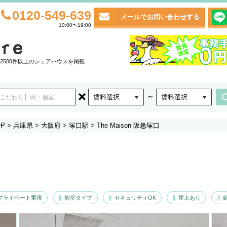
0120-549-639
メールでお問い合わせする
10:00〜19:00
2500件以上のシェアハウスを掲載
～
賃料選択
賃料選択
P
>
兵庫県
>
大阪府
>
塚口駅
>
The Maison 阪急塚口
プライベート重視
個室タイプ
セキュリティOK
屋上あり