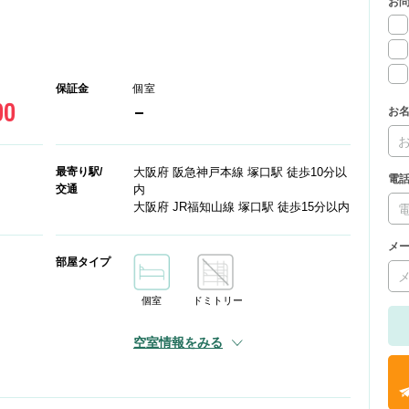
お
保証金
個室
00
-
お
最寄り駅/
大阪府 阪急神戸本線 塚口駅 徒歩10分以
電
交通
内
大阪府 JR福知山線 塚口駅 徒歩15分以内
メ
部屋タイプ
個室
ドミトリー
空室情報をみる