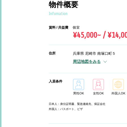
物件概要
Infomation
賃料 / 共益費
個室
¥45,000~ / ¥14,0
住所
兵庫県 尼崎市 南塚口町５
周辺地図をみる
入居条件
男性OK
女性OK
外国人OK
日本人：身分証明書、緊急連絡先、保証会社
外国人：パスポート、ビザ