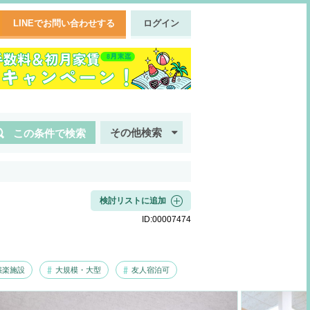
LINEでお問い合わせする
ログイン
その他検索
この条件で検索
検討リストに追加
ID:
00007474
娯楽施設
大規模・大型
友人宿泊可