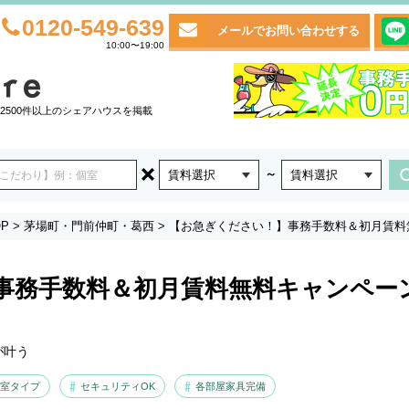
0120-549-639
メールでお問い合わせする
10:00〜19:00
2500件以上のシェアハウスを掲載
～
賃料選択
賃料選択
P
>
茅場町・門前仲町・葛西
>
【お急ぎください！】事務手数料＆初月賃料
事務手数料＆初月賃料無料キャンペー
が叶う
室タイプ
セキュリティOK
各部屋家具完備