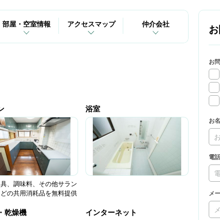
部屋・空室情報
アクセスマップ
仲介会社
お
お
ン
浴室
お
電
器具、調味料、その他サラン
などの共用消耗品を無料提供
メ
・乾燥機
インターネット