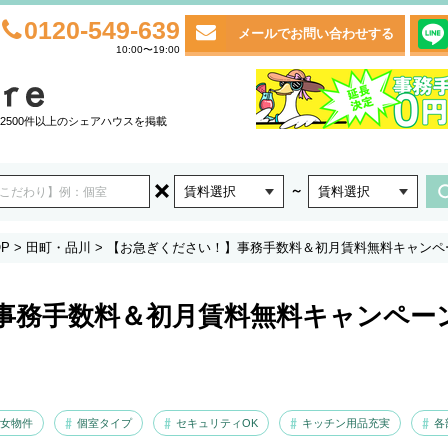
0120-549-639
メールでお問い合わせする
10:00〜19:00
2500件以上のシェアハウスを掲載
～
賃料選択
賃料選択
P
>
田町・品川
>
【お急ぎください！】事務手数料＆初月賃料無料キャンペ
事務手数料＆初月賃料無料キャンペー
女物件
個室タイプ
セキュリティOK
キッチン用品充実
各