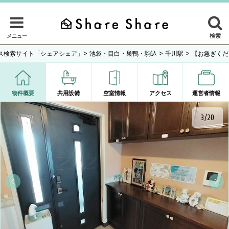
検索
メニュー
>
>
>
ス検索サイト「シェアシェア」
池袋・目白・巣鴨・駒込
千川駅
【お急ぎくだ
物件概要
共用設備
空室情報
アクセス
運営者情報
3/20