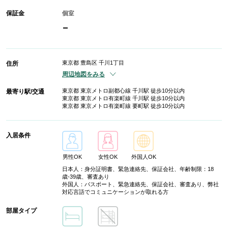
保証金
個室
-
東京都 豊島区 千川1丁目
住所
周辺地図をみる
東京都 東京メトロ副都心線 千川駅 徒歩10分以内
最寄り駅/交通
東京都 東京メトロ有楽町線 千川駅 徒歩10分以内
東京都 東京メトロ有楽町線 要町駅 徒歩10分以内
入居条件
男性OK
女性OK
外国人OK
日本人：身分証明書、緊急連絡先、保証会社、年齢制限：18
歳-39歳、審査あり
外国人：パスポート、緊急連絡先、保証会社、審査あり、弊社
対応言語でコミュニケーションが取れる方
部屋タイプ