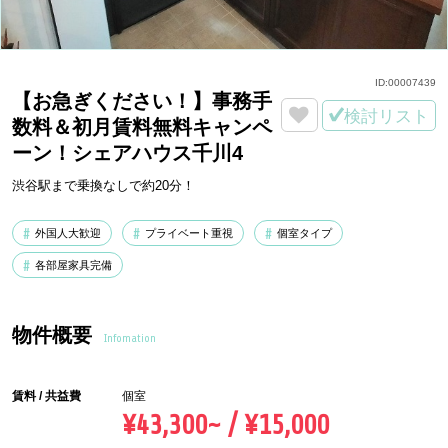
ID:
00007439
【お急ぎください！】事務手
検討リスト
数料＆初月賃料無料キャンペ
ーン！シェアハウス千川4
渋谷駅まで乗換なしで約20分！
外国人大歓迎
プライベート重視
個室タイプ
各部屋家具完備
物件概要
Infomation
賃料 / 共益費
個室
¥43,300~ / ¥15,000