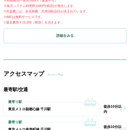
※初期費用一律30,000円（返金不可）
※毎月システム利用料1000円(税別)が発生します。
※共益費には、水光熱費、共用消耗品代が含まれています。
※WiFiは無料サービスです。
※退去費用￥15,000（税別）を頂きます。
詳細をみる
アクセスマップ
Access Map
最寄駅/交通
徒歩10分以
東京メトロ副都心線 千川駅
内
徒歩10分以
東京メトロ有楽町線 千川駅