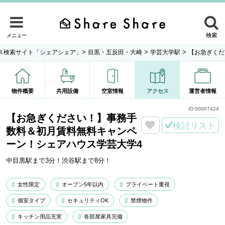
検索
メニュー
>
>
>
ス検索サイト「シェアシェア」
目黒・五反田・大崎
学芸大学駅
【お急ぎくだ
物件概要
共用設備
空室情報
アクセス
運営者情報
ID:
00007424
【お急ぎください！】事務手
検討リスト
数料＆初月賃料無料キャンペ
ーン！シェアハウス学芸大学4
中目黒駅まで3分！渋谷駅まで8分！
女性限定
オープン5年以内
プライベート重視
個室タイプ
セキュリティOK
禁煙物件
キッチン用品充実
各部屋家具完備