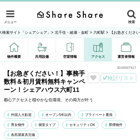
検索
メニュー
>
>
>
ス検索サイト「シェアシェア」
北千住・綾瀬・金町
六町駅
【お急ぎください
物件概要
共用設備
空室情報
アクセス
運営者情報
ID:
00007417
【お急ぎください！】事務手
検討リスト
数料＆初月賃料無料キャンペ
ーン！シェアハウス六町11
都心アクセスと穏やかな住環境、その両方が叶う
外国人大歓迎
オープン5年以内
プライベート重視
男女物件
個室タイプ
セキュリティOK
禁煙物件
各部屋家具完備