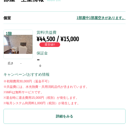
Room List
個室
1部屋中1部屋空きがあります。
賃料/共益費
1階
¥44,500 / ¥15,000
最安値!!
保証金
-
広さ
-
0
キャンペーン/おすすめ情報
※初期費用30,000円（返金不可）
※共益費には、水光熱費・共用消耗品代が含まれています。
※WiFiは無料サービスです。
※退去時に退去費用15,000円（税別）が発生します。
※毎月システム利用料1,000円（税別）が発生します。
詳細をみる