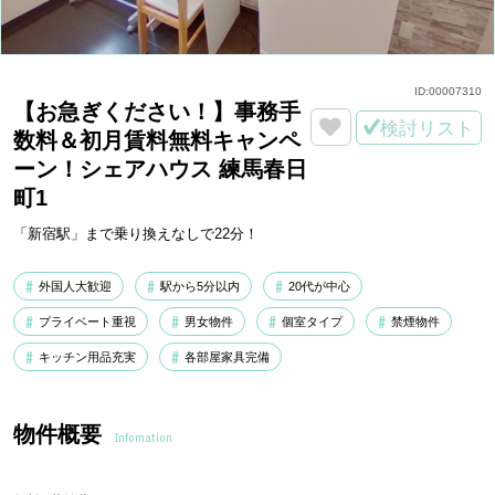
ID:
00007310
【お急ぎください！】事務手
検討リスト
数料＆初月賃料無料キャンペ
ーン！シェアハウス 練馬春日
町1
「新宿駅」まで乗り換えなしで22分！
外国人大歓迎
駅から5分以内
20代が中心
プライベート重視
男女物件
個室タイプ
禁煙物件
キッチン用品充実
各部屋家具完備
物件概要
Infomation