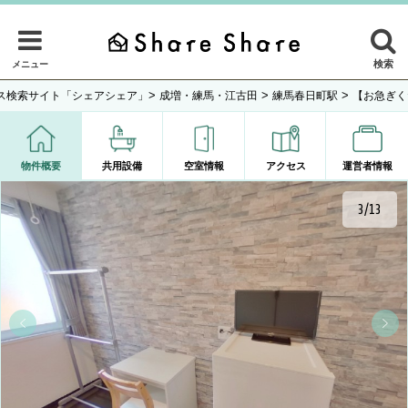
検索
メニュー
>
>
>
ス検索サイト「シェアシェア」
成増・練馬・江古田
練馬春日町駅
【お急ぎく
物件概要
共用設備
空室情報
アクセス
運営者情報
3/13