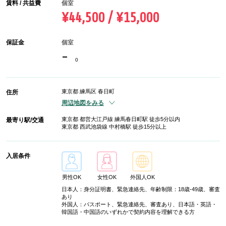
賃料 / 共益費
個室
¥44,500 / ¥15,000
保証金
個室
-
0
東京都 練馬区 春日町
住所
周辺地図をみる
東京都 都営大江戸線 練馬春日町駅 徒歩5分以内
最寄り駅/交通
東京都 西武池袋線 中村橋駅 徒歩15分以上
入居条件
男性OK
女性OK
外国人OK
日本人：身分証明書、緊急連絡先、年齢制限：18歳-49歳、審査
あり
外国人：パスポート、緊急連絡先、審査あり、日本語・英語・
韓国語・中国語のいずれかで契約内容を理解できる方