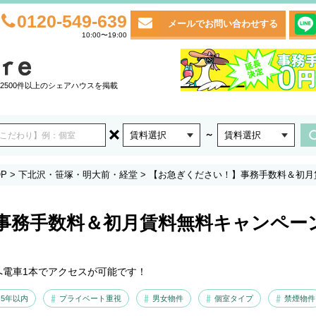
0120-549-639
メールでお問い合わせする
10:00〜19:00
2500件以上のシェアハウスを掲載
～
賃料選択
賃料選択
P
>
下北沢・笹塚・明大前・経堂
>
【お急ぎください！】事務手数料＆初月
事務手数料＆初月賃料無料キャンペー
へ電車1本でアクセスが可能です！
5年以内
プライベート重視
男女物件
個室タイプ
禁煙物件