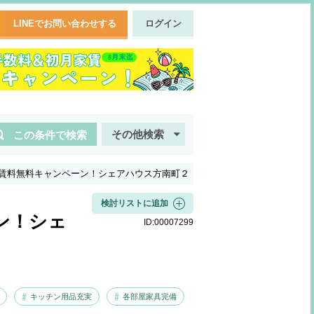
LINEでお問い合わせする
ログイン
その他検索
この条件で検索
賃料無料キャンペーン！シェアハウス方南町２
検討リストに追加
ン！シェ
ID:
00007299
キッチン用品充実
各部屋家具完備