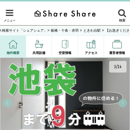
検索
メニュー
>
>
>
ス検索サイト「シェアシェア」
板橋・十条・赤羽
ときわ台駅
【お急ぎくださ
物件概要
共用設備
空室情報
アクセス
運営者情報
3/14