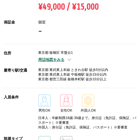
¥49,000 / ¥15,000
保証金
個室
-
東京都 板橋区 常盤台1
住所
周辺地図をみる
東京都 東武東上本線 ときわ台駅 徒歩5分以内
最寄り駅/交通
東京都 東武東上本線 中板橋駅 徒歩15分以内
東京都 都営三田線 板橋本町駅 徒歩15分以上
入居条件
男性OK
女性OK
外国人OK
日本人：年齢制限18歳-39歳まで。身分証（免許証、保険証、パ
スポート）※要審査
外国人：身分証（免許証、保険証、パスポート）※要審査
部屋タイプ