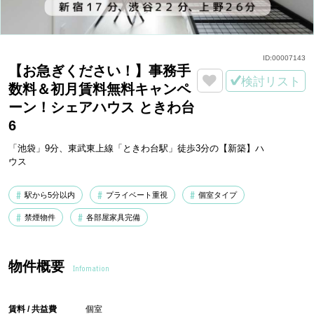
ID:
00007143
【お急ぎください！】事務手
検討リスト
数料＆初月賃料無料キャンペ
ーン！シェアハウス ときわ台
6
「池袋」9分、東武東上線「ときわ台駅」徒歩3分の【新築】ハ
ウス
駅から5分以内
プライベート重視
個室タイプ
禁煙物件
各部屋家具完備
物件概要
Infomation
賃料 / 共益費
個室