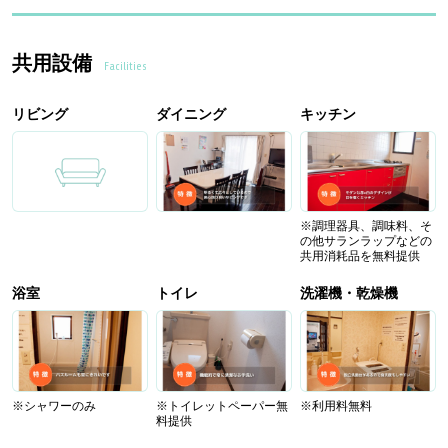
共用設備
Facilities
リビング
ダイニング
キッチン
※調理器具、調味料、そ
の他サランラップなどの
共用消耗品を無料提供
浴室
トイレ
洗濯機・乾燥機
※シャワーのみ
※トイレットペーパー無
※利用料無料
料提供