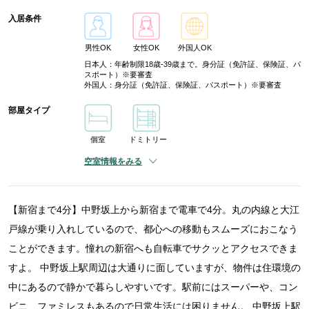
入居条件
男性OK
女性OK
外国人OK
日本人：年齢制限18歳-39歳まで。身分証（免許証、保険証、パ
スポート）※要審査
外国人：身分証（免許証、保険証、パスポート）※要審査
部屋タイプ
個室
ドミトリー
空室情報をみる
【新宿まで4分】中野坂上から新宿まで電車で4分。丸の内線と大江
戸線が乗り入れしているので、都心への移動もスムーズにおこなう
ことができます。憧れの新宿へも自転車でサクッとアクセスできま
すよ。 中野坂上駅周辺は大通りに面していますが、物件は住環境の
中にあるので静かで暮らしやすいです。駅前にはスーパーや、コン
ビニ、ファミレスもあるので日常生活には困りません。 中野坂上駅