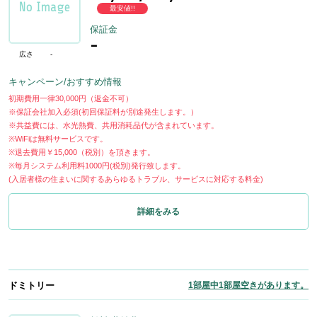
最安値!!
保証金
-
広さ
-
キャンペーン/おすすめ情報
初期費用一律30,000円（返金不可）
※保証会社加入必須(初回保証料が別途発生します。）
※共益費には、水光熱費、共用消耗品代が含まれています。
※WiFiは無料サービスです。
※退去費用￥15,000（税別）を頂きます。
※毎月システム利用料1000円(税別)発行致します。
(入居者様の住まいに関するあらゆるトラブル、サービスに対応する料金)
詳細をみる
ドミトリー
1部屋中1部屋空きがあります。