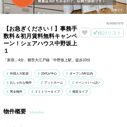
ID:
00007075
【お急ぎください！】事務手
検討リスト
数料＆初月賃料無料キャンペ
ーン！シェアハウス中野坂上
１
「新宿」4分、都営大江戸線「中野坂上駅」徒歩10分
外国人大歓迎
20代が中心
オープン5年以内
おしゃれな物件
アットホーム
イベントいっぱい
男女物件
ドミトリータイプ
個室タイプ
物件概要
Infomation