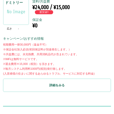
賃料/共益費
ドミトリー
¥24,000 / ¥15,000
最安値!!
保証金
¥0
広さ
-
キャンペーン/おすすめ情報
初期費用一律30,000円（返金不可）
※保証会社加入必須(初回保証料が別途発生します。）
※共益費には、水光熱費、共用消耗品代が含まれています。
※WiFiは無料サービスです。
※退去費用￥15,000（税別）を頂きます。
※毎月システム利用料1000円(税別)発行致します。
(入居者様の住まいに関するあらゆるトラブル、サービスに対応する料金)
詳細をみる