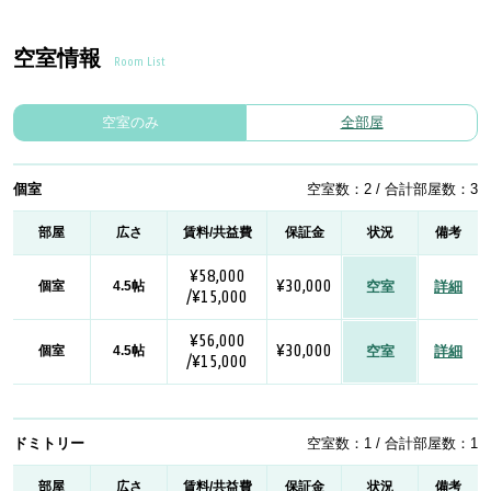
空室情報
Room List
空室のみ
全部屋
個室
空室数：2 / 合計部屋数：3
部屋
広さ
賃料/共益費
保証金
状況
備考
¥58,000
¥30,000
個室
4.5帖
空室
詳細
/¥15,000
¥56,000
¥30,000
個室
4.5帖
空室
詳細
/¥15,000
ドミトリー
空室数：1 / 合計部屋数：1
部屋
広さ
賃料/共益費
保証金
状況
備考