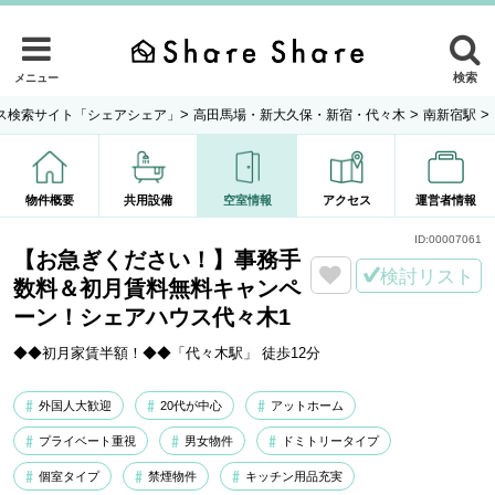
検索
メニュー
>
>
>
ス検索サイト「シェアシェア」
高田馬場・新大久保・新宿・代々木
南新宿駅
物件概要
共用設備
空室情報
アクセス
運営者情報
ID:
00007061
【お急ぎください！】事務手
検討リスト
数料＆初月賃料無料キャンペ
ーン！シェアハウス代々木1
◆◆初月家賃半額！◆◆「代々木駅」 徒歩12分
外国人大歓迎
20代が中心
アットホーム
プライベート重視
男女物件
ドミトリータイプ
個室タイプ
禁煙物件
キッチン用品充実