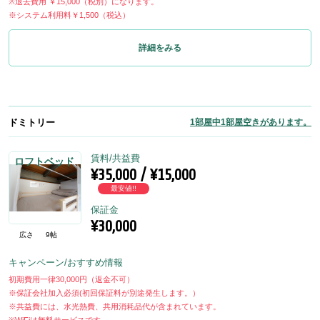
※退去費用 ￥15,000（税別）になります。
※システム利用料￥1,500（税込）
詳細をみる
ドミトリー
1部屋中1部屋空きがあります。
賃料/共益費
ロフトベッド
¥35,000 / ¥15,000
最安値!!
保証金
¥30,000
広さ
9帖
キャンペーン/おすすめ情報
初期費用一律30,000円（返金不可）
※保証会社加入必須(初回保証料が別途発生します。）
※共益費には、水光熱費、共用消耗品代が含まれています。