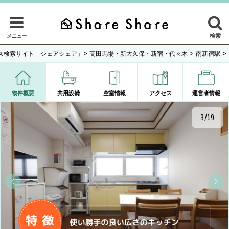
検索
メニュー
>
>
>
ス検索サイト「シェアシェア」
高田馬場・新大久保・新宿・代々木
南新宿駅
物件概要
共用設備
空室情報
アクセス
運営者情報
4/19