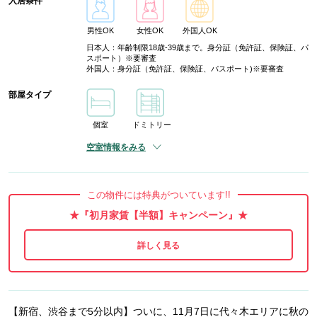
入居条件
男性OK
女性OK
外国人OK
日本人：年齢制限18歳-39歳まで。身分証（免許証、保険証、パ
スポート）※要審査
外国人：身分証（免許証、保険証、パスポート)※要審査
部屋タイプ
個室
ドミトリー
空室情報をみる
この物件には特典がついています!!
★『初月家賃【半額】キャンペーン』★
【新宿、渋谷まで5分以内】ついに、11月7日に代々木エリアに秋の