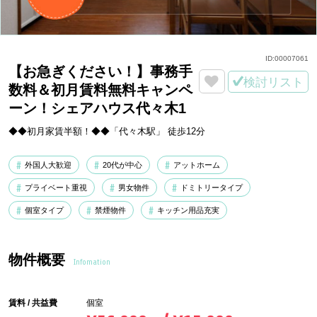
ID:
00007061
【お急ぎください！】事務手
検討リスト
数料＆初月賃料無料キャンペ
ーン！シェアハウス代々木1
◆◆初月家賃半額！◆◆「代々木駅」 徒歩12分
外国人大歓迎
20代が中心
アットホーム
プライベート重視
男女物件
ドミトリータイプ
個室タイプ
禁煙物件
キッチン用品充実
物件概要
Infomation
賃料 / 共益費
個室