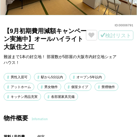
ID:
00006791
【9月初期費用減額キャンペー
検討リスト
ン実施中】オールハイライト
大阪住之江
難波まで1本の好立地！ 部屋数が5部屋の大阪市内好立地シェア
ハウス！
男性入居可
駅から5分以内
オープン5年以内
アットホーム
男女物件
個室タイプ
禁煙物件
キッチン用品充実
各部屋家具完備
物件概要
Infomation
賃料 / 共益費
個室