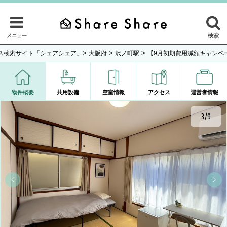
検索
メニュー
>
>
>
ス検索サイト「シェアシェア」
大阪府
沢ノ町駅
【9月初期費用減額キャンペ
物件概要
共用設備
空室情報
アクセス
運営者情報
3/9