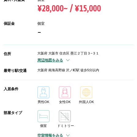
¥28,000~ / ¥15,000
保証金
個室
-
大阪府 大阪市 住吉区 墨江２丁目３−３１
住所
周辺地図をみる
大阪府 南海高野線 沢ノ町駅 徒歩5分以内
最寄り駅/交通
入居条件
男性OK
女性OK
外国人OK
部屋タイプ
個室
ドミトリー
空室情報をみる