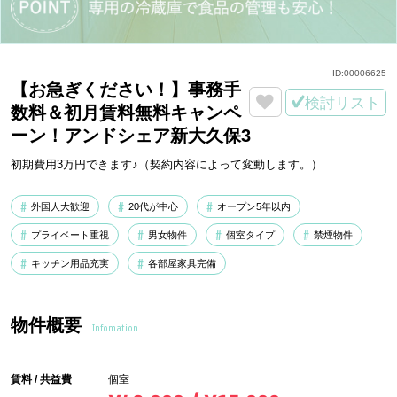
ID:
00006625
【お急ぎください！】事務手
検討リスト
数料＆初月賃料無料キャンペ
ーン！アンドシェア新大久保3
初期費用3万円できます♪（契約内容によって変動します。）
外国人大歓迎
20代が中心
オープン5年以内
プライベート重視
男女物件
個室タイプ
禁煙物件
キッチン用品充実
各部屋家具完備
物件概要
Infomation
賃料 / 共益費
個室