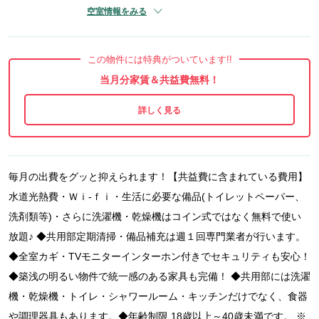
空室情報をみる
この物件には特典がついています!!
当月分家賃＆共益費無料！
毎月の出費をグッと抑えられます！【共益費に含まれている費用】
水道光熱費・Ｗｉ-ｆｉ・生活に必要な備品(トイレットペーパー、
洗剤類等)・さらに洗濯機・乾燥機はコイン式ではなく無料で使い
放題♪ ◆共用部定期清掃・備品補充は週１回専門業者が行います。
◆全室カギ・TVモニターインターホン付きでセキュリティも安心！
◆築浅の明るい物件で統一感のある家具も完備！ ◆共用部には洗濯
機・乾燥機・トイレ・シャワールーム・キッチンだけでなく、食器
や調理器具もあります。◆年齢制限 18歳以上～40歳未満です。 ※