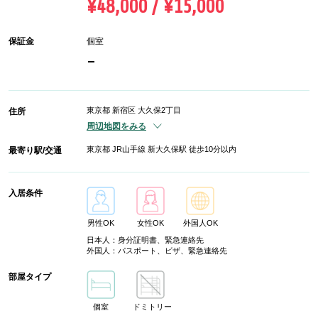
¥48,000 / ¥15,000
保証金
個室
-
東京都 新宿区 大久保2丁目
住所
周辺地図をみる
東京都 JR山手線 新大久保駅 徒歩10分以内
最寄り駅/交通
入居条件
男性OK
女性OK
外国人OK
日本人：身分証明書、緊急連絡先
外国人：パスポート、ビザ、緊急連絡先
部屋タイプ
個室
ドミトリー