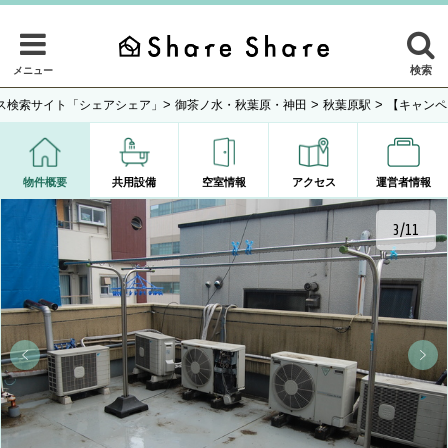
検索
メニュー
>
>
>
ス検索サイト「シェアシェア」
御茶ノ水・秋葉原・神田
秋葉原駅
【キャンペ
物件概要
共用設備
空室情報
アクセス
運営者情報
3/11