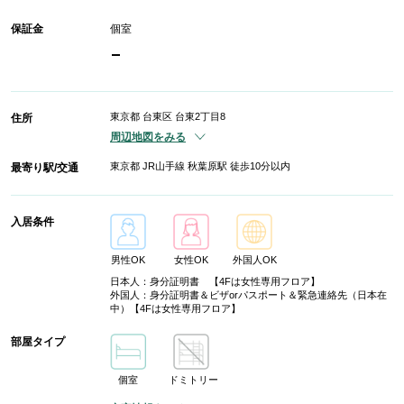
保証金
個室
-
東京都 台東区 台東2丁目8
住所
周辺地図をみる
東京都 JR山手線 秋葉原駅 徒歩10分以内
最寄り駅/交通
入居条件
男性OK
女性OK
外国人OK
日本人：身分証明書 【4Fは女性専用フロア】
外国人：身分証明書＆ビザorパスポート＆緊急連絡先（日本在
中）【4Fは女性専用フロア】
部屋タイプ
個室
ドミトリー