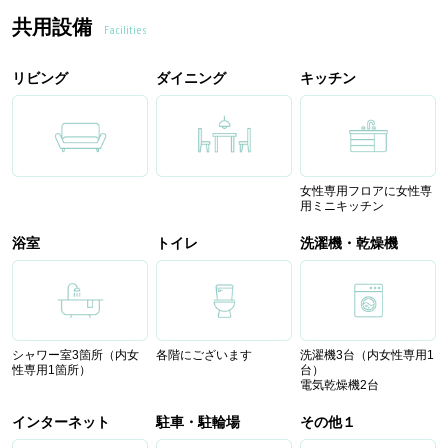
共用設備
Facilities
リビング
ダイニング
キッチン
女性専用フロアに女性専
用ミニキッチン
浴室
トイレ
洗濯機・乾燥機
シャワー室3箇所（内女
各階にございます
洗濯機3台（内女性専用1
性専用1箇所）
台）
電気乾燥機2台
インターネット
駐車・駐輪場
その他１