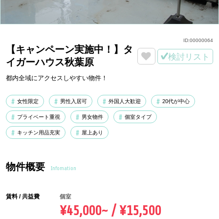
ID:
00000064
【キャンペーン実施中！】タ
検討リスト
イガーハウス秋葉原
都内全域にアクセスしやすい物件！
女性限定
男性入居可
外国人大歓迎
20代が中心
プライベート重視
男女物件
個室タイプ
キッチン用品充実
屋上あり
物件概要
Infomation
賃料 / 共益費
個室
¥45,000~ / ¥15,500