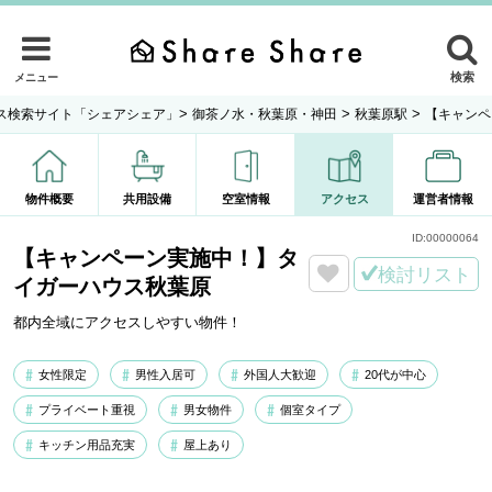
検索
メニュー
>
>
>
ス検索サイト「シェアシェア」
御茶ノ水・秋葉原・神田
秋葉原駅
【キャンペ
物件概要
共用設備
空室情報
アクセス
運営者情報
ID:
00000064
【キャンペーン実施中！】タ
検討リスト
イガーハウス秋葉原
都内全域にアクセスしやすい物件！
女性限定
男性入居可
外国人大歓迎
20代が中心
プライベート重視
男女物件
個室タイプ
キッチン用品充実
屋上あり