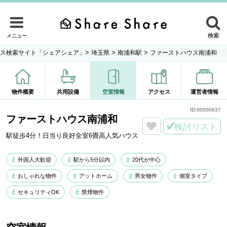
検索
メニュー
>
>
>
ス検索サイト「シェアシェア」
埼玉県
南浦和駅
ファーストハウス南浦和
物件概要
共用設備
空室情報
アクセス
運営者情報
ID:
00000637
ファーストハウス南浦和
検討リスト
駅徒歩4分！日当り良好全室6畳高人気ハウス
外国人大歓迎
駅から5分以内
20代が中心
おしゃれな物件
アットホーム
男女物件
個室タイプ
セキュリティOK
禁煙物件