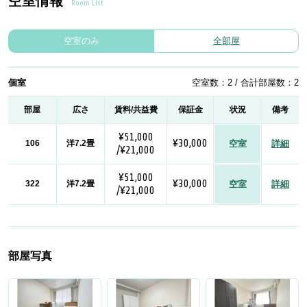
空室情報
Room List
空室のみ
全部屋
個室
空室数：2 / 合計部屋数：2
部屋
広さ
賃料/共益費
保証金
状況
備考
¥51,000
¥30,000
106
洋7.2畳
空室
詳細
/¥21,000
¥51,000
¥30,000
322
洋7.2畳
空室
詳細
/¥21,000
部屋写真