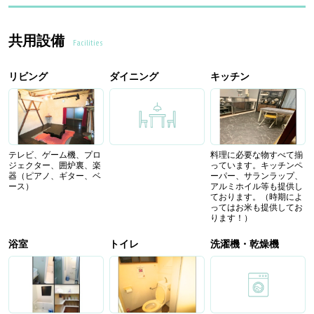
共用設備
Facilities
リビング
ダイニング
キッチン
テレビ、ゲーム機、プロ
料理に必要な物すべて揃
ジェクター、囲炉裏、楽
っています。キッチンペ
器（ピアノ、ギター、ベ
ーパー、サランラップ、
ース）
アルミホイル等も提供し
ております。（時期によ
ってはお米も提供してお
ります！）
浴室
トイレ
洗濯機・乾燥機