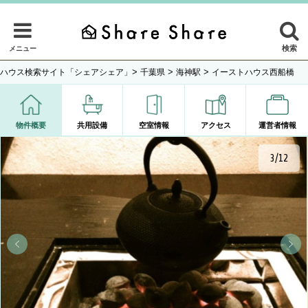
検索
メニュー
>
>
>
ハウス検索サイト「シェアシェア」
千葉県
海神駅
イーストハウス西船橋
物件概要
共用設備
空室情報
アクセス
運営者情報
4/12