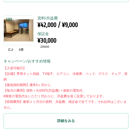
賃料/共益費
103
¥42,000 / ¥9,000
保証金
¥30,000
20000
広さ
6畳
キャンペーン/おすすめ情報
【入居可能日】
【設備】専用ネット回線、TV端子、エアコン、冷蔵庫、ベッド、デスク、チェア、収
納
【最低契約期間】通常6ヶ月から
【毎月の費用】賃料 + 9,000円(共益費) + 個室の電気代
#個室の電気代をいただく代わりに、共益費を低く設置しております。
【初期費用】最初１ヶ月分の賃料、共益費、保証金で全てです。それ以外はございま
せん。
詳細をみる