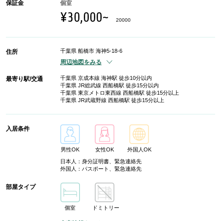
保証金
個室
¥30,000~
20000
千葉県 船橋市 海神5-18-6
住所
周辺地図をみる
千葉県 京成本線 海神駅 徒歩10分以内
最寄り駅/交通
千葉県 JR総武線 西船橋駅 徒歩15分以内
千葉県 東京メトロ東西線 西船橋駅 徒歩15分以上
千葉県 JR武蔵野線 西船橋駅 徒歩15分以上
入居条件
男性OK
女性OK
外国人OK
日本人：身分証明書、緊急連絡先
外国人：パスポート、緊急連絡先
部屋タイプ
個室
ドミトリー