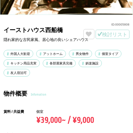
ID:
00005808
イーストハウス西船橋
検討リスト
隠れ家的な古民家風、居心地の良いシェアハウス
外国人大歓迎
アットホーム
男女物件
個室タイプ
キッチン用品充実
各部屋家具完備
娯楽施設
友人宿泊可
物件概要
Infomation
賃料 / 共益費
個室
¥39,000~ / ¥9,000