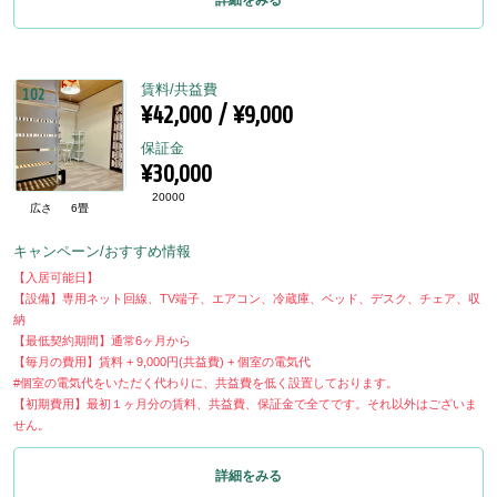
詳細をみる
賃料/共益費
102
¥42,000 / ¥9,000
保証金
¥30,000
20000
広さ
6畳
キャンペーン/おすすめ情報
【入居可能日】
【設備】専用ネット回線、TV端子、エアコン、冷蔵庫、ベッド、デスク、チェア、収
納
【最低契約期間】通常6ヶ月から
【毎月の費用】賃料 + 9,000円(共益費) + 個室の電気代
#個室の電気代をいただく代わりに、共益費を低く設置しております。
【初期費用】最初１ヶ月分の賃料、共益費、保証金で全てです。それ以外はございま
せん。
詳細をみる