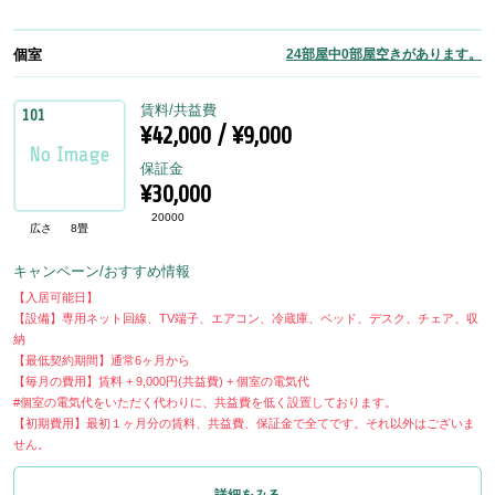
個室
24部屋中0部屋空きがあります。
賃料/共益費
101
¥42,000 / ¥9,000
保証金
¥30,000
20000
広さ
8畳
キャンペーン/おすすめ情報
【入居可能日】
【設備】専用ネット回線、TV端子、エアコン、冷蔵庫、ベッド、デスク、チェア、収
納
【最低契約期間】通常6ヶ月から
【毎月の費用】賃料 + 9,000円(共益費) + 個室の電気代
#個室の電気代をいただく代わりに、共益費を低く設置しております。
【初期費用】最初１ヶ月分の賃料、共益費、保証金で全てです。それ以外はございま
せん。