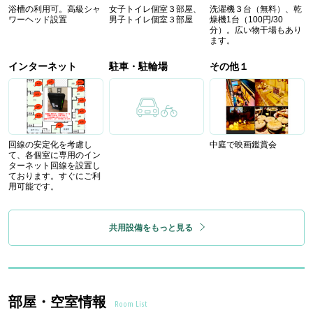
浴槽の利用可。高級シャ
女子トイレ個室３部屋、
洗濯機３台（無料）、乾
ワーヘッド設置
男子トイレ個室３部屋
燥機1台（100円/30
分）。広い物干場もあり
ます。
インターネット
駐車・駐輪場
その他１
回線の安定化を考慮し
中庭で映画鑑賞会
て、各個室に専用のイン
ターネット回線を設置し
ております。すぐにご利
用可能です。
共用設備をもっと見る
部屋・空室情報
Room List